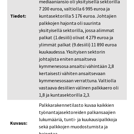
mediaaniansio oli yksityisellä sektorilla
7 200 euroa, valtiolla 6 995 euroa ja
Tiedot:
kuntasektorilla 5 176 euroa. Johtajien
palkkojen hajonta oli suurinta
yksityisellä sektorilla, jossa alimmat
palkat (1.desiili) olivat 4 279 euroa ja
ylimmät palkat (9.desiili) 11 890 euroa
kuukaudessa. Yksityisen sektorin
johtajista eniten ansaitseva
kymmenesosa ansaitsi vähintään 2,8
kertaisesti vähiten ansaitsevaan
kymmenesosaan verrattuna. Valtiolla
vastaava desiilien välinen palkkaero oli
1,8 ja kuntasektorilla 2,3.
Palkkarakennetilasto kuvaa kaikkien
työnantajasektoreiden palkansaajien
lukumääriä, tunti- ja kuukausipalkkoja
Kuvaus:
sekä palkkojen muodostumista ja
hajontaa.