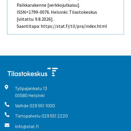
Palkkarakenne [verkkojulkaisu].
ISSN=1799-0076. Helsinki: Tilastokeskus
[viitattu: 9.8.2026].
Saantitapa: https://stat.fi/til/pra/index.html
Työpajankatu
13
00580
Helsinki
Vaihde
029 551 1000
Tietopalvelu
029 551 2220
info@stat.fi