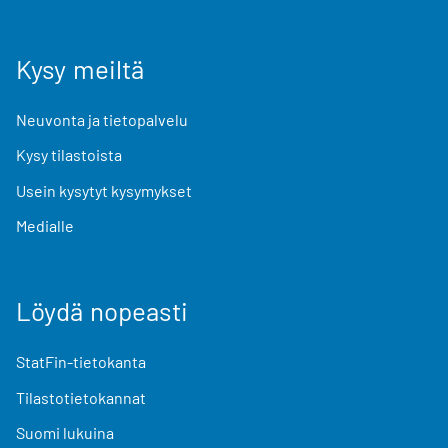
Kysy meiltä
Neuvonta ja tietopalvelu
Kysy tilastoista
Usein kysytyt kysymykset
Medialle
Löydä nopeasti
StatFin-tietokanta
Tilastotietokannat
Suomi lukuina