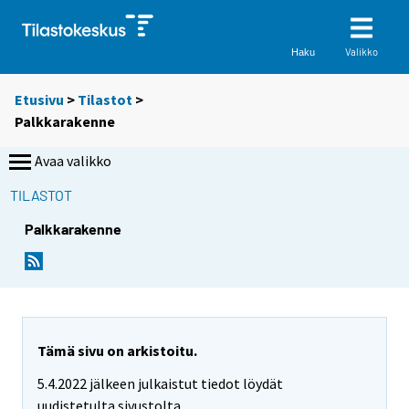
Valikko
Haku
Etusivu
>
Tilastot
>
Palkkarakenne
Avaa valikko
TILASTOT
Palkkarakenne
Tämä sivu on arkistoitu.
5.4.2022 jälkeen julkaistut tiedot löydät
uudistetulta sivustolta.