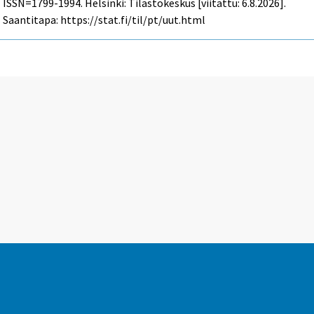
ISSN=1799-1994. Helsinki: Tilastokeskus [viitattu: 6.8.2026].
Saantitapa: https://stat.fi/til/pt/uut.html