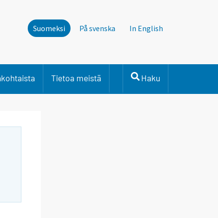
Suomeksi
På svenska
In English
nkohtaista
Tietoa meistä
Haku