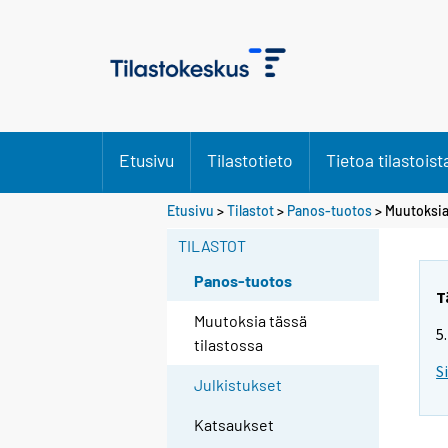
Etusivu
Tilastotieto
Tietoa tilastoist
Etusivu
>
Tilastot
>
Panos-tuotos
> Muutoksia
TILASTOT
Panos-tuotos
T
Muutoksia tässä
5
tilastossa
S
Julkistukset
Katsaukset