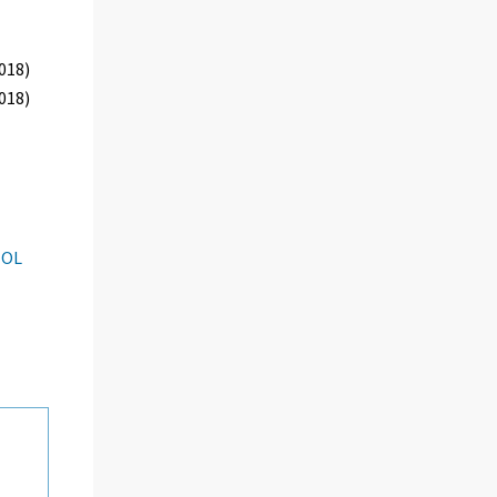
018)
018)
TOL