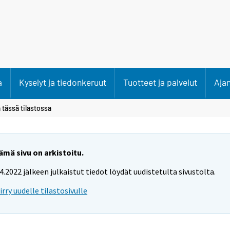
a
Kyselyt ja tiedonkeruut
Tuotteet ja palvelut
Aja
 tässä tilastossa
ämä sivu on arkistoitu.
.4.2022 jälkeen julkaistut tiedot löydät uudistetulta sivustolta.
iirry uudelle tilastosivulle