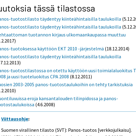
utoksia tässä tilastossa
anos-tuotostilasto täydentyy kiinteähintaisilla taulukoilla
(5.12.2
anos-tuotostilasto täydentyy kiinteähintaisilla taulukoilla
(5.12.2
ehtaattoman tuotannon kirjaus ulkomaankaupassa muuttuu
9.2.2017)
anos-tuotoksessa käyttöön EKT 2010 -järjestelmä
(18.12.2014)
anos-tuotostilasto täydentyy kiinteähintaisilla taulukoilla
17.12.2013)
anos-tuotostilastossa on otettu käyttöön uusi toimialaluokitus 
008 ja uusi tuoteluokitus CPA 2008
(8.12.2011)
uosien 2003-2005 panos-tuotostaulukoihin on tehty tarkistuksia
1.2.2010)
uontiluvuissa eroja kansantalouden tilinpidossa ja panos-
uotostaulukoissa
(4.6.2008)
Viittausohje
:
Suomen virallinen tilasto (SVT): Panos-tuotos [verkkojulkaisu].