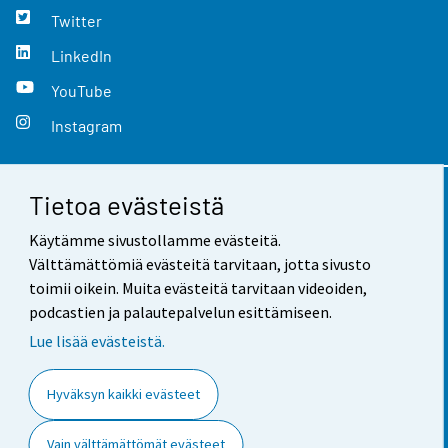
Twitter
LinkedIn
YouTube
Instagram
Tietoa evästeistä
Yhteystiedot
Käytämme sivustollamme evästeitä.
Palaute
Välttämättömiä evästeitä tarvitaan, jotta sivusto
toimii oikein. Muita evästeitä tarvitaan videoiden,
Käyttöehdot
podcastien ja palautepalvelun esittämiseen.
Tietosuoja
Lue lisää evästeistä.
Saavutettavuus
Hyväksyn kaikki evästeet
Tietoa sivustosta
Vain välttämättömät evästeet