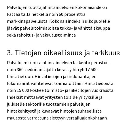
Palvelujen tuottajahintaindeksien kokonaisindeksi
kattaa tällä hetkellä noin 60 prosenttia
markkinapalveluista. Kokonaisindeksin ulkopuolelle
jäävät palvelutoimialoista tukku- ja vähittäiskauppa
sekä rahoitus- ja vakuutustoiminta.
3. Tietojen oikeellisuus ja tarkkuus
Palvelujen tuottajahintaindeksin laskenta perustuu
noin 360 tiedonantajalta kerättyihin yli 17 500
hintatietoon. Hintatietojen ja tiedonantajien
lukumäärät vaihtelevat toimialoittain. Hintatiedoista
noin 15 000 koskee toimisto- ja liiketilojen vuokrausta.
Indeksit mittaavat yritysten toisille yrityksille ja
julkiselle sektorille tuottamien palvelujen
hintakehitystä ja kuvaavat hintojen suhteellista
muutosta verrattuna tiettyyn vertailuajankohtaan.