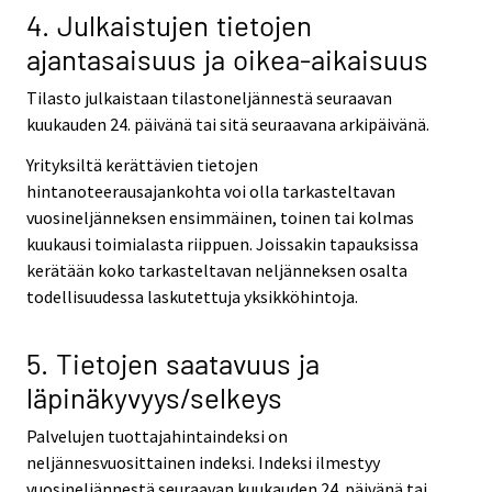
4. Julkaistujen tietojen
ajantasaisuus ja oikea-aikaisuus
Tilasto julkaistaan tilastoneljännestä seuraavan
kuukauden 24. päivänä tai sitä seuraavana arkipäivänä.
Yrityksiltä kerättävien tietojen
hintanoteerausajankohta voi olla tarkasteltavan
vuosineljänneksen ensimmäinen, toinen tai kolmas
kuukausi toimialasta riippuen. Joissakin tapauksissa
kerätään koko tarkasteltavan neljänneksen osalta
todellisuudessa laskutettuja yksikköhintoja.
5. Tietojen saatavuus ja
läpinäkyvyys/selkeys
Palvelujen tuottajahintaindeksi on
neljännesvuosittainen indeksi. Indeksi ilmestyy
vuosineljännestä seuraavan kuukauden 24. päivänä tai