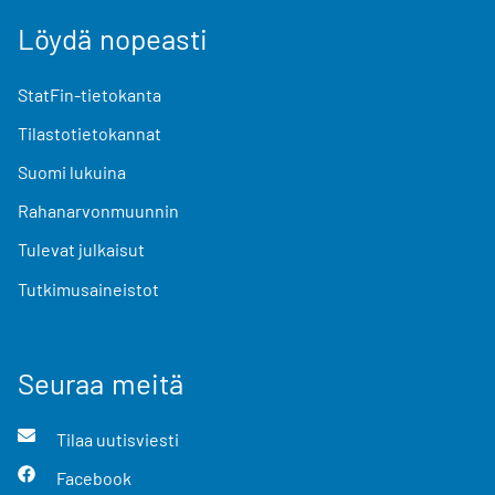
Löydä nopeasti
StatFin-tietokanta
Tilastotietokannat
Suomi lukuina
Rahanarvonmuunnin
Tulevat julkaisut
Tutkimusaineistot
Seuraa meitä
Tilaa uutisviesti
Facebook