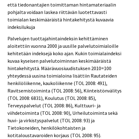
että tiedonantajien toimittaman hintamateriaalin
pohjalta voidaan laskea riittävän luotettavasti
toimialan keskimääräistä hintakehitystä kuvaavia
indeksilukuja
Palvelujen tuottajahintaindeksin kehittäminen
aloitettiin vuonna 2000 ja uusille palvelutoimialoille
kehitetään indeksejä koko ajan. Kukin toimialaindeksi
kuvaa kyseisen palvelutoiminnan keskimääräistä
hintakehitystä. Määrävuosiuudistuksen 2010=100
yhteydessä uusina toimialoina lisättiin Rautateiden
henkilöliikenne, kaukoliikenne (TOL 2008: 491),
Ravitsemistoiminta (TOL 2008: 56), Kiinteistönvälitys
(TOL 2008: 6831), Koulutus (TOL 2008: 85),
Terveyspalvelut (TOL 2008: 86), Kulttuuri- ja
viihdetoiminta (TOL 2008: 90), Urheilutoiminta sekä
huvi- ja virkistyspalvelut (TOL 2008: 93) ja
Tietokoneiden, henkilökohtaisten ja
kotitaloustavaroiden korjaus (TOL 2008: 95).