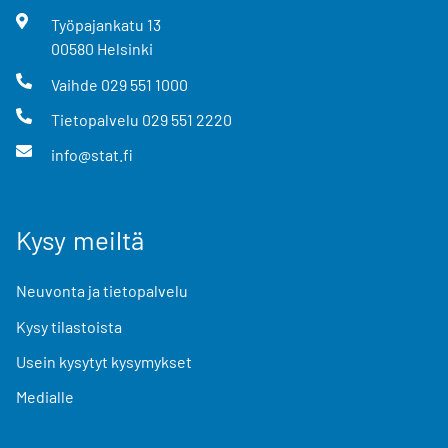
Työpajankatu
13
00580
Helsinki
Vaihde
029 551 1000
Tietopalvelu
029 551 2220
info@stat.fi
Kysy meiltä
Neuvonta ja tietopalvelu
Kysy tilastoista
Usein kysytyt kysymykset
Medialle