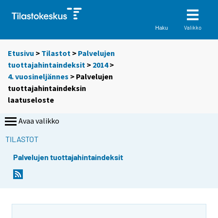
Valikko
Haku
Etusivu
>
Tilastot
>
Palvelujen
tuottajahintaindeksit
>
2014
>
4. vuosineljännes
> Palvelujen
tuottajahintaindeksin
laatuseloste
Avaa valikko
TILASTOT
Palvelujen tuottajahintaindeksit