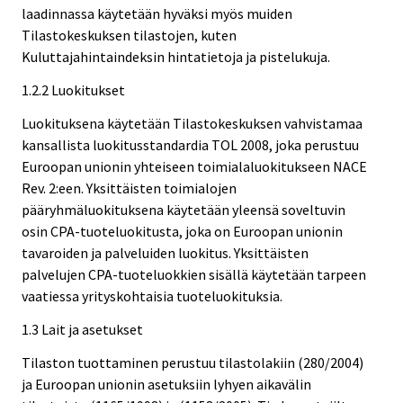
laadinnassa käytetään hyväksi myös muiden
Tilastokeskuksen tilastojen, kuten
Kuluttajahintaindeksin hintatietoja ja pistelukuja.
1.2.2 Luokitukset
Luokituksena käytetään Tilastokeskuksen vahvistamaa
kansallista luokitusstandardia TOL 2008, joka perustuu
Euroopan unionin yhteiseen toimialaluokitukseen NACE
Rev. 2:een. Yksittäisten toimialojen
pääryhmäluokituksena käytetään yleensä soveltuvin
osin CPA-tuoteluokitusta, joka on Euroopan unionin
tavaroiden ja palveluiden luokitus. Yksittäisten
palvelujen CPA-tuoteluokkien sisällä käytetään tarpeen
vaatiessa yrityskohtaisia tuoteluokituksia.
1.3 Lait ja asetukset
Tilaston tuottaminen perustuu tilastolakiin (280/2004)
ja Euroopan unionin asetuksiin lyhyen aikavälin