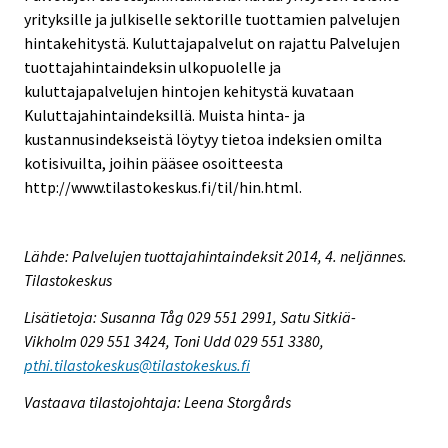
yrityksille ja julkiselle sektorille tuottamien palvelujen
hintakehitystä. Kuluttajapalvelut on rajattu Palvelujen
tuottajahintaindeksin ulkopuolelle ja
kuluttajapalvelujen hintojen kehitystä kuvataan
Kuluttajahintaindeksillä. Muista hinta- ja
kustannusindekseistä löytyy tietoa indeksien omilta
kotisivuilta, joihin pääsee osoitteesta
http://www.tilastokeskus.fi/til/hin.html.
Lähde: Palvelujen tuottajahintaindeksit 2014, 4. neljännes.
Tilastokeskus
Lisätietoja: Susanna Tåg 029 551 2991, Satu Sitkiä-
Vikholm 029 551 3424, Toni Udd 029 551 3380,
pthi.tilastokeskus@tilastokeskus.fi
Vastaava tilastojohtaja: Leena Storgårds