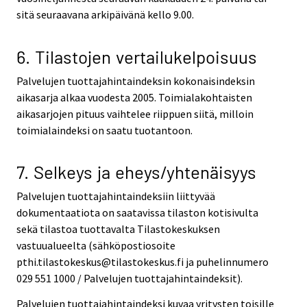
sitä seuraavana arkipäivänä kello 9.00.
6. Tilastojen vertailukelpoisuus
Palvelujen tuottajahintaindeksin kokonaisindeksin
aikasarja alkaa vuodesta 2005. Toimialakohtaisten
aikasarjojen pituus vaihtelee riippuen siitä, milloin
toimialaindeksi on saatu tuotantoon.
7. Selkeys ja eheys/yhtenäisyys
Palvelujen tuottajahintaindeksiin liittyvää
dokumentaatiota on saatavissa tilaston kotisivulta
sekä tilastoa tuottavalta Tilastokeskuksen
vastuualueelta (sähköpostiosoite
pthi.tilastokeskus@tilastokeskus.fi ja puhelinnumero
029 551 1000 / Palvelujen tuottajahintaindeksit).
Palvelujen tuottajahintaindeksi kuvaa yritysten toisille