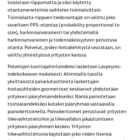
toisistaan riippumatta ja siksi käytetty
otantamenetelmä vaihtelee toimialoittain.
Toimialasta riippuen tiedonantajat on valittu joko
soveltaen PPS-otantaa (probability proportional to
size), harkinnanvaraisesti tai yhdistämällä
harkinnanvarainen ja todennäköisyyteen perustuva
otanta. Palvelut, joiden hintakehitystä seurataan, on
valittu yhteistyössä yritysten kanssa.
Palvelujen tuottajahintaindeksi lasketaan Laspeyres-
indeksikaavan mukaisesti. Alimmalla tasolla
yksittäisistä palvelutuotteista laskettujen
hintasuhteiden geometriset keskiarvot yhdistetään
yrityksen pääryhmäindekseiksi. Nämä painotetaan
toimialaindeksiksi kutakin pääryhmää vastaavalla
painokertoimella. Painokertoimet perustuvat yritysten
liikevaihtotietoihin ja liikevaihdon jakautumiseen
yrityksen pääryhmien kesken. Yritysten
liikevaihtotietoina käytetään joko niiden itsensä