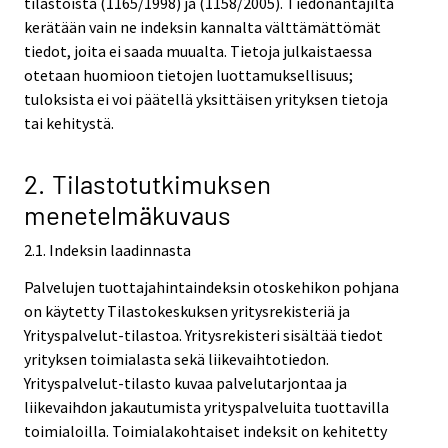
tilastoista (1165/1998) ja (1158/2005). Tiedonantajilta
kerätään vain ne indeksin kannalta välttämättömät
tiedot, joita ei saada muualta. Tietoja julkaistaessa
otetaan huomioon tietojen luottamuksellisuus;
tuloksista ei voi päätellä yksittäisen yrityksen tietoja
tai kehitystä.
2. Tilastotutkimuksen
menetelmäkuvaus
2.1. Indeksin laadinnasta
Palvelujen tuottajahintaindeksin otoskehikon pohjana
on käytetty Tilastokeskuksen yritysrekisteriä ja
Yrityspalvelut-tilastoa. Yritysrekisteri sisältää tiedot
yrityksen toimialasta sekä liikevaihtotiedon.
Yrityspalvelut-tilasto kuvaa palvelutarjontaa ja
liikevaihdon jakautumista yrityspalveluita tuottavilla
toimialoilla. Toimialakohtaiset indeksit on kehitetty