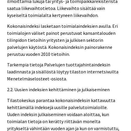
ilmoittamia lukuja tai yritys- ja toimipaikkarekisteristä
saatua liikevaihtotietoa. Liikevaihto sisältää vain
kyseiseltä toimialalta kertyneen liikevaihdon.
Kokonaisindeksi lasketaan toimialaindeksien avulla. Eri
toimialojen väliset painot perustuvat kansantalouden
tilinpidon tietoihin yritysten ja julkisen sektorin
palvelujen käytöstä. Kokonaisindeksin painorakenne
perustuu vuoden 2010 tietoihin.
Tarkempia tietoja Palvelujen tuottajahintaindeksin
laadinnasta ja sisällöstä löytyy tilaston internetsivuilta
Menetelmäselosteet-osiosta.
2.2. Uusien indeksien kehittäminen ja julkaiseminen
Tilastokeskus parantaa kokonaisindeksin kattavuutta
kehittämällä indeksejä uusille palvelutoimialoille.
Uuden indeksin julkaiseminen voidaan aloittaa, kun
toimialan tietoja on kerätty riittävän monelta
yritykseltä vähintään vuoden ajan ja kun on varmistuttu,