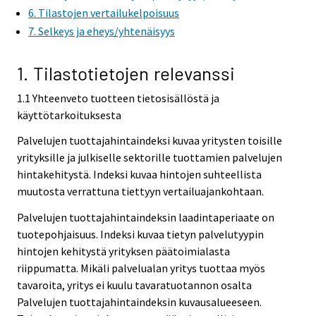
6. Tilastojen vertailukelpoisuus
7. Selkeys ja eheys/yhtenäisyys
1. Tilastotietojen relevanssi
1.1 Yhteenveto tuotteen tietosisällöstä ja
käyttötarkoituksesta
Palvelujen tuottajahintaindeksi kuvaa yritysten toisille
yrityksille ja julkiselle sektorille tuottamien palvelujen
hintakehitystä. Indeksi kuvaa hintojen suhteellista
muutosta verrattuna tiettyyn vertailuajankohtaan.
Palvelujen tuottajahintaindeksin laadintaperiaate on
tuotepohjaisuus. Indeksi kuvaa tietyn palvelutyypin
hintojen kehitystä yrityksen päätoimialasta
riippumatta. Mikäli palvelualan yritys tuottaa myös
tavaroita, yritys ei kuulu tavaratuotannon osalta
Palvelujen tuottajahintaindeksin kuvausalueeseen.