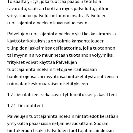
Toisaalta yritys, joka tuottaa pääosin teollisia
tavaroita, saattaa tuottaa myös palveluita, jolloin
yritys kuuluu palvelutuotannon osalta Palvelujen
tuottajahintaindeksin kuvausalueeseen.
Palvelujen tuottajahintaindeksin yksi keskeisimmistä
käyttötarkoituksista on toimia kansantalouden
tilinpidon laskelmissa deflaattorina, jolla tuotannon
tai myynnin arvo muunnetaan tuotannon volyymiksi.
Yritykset voivat käyttää Palvelujen
tuottajahintaindeksin tietoja vertaillessaan
hankintojensa tai myyntinsä hintakehitystä suhteessa
toimialan keskimääräiseen kehitykseen.
1.2 Tietolähteet sekä käytetyt luokitukset ja käsitteet
1.2.1 Tietolähteet
Palvelujen tuottajahintaindeksin hintatiedot kerätään
yrityksiltä pääasiassa neljännesvuosittain. Suoran
hintakeruun lisäksi Palvelujen tuottajahintaindeksin