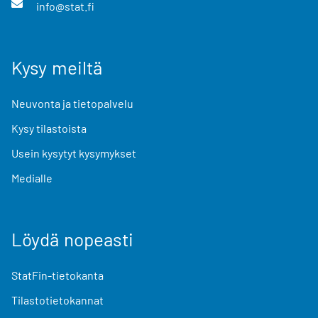
info@stat.fi
Kysy meiltä
Neuvonta ja tietopalvelu
Kysy tilastoista
Usein kysytyt kysymykset
Medialle
Löydä nopeasti
StatFin-tietokanta
Tilastotietokannat