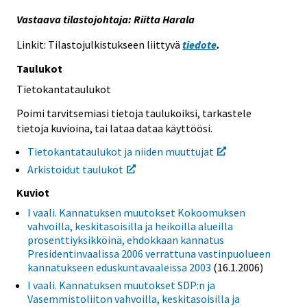
Vastaava tilastojohtaja: Riitta Harala
Linkit: Tilastojulkistukseen liittyvä
tiedote
.
Taulukot
Tietokantataulukot
Poimi tarvitsemiasi tietoja taulukoiksi, tarkastele
tietoja kuvioina, tai lataa dataa käyttöösi.
Tietokantataulukot ja niiden muuttujat
Arkistoidut taulukot
Kuviot
I vaali. Kannatuksen muutokset Kokoomuksen
vahvoilla, keskitasoisilla ja heikoilla alueilla
prosenttiyksikköinä, ehdokkaan kannatus
Presidentinvaalissa 2006 verrattuna vastinpuolueen
kannatukseen eduskuntavaaleissa 2003
(16.1.2006)
I vaali. Kannatuksen muutokset SDP:n ja
Vasemmistoliiton vahvoilla, keskitasoisilla ja