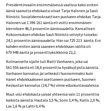
Presidentinvaalin ensimmäisessä vaalissa kaksi eniten
ääniä saanutta ehdokasta olivat Tarja Halonen ja Sauli
Niinistö. Sosialidemokraattisen puolueen ehdokas Tarja
Halonen sai 1 396 161 ääntä eli voitti ensimmäisen
kierroksen 46,3 prosentin ääniosuudella. Kansallisen
Kokoomuksen ehdokas Sauli Niinistö selviytyi toiseksi
24,1 prosentin ääniosuudella. Hän sai 725 213 ääntä. Ero
kahden eniten ääniä saaneen ehdokkaan välillä oli
670 948 ääntä ja prosenttiyksikköinä 22,2.
Kolmannelle sijalle tuli Matti Vanhanen, joka sai
561 556 ääntä eli 18,6 prosenttia hyväksytyistä äänistä.
Vanhasen kannatus jäi selkeästi huonommaksi kuin
hänet ehdokkaakseen asettaneen puolueen, Suomen
Keskustan kannatus (24,7 %) viime eduskuntavaaleissa.
Muut viisi ehdokasta saivat yhteensä vain 11 prosenttia
kaikista äänistä: Hautala 3,5 %, Soini 3,4 %, Kallis 2,0 %,
Lax 1,6 % ja Lahti 0,4 %.