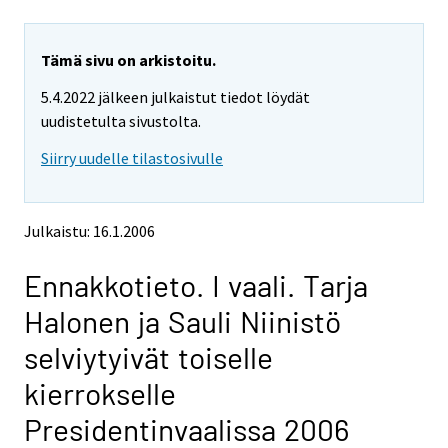
i
i
r
r
r
r
y
y
Tämä sivu on arkistoitu.
t
t
5.4.2022 jälkeen julkaistut tiedot löydät
t
t
o
o
uudistetulta sivustolta.
i
i
Siirry uudelle tilastosivulle
s
s
e
e
e
e
n
n
Julkaistu: 16.1.2006
p
p
a
a
Ennakkotieto. I vaali. Tarja
l
l
v
v
Halonen ja Sauli Niinistö
e
e
l
l
selviytyivät toiselle
u
u
u
u
kierrokselle
n
n
.
.
Presidentinvaalissa 2006