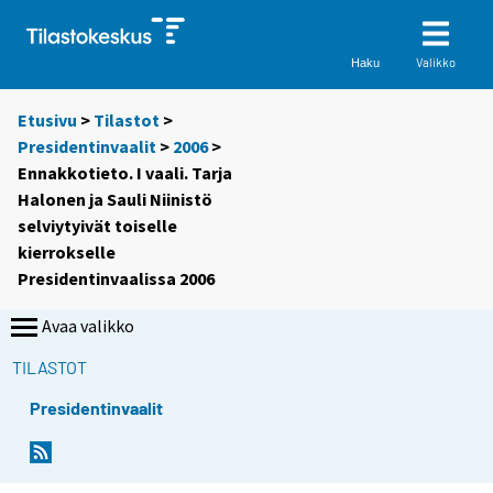
Valikko
Haku
Etusivu
>
Tilastot
>
Presidentinvaalit
>
2006
>
Ennakkotieto. I vaali. Tarja
Halonen ja Sauli Niinistö
selviytyivät toiselle
kierrokselle
Presidentinvaalissa 2006
Avaa valikko
TILASTOT
Presidentinvaalit
S
S
i
i