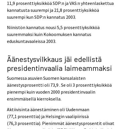
11,9 prosenttiyksikköä SDP:n ja VAS:n yhteenlaskettua
kannatusta suurempi ja 21,8 prosenttiyksikköä
suurempi kun SDP:n kannatus 2003.
Niinistön kannatus nousi 5,5 prosenttiyksikköä
suuremmaksi kuin Kokoomuksen kannatus
eduskuntavaaleissa 2003.
Äänestysvilkkaus jäi edellistä
presidentinvaalia laimeammaksi
Suomessa asuvien Suomen kansalaisten
äänestysprosentti oli 73,9 . Se oli 3 prosenttiyksikköä
pienempi kuin vuoden 2000 presidentinvaalin
ensimmäisellä kierroksella.
Aktiivisinta äänestäminen oli Uudenmaan
(77,1 prosenttia) ja Helsingin vaalipiirissä
(76,3 prosenttia). Pienimmät äänestysprosentit olivat