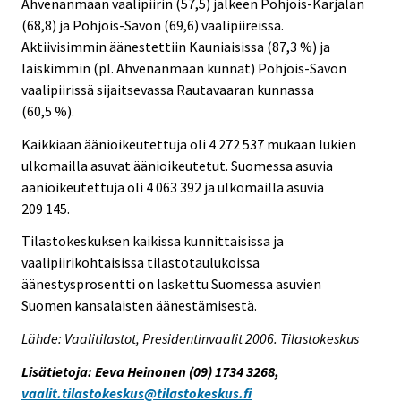
Ahvenanmaan vaalipiirin (57,5) jälkeen Pohjois-Karjalan
(68,8) ja Pohjois-Savon (69,6) vaalipiireissä.
Aktiivisimmin äänestettiin Kauniaisissa (87,3 %) ja
laiskimmin (pl. Ahvenanmaan kunnat) Pohjois-Savon
vaalipiirissä sijaitsevassa Rautavaaran kunnassa
(60,5 %).
Kaikkiaan äänioikeutettuja oli 4 272 537 mukaan lukien
ulkomailla asuvat äänioikeutetut. Suomessa asuvia
äänioikeutettuja oli 4 063 392 ja ulkomailla asuvia
209 145.
Tilastokeskuksen kaikissa kunnittaisissa ja
vaalipiirikohtaisissa tilastotaulukoissa
äänestysprosentti on laskettu Suomessa asuvien
Suomen kansalaisten äänestämisestä.
Lähde: Vaalitilastot, Presidentinvaalit 2006. Tilastokeskus
Lisätietoja: Eeva Heinonen (09) 1734 3268,
vaalit.tilastokeskus@tilastokeskus.fi