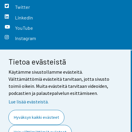
Twitter
LinkedIn
YouTube
Instagram
Tietoa evästeistä
Yhteystiedot
Käytämme sivustollamme evästeitä.
Palaute
Välttämättömiä evästeitä tarvitaan, jotta sivusto
toimii oikein. Muita evästeitä tarvitaan videoiden,
Käyttöehdot
podcastien ja palautepalvelun esittämiseen.
Tietosuoja
Lue lisää evästeistä.
Saavutettavuus
Hyväksyn kaikki evästeet
Tietoa sivustosta