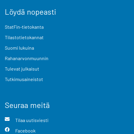
Löydä nopeasti
StatFin-tietokanta
Tilastotietokannat
Suomi lukuina
Rahanarvonmuunnin
Tulevat julkaisut
Tutkimusaineistot
Seuraa meitä
Tilaa uutisviesti
Facebook