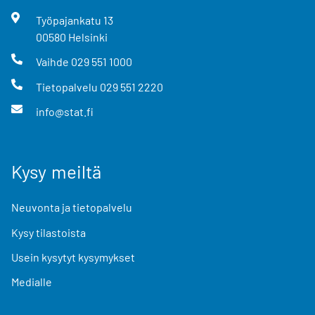
Työpajankatu
13
00580
Helsinki
Vaihde
029 551 1000
Tietopalvelu
029 551 2220
info@stat.fi
Kysy meiltä
Neuvonta ja tietopalvelu
Kysy tilastoista
Usein kysytyt kysymykset
Medialle