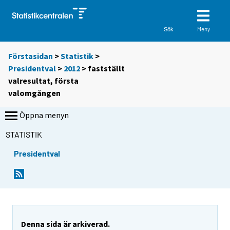
Meny
Sök
Förstasidan
>
Statistik
>
Presidentval
>
2012
>
fastställt
valresultat, första
valomgången
Öppna menyn
STATISTIK
Presidentval
Denna sida är arkiverad.