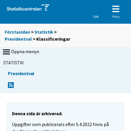
Meny
Sök
Förstasidan
>
Statistik
>
Presidentval
> Klassificeringar
Öppna menyn
STATISTIK
Presidentval
Denna sida är arkiverad.
Uppgifter som publicerats efter 5.4.2022 finns på