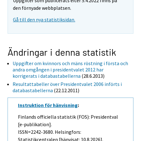
Uppgifter som publicerats efter 5.4.2022 finns på
den förnyade webbplatsen.
Gå till den nya statistiksidan.
Ändringar i denna statistik
Uppgifter om kvinnors och mäns röstning i första och
andra omgången i presidentvalet 2012 har
korrigerats i databastabellerna
(28.6.2013)
Resultattabeller över Presidentvalet 2006 införts i
databastabellerna
(22.12.2011)
Instruktion för hänvisning
:
Finlands officiella statistik (FOS): Presidentval
[e-publikation].
ISSN=2242-3680. Helsingfors:
Statistikcentralen [hänvisat: 10.8.2026].