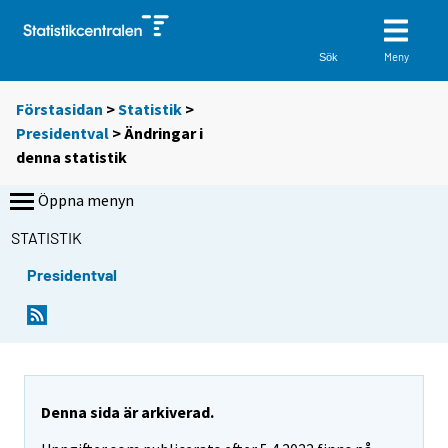
Meny
Sök
Förstasidan
>
Statistik
>
Presidentval
> Ändringar i
denna statistik
Öppna menyn
STATISTIK
Presidentval
Denna sida är arkiverad.