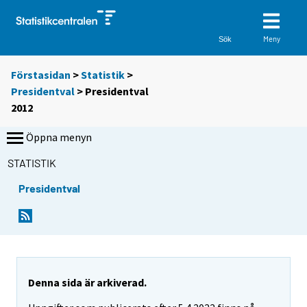
Meny
Sök
Förstasidan
>
Statistik
>
Presidentval
> Presidentval
2012
Öppna menyn
STATISTIK
Presidentval
Denna sida är arkiverad.