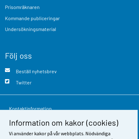
Prisomräknaren
Kommande publiceringar
Undersökningsmaterial
Följ oss
Beställ nyhetsbrev
Twitter
Kontaktinformation
Information om kakor (cookies)
Respons
Vi använder kakor på vår webbplats. Nödvändiga
Användarvillkor