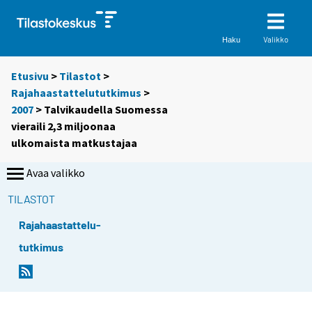
Valikko
Haku
Etusivu
>
Tilastot
>
Rajahaastattelututkimus
>
2007
> Talvikaudella Suomessa
vieraili 2,3 miljoonaa
ulkomaista matkustajaa
Avaa valikko
TILASTOT
Rajahaastattelu-
tutkimus
S
i
i