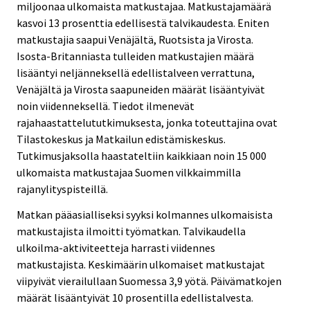
miljoonaa ulkomaista matkustajaa. Matkustajamäärä
n
kasvoi 13 prosenttia edellisestä talvikaudesta. Eniten
.
matkustajia saapui Venäjältä, Ruotsista ja Virosta.
Isosta-Britanniasta tulleiden matkustajien määrä
lisääntyi neljänneksellä edellistalveen verrattuna,
Venäjältä ja Virosta saapuneiden määrät lisääntyivät
noin viidenneksellä. Tiedot ilmenevät
rajahaastattelututkimuksesta, jonka toteuttajina ovat
Tilastokeskus ja Matkailun edistämiskeskus.
Tutkimusjaksolla haastateltiin kaikkiaan noin 15 000
ulkomaista matkustajaa Suomen vilkkaimmilla
rajanylityspisteillä.
Matkan pääasialliseksi syyksi kolmannes ulkomaisista
matkustajista ilmoitti työmatkan. Talvikaudella
ulkoilma-aktiviteetteja harrasti viidennes
matkustajista. Keskimäärin ulkomaiset matkustajat
viipyivät vierailullaan Suomessa 3,9 yötä. Päivämatkojen
määrät lisääntyivät 10 prosentilla edellistalvesta.