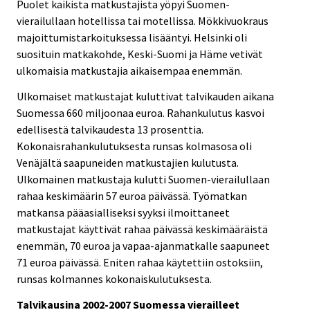
Puolet kaikista matkustajista yöpyi Suomen-
vierailullaan hotellissa tai motellissa. Mökkivuokraus
majoittumistarkoituksessa lisääntyi. Helsinki oli
suosituin matkakohde, Keski-Suomi ja Häme vetivät
ulkomaisia matkustajia aikaisempaa enemmän.
Ulkomaiset matkustajat kuluttivat talvikauden aikana
Suomessa 660 miljoonaa euroa. Rahankulutus kasvoi
edellisestä talvikaudesta 13 prosenttia.
Kokonaisrahankulutuksesta runsas kolmasosa oli
Venäjältä saapuneiden matkustajien kulutusta.
Ulkomainen matkustaja kulutti Suomen-vierailullaan
rahaa keskimäärin 57 euroa päivässä. Työmatkan
matkansa pääasialliseksi syyksi ilmoittaneet
matkustajat käyttivät rahaa päivässä keskimääräistä
enemmän, 70 euroa ja vapaa-ajanmatkalle saapuneet
71 euroa päivässä. Eniten rahaa käytettiin ostoksiin,
runsas kolmannes kokonaiskulutuksesta.
Talvikausina 2002-2007 Suomessa vierailleet