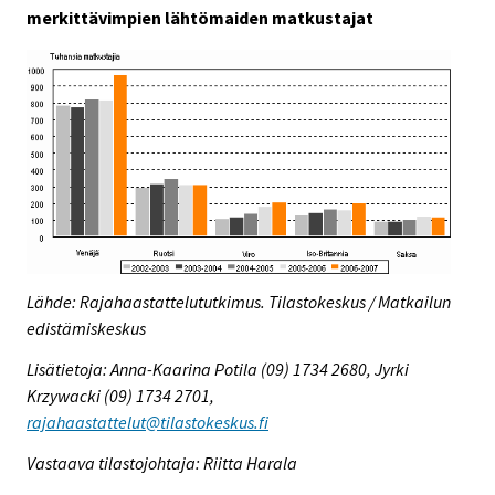
merkittävimpien lähtömaiden matkustajat
Lähde: Rajahaastattelututkimus. Tilastokeskus / Matkailun
edistämiskeskus
Lisätietoja: Anna-Kaarina Potila (09) 1734 2680, Jyrki
Krzywacki (09) 1734 2701,
rajahaastattelut@tilastokeskus.fi
Vastaava tilastojohtaja: Riitta Harala