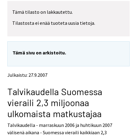
r
r
Tämä tilasto on lakkautettu.
y
Tilastosta ei enää tuoteta uusia tietoja.
t
t
o
i
Tämä sivu on arkistoitu.
s
e
e
Julkaistu: 27.9.2007
n
p
Talvikaudella Suomessa
a
l
vieraili 2,3 miljoonaa
v
ulkomaista matkustajaa
e
l
Talvikaudella - marraskuun 2006 ja huhtikuun 2007
u
välisenä aikana - Suomessa vieraili kaikkiaan 2,3
u