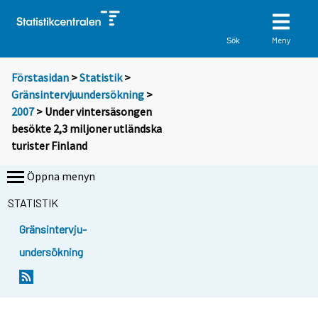
Meny
Sök
Förstasidan
>
Statistik
>
Gränsintervjuundersökning
>
2007
> Under vintersäsongen
besökte 2,3 miljoner utländska
turister Finland
Öppna menyn
STATISTIK
Gränsintervju-
undersökning
D
u
f