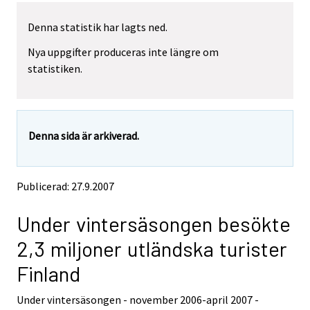
l
y
Denna statistik har lagts ned.
t
Nya uppgifter produceras inte längre om
t
statistiken.
a
r
t
i
Denna sida är arkiverad.
l
l
e
Publicerad: 27.9.2007
n
a
Under vintersäsongen besökte
n
n
2,3 miljoner utländska turister
a
Finland
n
t
Under vintersäsongen - november 2006-april 2007 -
j