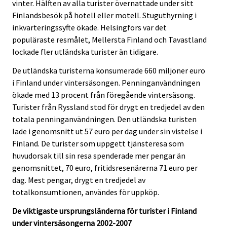
vinter. Hälften av alla turister övernattade under sitt
Finlandsbesök på hotell eller motell. Stuguthyrning i
inkvarteringssyfte ökade. Helsingfors var det
populäraste resmålet, Mellersta Finland och Tavastland
lockade fler utländska turister än tidigare.
De utländska turisterna konsumerade 660 miljoner euro
i Finland under vintersäsongen. Penninganvändningen
ökade med 13 procent från föregående vintersäsong.
Turister från Ryssland stod för drygt en tredjedel av den
totala penninganvändningen. Den utländska turisten
lade i genomsnitt ut 57 euro per dag under sin vistelse i
Finland. De turister som uppgett tjänsteresa som
huvudorsak till sin resa spenderade mer pengar än
genomsnittet, 70 euro, fritidsresenärerna 71 euro per
dag. Mest pengar, drygt en tredjedel av
totalkonsumtionen, användes för uppköp.
De viktigaste ursprungsländerna för turister i Finland
under vintersäsongerna 2002-2007