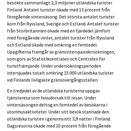
besökte sammanlagt 2,3 miljoner utländska turister
Ã
Finland. Antalet turister ökade med 13 procent från
¤
föregående vintersäsong. Det största antalet turister
n
kom från Ryssland, Sverige och Estland. Antalet turister
s
från Storbritannien ökade med en fjärdedel jämfört
t
med föregående vinter, antalet turister från Ryssland
.
och Estland ökade med omkring en femtedel.
Uppgifterna framgår av gränsintervjuundersökningen,
som görs av Statistikcentralen och Centralen för
turistfrämjande. Under undersökningsperioden
intervjuades totalt omkring 15 000 utländska turister
vid Finlands livligaste gränsövergångsställen.
En tredjedel av de utländska turisterna uppgav
tjänsteresa som huvudorsak till resan. Under
vintersäsongen deltog en femtedel av besökarna i
utomhusaktiviteter. Under sitt besök stannade den
utländska turisten i genomsnitt 3,9 nätter i Finland.
Dagsresorna ökade med 10 procent från föregående