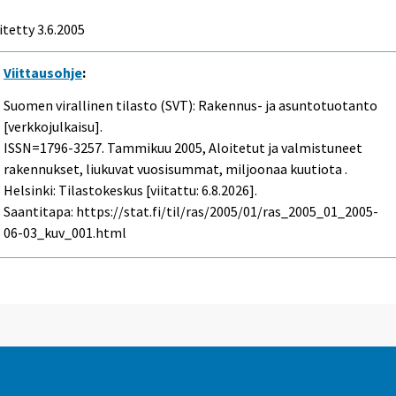
itetty
3.6.2005
Viittausohje
:
Suomen virallinen tilasto (SVT): Rakennus- ja asuntotuotanto
[verkkojulkaisu].
ISSN=1796-3257.
Tammikuu
2005, Aloitetut ja valmistuneet
rakennukset, liukuvat vuosisummat, miljoonaa kuutiota .
Helsinki: Tilastokeskus [viitattu: 6.8.2026].
Saantitapa: https://stat.fi/til/ras/2005/01/ras_2005_01_2005-
06-03_kuv_001.html