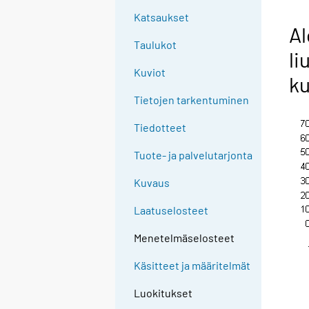
Katsaukset
Al
Taulukot
li
Kuviot
ku
Tietojen tarkentuminen
Tiedotteet
Tuote- ja palvelutarjonta
Kuvaus
Laatuselosteet
Menetelmäselosteet
Käsitteet ja määritelmät
Luokitukset