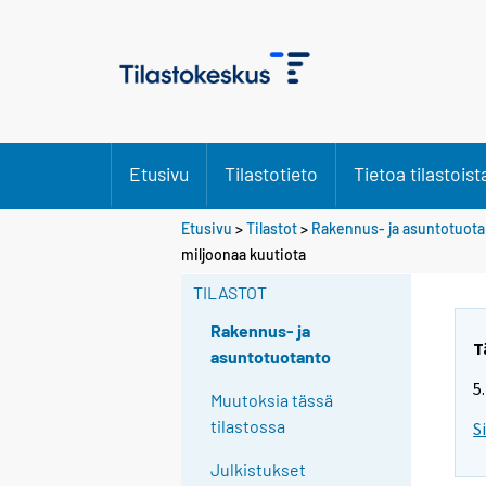
Etusivu
Tilastotieto
Tietoa tilastoist
Etusivu
>
Tilastot
>
Rakennus- ja asuntotuot
miljoonaa kuutiota
TILASTOT
Rakennus- ja
T
asuntotuotanto
5
Muutoksia tässä
tilastossa
S
Julkistukset