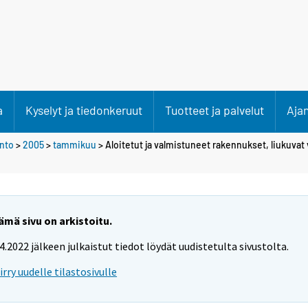
a
Kyselyt ja tiedonkeruut
Tuotteet ja palvelut
Aja
anto
>
2005
>
tammikuu
> Aloitetut ja valmistuneet rakennukset, liukuva
ämä sivu on arkistoitu.
.4.2022 jälkeen julkaistut tiedot löydät uudistetulta sivustolta.
iirry uudelle tilastosivulle