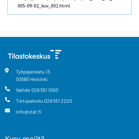
005-09-02_kuv_001.html
Työpajankatu
13
00580
Helsinki
Vaihde
029 551 1000
Tietopalvelu
029 551 2220
info@stat.fi
Kysy meiltä