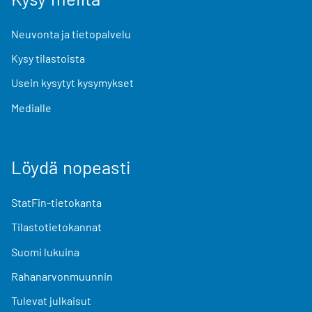
Neuvonta ja tietopalvelu
Kysy tilastoista
Usein kysytyt kysymykset
Medialle
Löydä nopeasti
StatFin-tietokanta
Tilastotietokannat
Suomi lukuina
Rahanarvonmuunnin
Tulevat julkaisut