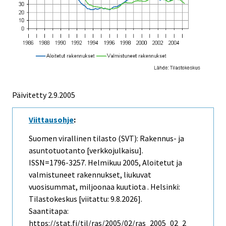
Päivitetty
2.9.2005
Viittausohje
:
Suomen virallinen tilasto (SVT): Rakennus- ja
asuntotuotanto [verkkojulkaisu].
ISSN=1796-3257.
Helmikuu
2005, Aloitetut ja
valmistuneet rakennukset, liukuvat
vuosisummat, miljoonaa kuutiota . Helsinki:
Tilastokeskus [viitattu: 9.8.2026].
Saantitapa:
https://stat.fi/til/ras/2005/02/ras_2005_02_2