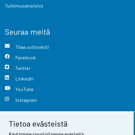
Tutkimusaineistot
Seuraa meitä
Tilaa uutisviesti
Facebook
Twitter
LinkedIn
YouTube
Instagram
Tietoa evästeistä
Yhteystiedot
Käytämme sivustollamme evästeitä.