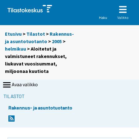
Valikko
Haku
Etusivu
>
Tilastot
>
Rakennus-
ja asuntotuotanto
>
2005
>
helmikuu
> Aloitetut ja
valmistuneet rakennukset,
liukuvat vuosisummat,
miljoonaa kuutiota
Avaa valikko
TILASTOT
Rakennus- ja asuntotuotanto