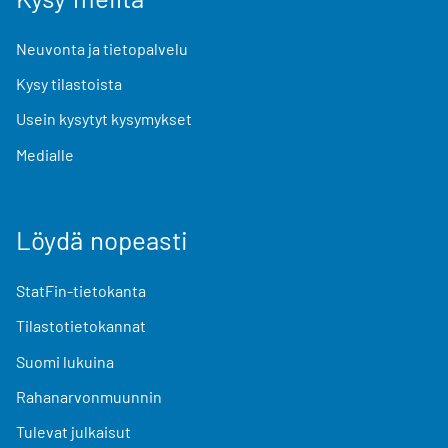
Neuvonta ja tietopalvelu
Kysy tilastoista
Usein kysytyt kysymykset
Medialle
Löydä nopeasti
StatFin-tietokanta
Tilastotietokannat
Suomi lukuina
Rahanarvonmuunnin
Tulevat julkaisut