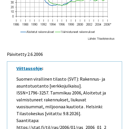
Päivitetty
2.6.2006
Viittausohje
:
Suomen virallinen tilasto (SVT): Rakennus- ja
asuntotuotanto [verkkojulkaisu].
ISSN=1796-3257.
Tammikuu
2006, Aloitetut ja
valmistuneet rakennukset, liukuvat
vuosisummat, miljoonaa kuutiota . Helsinki:
Tilastokeskus [viitattu: 9.8.2026].
Saantitapa:
https://stat.fi/til/ras/2006/01/ras_2006_01_2