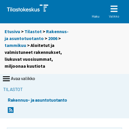
Valikko
Haku
Etusivu
>
Tilastot
>
Rakennus-
ja asuntotuotanto
>
2006
>
tammikuu
> Aloitetut ja
valmistuneet rakennukset,
liukuvat vuosisummat,
miljoonaa kuutiota
Avaa valikko
TILASTOT
Rakennus- ja asuntotuotanto