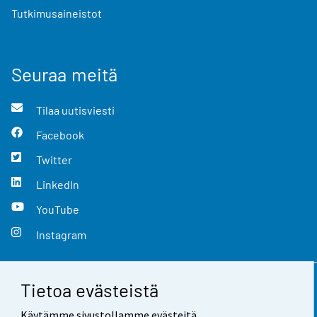
Tutkimusaineistot
Seuraa meitä
Tilaa uutisviesti
Facebook
Twitter
LinkedIn
YouTube
Instagram
Tietoa evästeistä
Yhteystiedot
Käytämme sivustollamme evästeitä.