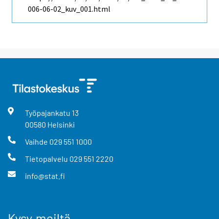
006-06-02_kuv_001.html
Työpajankatu
13
00580
Helsinki
Vaihde
029 551 1000
Tietopalvelu
029 551 2220
info@stat.fi
Kysy meiltä