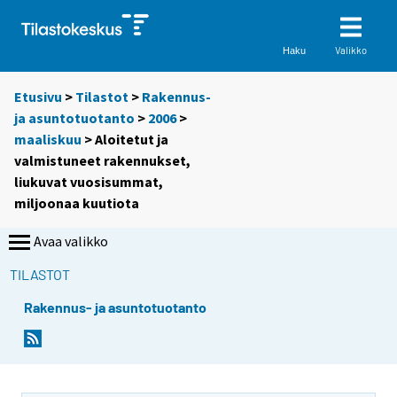
Valikko
Haku
Etusivu
>
Tilastot
>
Rakennus-
ja asuntotuotanto
>
2006
>
maaliskuu
> Aloitetut ja
valmistuneet rakennukset,
liukuvat vuosisummat,
miljoonaa kuutiota
Avaa valikko
TILASTOT
Rakennus- ja asuntotuotanto