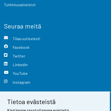
Tutkimusaineistot
Seuraa meitä
Tilaa uutisviesti
Facebook
Twitter
LinkedIn
YouTube
Instagram
Tietoa evästeistä
Yhteystiedot
Käytämme sivustollamme evästeitä.