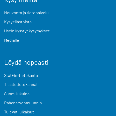
Neuvonta ja tietopalvelu
Kysy tilastoista
Usein kysytyt kysymykset
Medialle
Löydä nopeasti
StatFin-tietokanta
Tilastotietokannat
Suomi lukuina
Rahanarvonmuunnin
Tulevat julkaisut