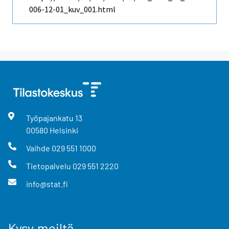
006-12-01_kuv_001.html
Työpajankatu
13
00580
Helsinki
Vaihde
029 551 1000
Tietopalvelu
029 551 2220
info@stat.fi
Kysy meiltä