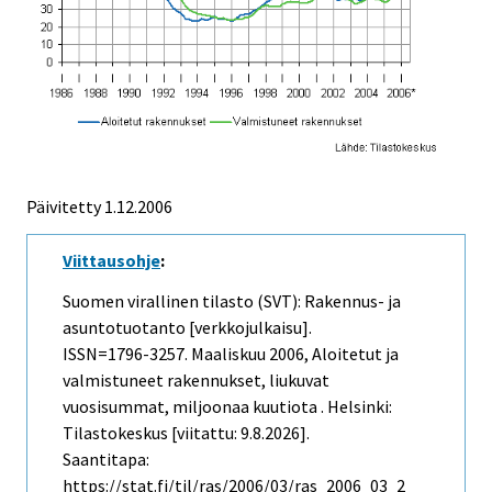
Päivitetty
1.12.2006
Viittausohje
:
Suomen virallinen tilasto (SVT): Rakennus- ja
asuntotuotanto [verkkojulkaisu].
ISSN=1796-3257.
Maaliskuu
2006, Aloitetut ja
valmistuneet rakennukset, liukuvat
vuosisummat, miljoonaa kuutiota . Helsinki:
Tilastokeskus [viitattu: 9.8.2026].
Saantitapa:
https://stat.fi/til/ras/2006/03/ras_2006_03_2