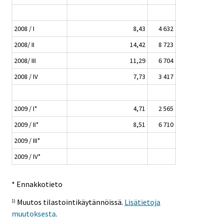
2008 / I
8,43
4 632
2008/ II
14,42
8 723
2008/ III
11,29
6 704
2008 / IV
7,73
3 417
2009 / I*
4,71
2 565
2009 / II*
8,51
6 710
2009 / III*
2009 / IV*
* Ennakkotieto
Muutos tilastointikäytännöissä.
Lisätietoja
1)
muutoksesta
.