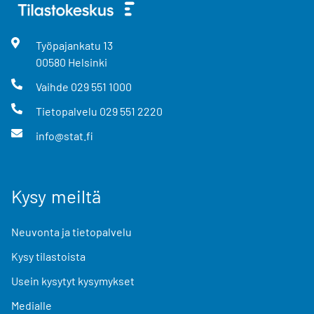
Työpajankatu
13
00580
Helsinki
Vaihde
029 551 1000
Tietopalvelu
029 551 2220
info@stat.fi
Kysy meiltä
Neuvonta ja tietopalvelu
Kysy tilastoista
Usein kysytyt kysymykset
Medialle