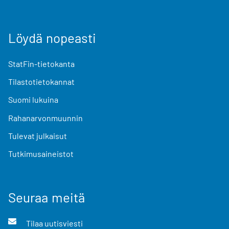
Löydä nopeasti
StatFin-tietokanta
Tilastotietokannat
Suomi lukuina
Rahanarvonmuunnin
Tulevat julkaisut
Tutkimusaineistot
Seuraa meitä
Tilaa uutisviesti