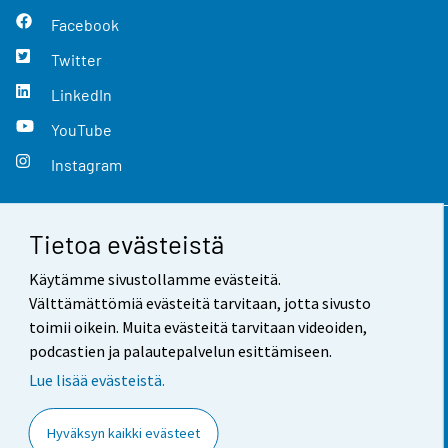
Facebook
Twitter
LinkedIn
YouTube
Instagram
Tietoa evästeistä
Yhteystiedot
Käytämme sivustollamme evästeitä.
Palaute
Välttämättömiä evästeitä tarvitaan, jotta sivusto
toimii oikein. Muita evästeitä tarvitaan videoiden,
Käyttöehdot
podcastien ja palautepalvelun esittämiseen.
Tietosuoja
Lue lisää evästeistä.
Saavutettavuus
Hyväksyn kaikki evästeet