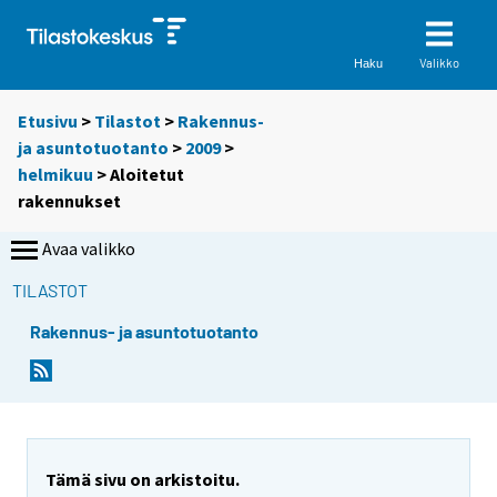
Valikko
Haku
Etusivu
>
Tilastot
>
Rakennus-
ja asuntotuotanto
>
2009
>
helmikuu
> Aloitetut
rakennukset
Avaa valikko
TILASTOT
Rakennus- ja asuntotuotanto
Tämä sivu on arkistoitu.