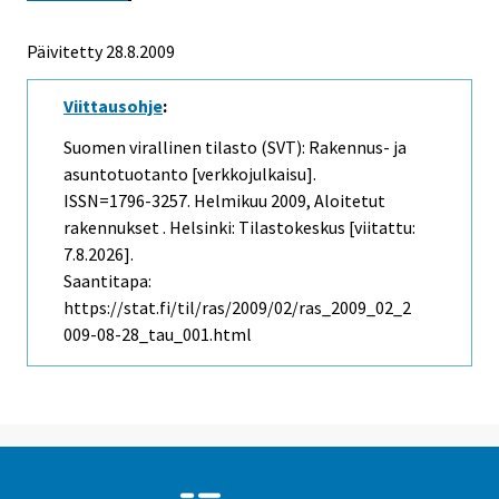
Päivitetty
28.8.2009
Viittausohje
:
Suomen virallinen tilasto (SVT): Rakennus- ja
asuntotuotanto [verkkojulkaisu].
ISSN=1796-3257.
Helmikuu
2009, Aloitetut
rakennukset . Helsinki: Tilastokeskus [viitattu:
7.8.2026].
Saantitapa:
https://stat.fi/til/ras/2009/02/ras_2009_02_2
009-08-28_tau_001.html