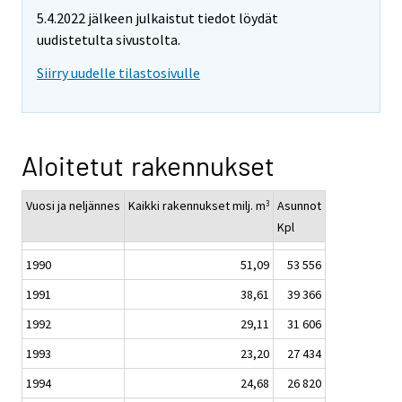
5.4.2022 jälkeen julkaistut tiedot löydät
uudistetulta sivustolta.
Siirry uudelle tilastosivulle
Aloitetut rakennukset
Vuosi ja neljännes
Kaikki rakennukset milj. m
Asunnot
3
Kpl
1990
51,09
53 556
1991
38,61
39 366
1992
29,11
31 606
1993
23,20
27 434
1994
24,68
26 820