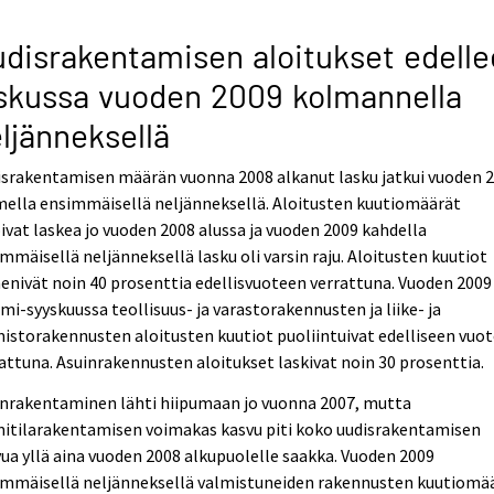
disrakentamisen aloitukset edell
skussa vuoden 2009 kolmannella
ljänneksellä
israkentamisen määrän vuonna 2008 alkanut lasku jatkui vuoden 
ella ensimmäisellä neljänneksellä. Aloitusten kuutiomäärät
ivat laskea jo vuoden 2008 alussa ja vuoden 2009 kahdella
mmäisellä neljänneksellä lasku oli varsin raju. Aloitusten kuutiot
enivät noin 40 prosenttia edellisvuoteen verrattuna. Vuoden 2009
i-syyskuussa teollisuus- ja varastorakennusten ja liike- ja
istorakennusten aloitusten kuutiot puoliintuivat edelliseen vuo
attuna. Asuinrakennusten aloitukset laskivat noin 30 prosenttia.
inrakentaminen lähti hiipumaan jo vuonna 2007, mutta
mitilarakentamisen voimakas kasvu piti koko uudisrakentamisen
ua yllä aina vuoden 2008 alkupuolelle saakka. Vuoden 2009
immäisellä neljänneksellä valmistuneiden rakennusten kuutiomä