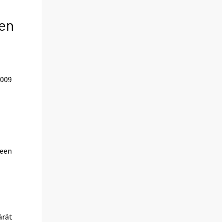
een
2009
teen
ärät