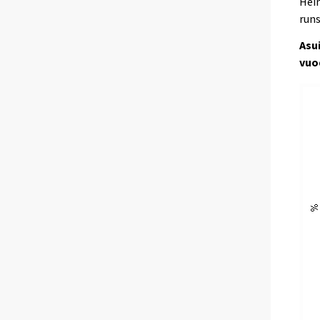
Hein
run
Asu
vuo