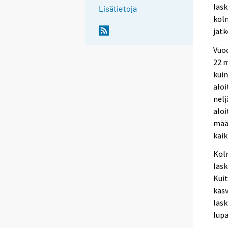
lask
Lisätietoja
kol
jatk
Vuo
22 
kuin
aloi
nel
aloi
määr
kai
Kol
lask
Kuit
kasv
lask
lupa