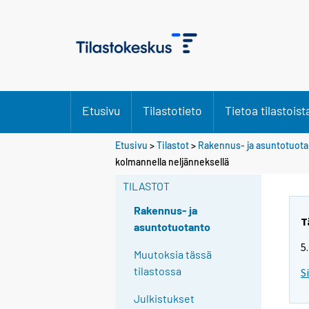
Etusivu
Tilastotieto
Tietoa tilastoist
Etusivu
>
Tilastot
>
Rakennus- ja asuntotuot
kolmannella neljänneksellä
TILASTOT
Rakennus- ja
T
asuntotuotanto
5
Muutoksia tässä
tilastossa
S
Julkistukset