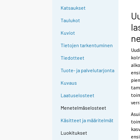
Katsaukset
Uu
Taulukot
la
Kuviot
ne
Tietojen tarkentuminen
Uud
kolm
Tiedotteet
alko
Tuote- ja palvelutarjonta
ensi
pien
Kuvaus
tamm
toim
Laatuselosteet
verr
Menetelmäselosteet
Asu
Käsitteet ja määritelmät
toi
kasv
Luokitukset
ens