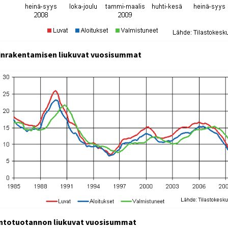
inrakentamisen liukuvat vuosisummat
ntotuotannon liukuvat vuosisummat