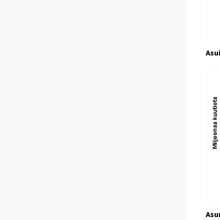
Asu
Asu