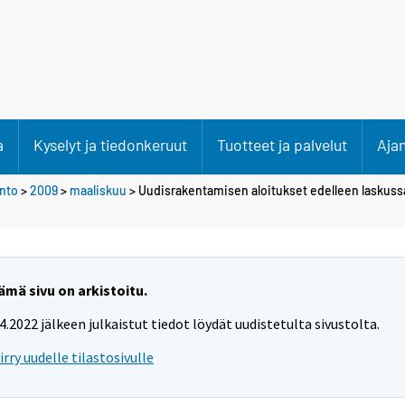
a
Kyselyt ja tiedonkeruut
Tuotteet ja palvelut
Aja
anto
>
2009
>
maaliskuu
> Uudisrakentamisen aloitukset edelleen laskus
ämä sivu on arkistoitu.
.4.2022 jälkeen julkaistut tiedot löydät uudistetulta sivustolta.
iirry uudelle tilastosivulle