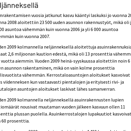
ljänneksellä
nrakentamisen vuosia jatkunut kasvu kääntyi laskuksi jo vuonna 2
na 2008 aloitettiin 23 500 uuden asunnon rakennustyöt, mikä oli 
00 asuntoa vähemmän kuin vuonna 2006 ja yli 6 000 asuntoa
emmän kuin vuonna 2007.
en 2009 kolmannella neljänneksellä aloitettuja asuinrakennuksia
aat 2,6 miljoonan kuution edestä, mikä oli 13 prosenttia vähem
 vuotta aiemmin. Vuoden 2009 heinä-syyskuussa aloitettiin noin 6
en asunnon rakentaminen, mikä on vain kolme prosenttia
lisvuotista vähemmän. Kerrostaloasuntojen aloitukset kasvoivat
s viidenneksen kun vastaavasti pientalojen ja erityisesti rivi- ja
utalojen asuntojen aloitukset laskivat lähes samanverran.
den 2009 kolmannella neljänneksellä asuinrakennusten lupien
tiomäärät nousivat muutaman vuoden jälkeen kasvuun ollen 11
enttia plussan puolella. Asuinkerrostalojen lupakuutiot kasvoiva
 60 prosenttia.