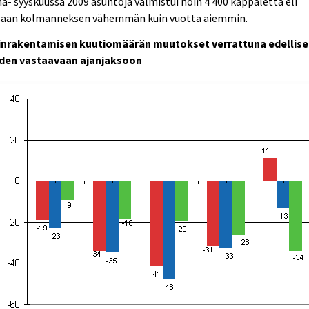
ä- syyskuussa 2009 asuntoja valmistui noin 4 400 kappaletta eli
saan kolmanneksen vähemmän kuin vuotta aiemmin.
inrakentamisen kuutiomäärän muutokset verrattuna edellis
den vastaavaan ajanjaksoon