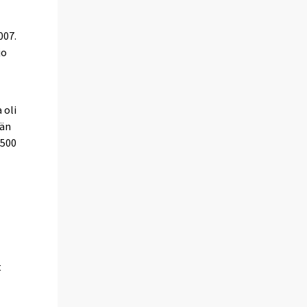
007.
jo
 oli
män
 500
t