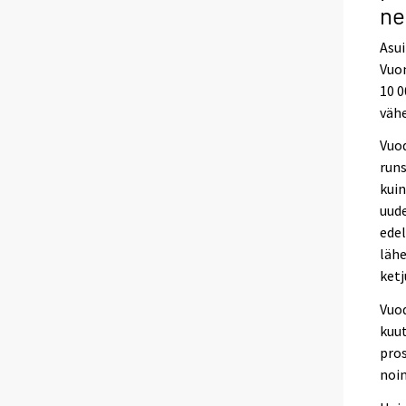
ne
Asui
Vuon
10 0
väh
Vuod
runs
kuin
uud
edel
lähe
ketj
Vuo
kuu
pros
noin