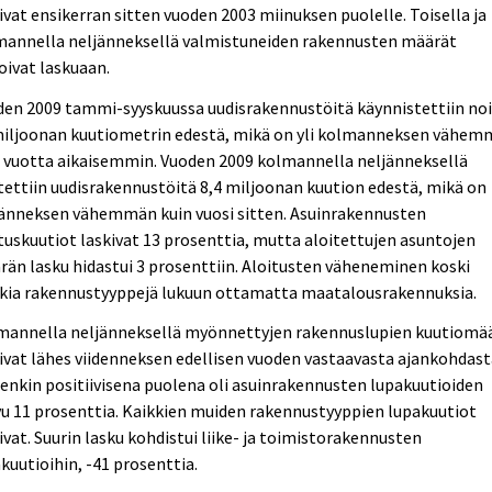
ivat ensikerran sitten vuoden 2003 miinuksen puolelle. Toisella ja
mannella neljänneksellä valmistuneiden rakennusten määrät
oivat laskuaan.
den 2009 tammi-syyskuussa uudisrakennustöitä käynnistettiin no
miljoonan kuutiometrin edestä, mikä on yli kolmanneksen vähe
 vuotta aikaisemmin. Vuoden 2009 kolmannella neljänneksellä
tettiin uudisrakennustöitä 8,4 miljoonan kuution edestä, mikä on
jänneksen vähemmän kuin vuosi sitten. Asuinrakennusten
tuskuutiot laskivat 13 prosenttia, mutta aloitettujen asuntojen
än lasku hidastui 3 prosenttiin. Aloitusten väheneminen koski
kkia rakennustyyppejä lukuun ottamatta maatalousrakennuksia.
mannella neljänneksellä myönnettyjen rakennuslupien kuutiomä
ivat lähes viidenneksen edellisen vuoden vastaavasta ajankohdast
enkin positiivisena puolena oli asuinrakennusten lupakuutioiden
u 11 prosenttia. Kaikkien muiden rakennustyyppien lupakuutiot
ivat. Suurin lasku kohdistui liike- ja toimistorakennusten
kuutioihin, -41 prosenttia.