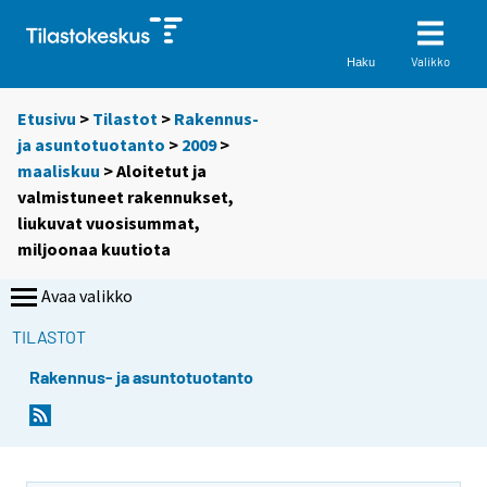
Valikko
Haku
Etusivu
>
Tilastot
>
Rakennus-
ja asuntotuotanto
>
2009
>
maaliskuu
> Aloitetut ja
valmistuneet rakennukset,
liukuvat vuosisummat,
miljoonaa kuutiota
Avaa valikko
TILASTOT
Rakennus- ja asuntotuotanto