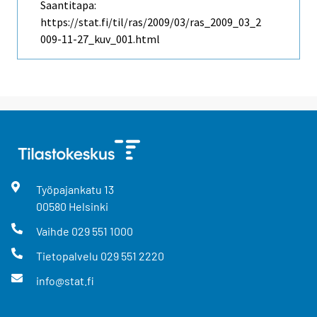
Saantitapa:
https://stat.fi/til/ras/2009/03/ras_2009_03_2
009-11-27_kuv_001.html
Työpajankatu
13
00580
Helsinki
Vaihde
029 551 1000
Tietopalvelu
029 551 2220
info@stat.fi