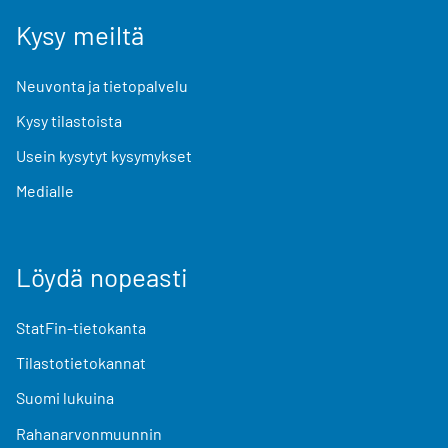
Kysy meiltä
Neuvonta ja tietopalvelu
Kysy tilastoista
Usein kysytyt kysymykset
Medialle
Löydä nopeasti
StatFin-tietokanta
Tilastotietokannat
Suomi lukuina
Rahanarvonmuunnin