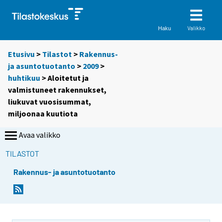
Valikko
Haku
Etusivu
>
Tilastot
>
Rakennus-
ja asuntotuotanto
>
2009
>
huhtikuu
> Aloitetut ja
valmistuneet rakennukset,
liukuvat vuosisummat,
miljoonaa kuutiota
Avaa valikko
TILASTOT
Rakennus- ja asuntotuotanto