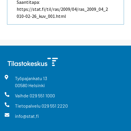
Saantitapa:
https://stat.fi/til/ras/2009/04/ras_2009_04_2
010-02-26_kuv_001.html
Työpajankatu
13
00580
Helsinki
Vaihde
029 551 1000
Tietopalvelu
029 551 2220
info@stat.fi