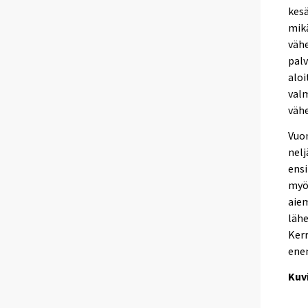
kesä
mik
vähe
pal
aloi
valm
väh
Vuon
nel
ensi
myö
aiem
lähe
Kerr
ene
Kuv