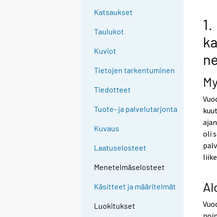
Katsaukset
1.
Taulukot
ka
Kuviot
ne
Tietojen tarkentuminen
My
Tiedotteet
Vuo
Tuote- ja palvelutarjonta
kuut
ajan
Kuvaus
oli 
palv
Laatuselosteet
liik
Menetelmäselosteet
Al
Käsitteet ja määritelmät
Vuod
Luokitukset
noi