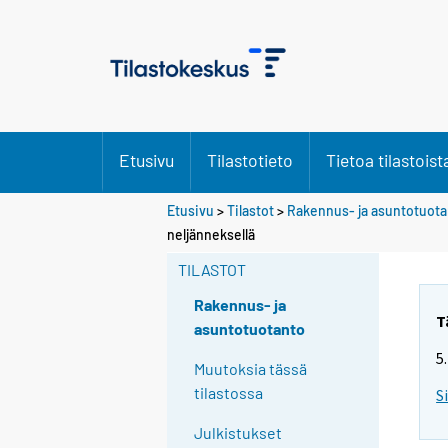
Etusivu
Tilastotieto
Tietoa tilastoist
Etusivu
>
Tilastot
>
Rakennus- ja asuntotuot
neljänneksellä
TILASTOT
Rakennus- ja
T
asuntotuotanto
5
Muutoksia tässä
tilastossa
S
Julkistukset