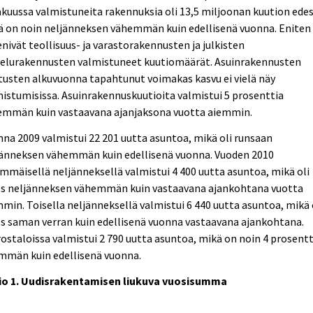
kuussa valmistuneita rakennuksia oli 13,5 miljoonan kuution edes
ä on noin neljänneksen vähemmän kuin edellisenä vuonna. Eniten
nivät teollisuus- ja varastorakennusten ja julkisten
velurakennusten valmistuneet kuutiomäärät. Asuinrakennusten
tusten alkuvuonna tapahtunut voimakas kasvu ei vielä näy
istumisissa. Asuinrakennuskuutioita valmistui 5 prosenttia
emmän kuin vastaavana ajanjaksona vuotta aiemmin.
na 2009 valmistui 22 201 uutta asuntoa, mikä oli runsaan
jänneksen vähemmän kuin edellisenä vuonna. Vuoden 2010
mmäisellä neljänneksellä valmistui 4 400 uutta asuntoa, mikä oli
s neljänneksen vähemmän kuin vastaavana ajankohtana vuotta
min. Toisella neljänneksellä valmistui 6 440 uutta asuntoa, mikä 
s saman verran kuin edellisenä vuonna vastaavana ajankohtana.
ostaloissa valmistui 2 790 uutta asuntoa, mikä on noin 4 prosentt
mmän kuin edellisenä vuonna.
io 1. Uudisrakentamisen liukuva vuosisumma