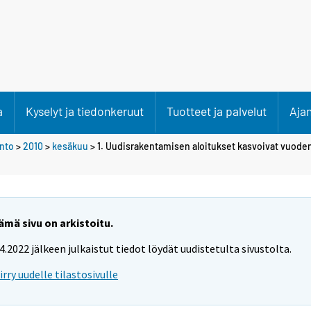
a
Kyselyt ja tiedonkeruut
Tuotteet ja palvelut
Aja
anto
>
2010
>
kesäkuu
> 1. Uudisrakentamisen aloitukset kasvoivat vuoden
ämä sivu on arkistoitu.
.4.2022 jälkeen julkaistut tiedot löydät uudistetulta sivustolta.
iirry uudelle tilastosivulle