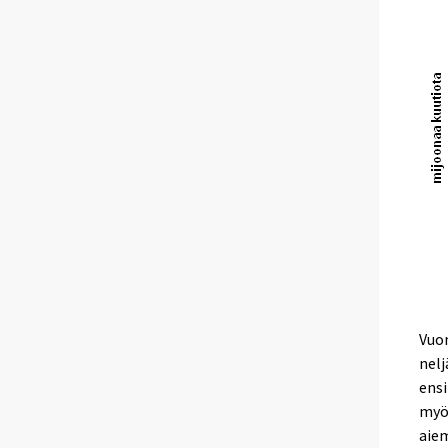
Vuon
nel
ensi
myö
aiem