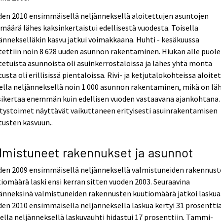
en 2010 ensimmäisellä neljänneksellä aloitettujen asuntojen
määrä lähes kaksinkertaistui edellisestä vuodesta. Toisella
ännekselläkin kasvu jatkui voimakkaana. Huhti - kesäkuussa
tettiin noin 8 628 uuden asunnon rakentaminen. Hiukan alle puole
tetuista asunnoista oli asuinkerrostaloissa ja lähes yhtä monta
tusta oli erillisissä pientaloissa. Rivi- ja ketjutalokohteissa aloitet
ella neljänneksellä noin 1 000 asunnon rakentaminen, mikä on lä
sikertaa enemmän kuin edellisen vuoden vastaavana ajankohtana.
tystoimet näyttävät vaikuttaneen erityisesti asuinrakentamisen
tusten kasvuun..
lmistuneet rakennukset ja asunnot
den 2009 ensimmäisellä neljänneksellä valmistuneiden rakennus
iomäärä laski ensi kerran sitten vuoden 2003. Seuraavina
änneksinä valmistuneiden rakennusten kuutiomäärä jatkoi laskua
en 2010 ensimmäisellä neljänneksellä laskua kertyi 31 prosenttia
ella neljänneksellä laskuvauhti hidastui 17 prosenttiin. Tammi-