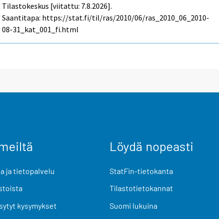
Tilastokeskus [viitattu: 7.8.2026].
Saantitapa: https://stat.fi/til/ras/2010/06/ras_2010_06_2010-
08-31_kat_001_fi.html
meiltä
Löydä nopeasti
 ja tietopalvelu
StatFin-tietokanta
stoista
Tilastotietokannat
sytyt kysymykset
Suomi lukuina