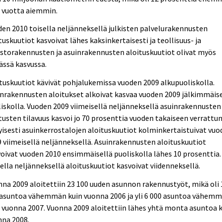
n vuotta aiemmin.
en 2010 toisella neljänneksellä julkisten palvelurakennusten
tuskuutiot kasvoivat lähes kaksinkertaisesti ja teollisuus- ja
storakennusten ja asuinrakennusten aloituskuutiot olivat myös
ässä kasvussa.
tuskuutiot kävivät pohjalukemissa vuoden 2009 alkupuoliskolla.
nrakennusten aloitukset alkoivat kasvaa vuoden 2009 jälkimmäise
iskolla. Vuoden 2009 viimeisellä neljänneksellä asuinrakennusten
tusten tilavuus kasvoi jo 70 prosenttia vuoden takaiseen verrattun
yisesti asuinkerrostalojen aloituskuutiot kolminkertaistuivat vu
 viimeisellä neljänneksellä. Asuinrakennusten aloituskuutiot
oivat vuoden 2010 ensimmäisellä puoliskolla lähes 10 prosenttia.
ella neljänneksellä aloituskuutiot kasvoivat viidenneksellä.
na 2009 aloitettiin 23 100 uuden asunnon rakennustyöt, mikä oli 
 asuntoa vähemmän kuin vuonna 2006 ja yli 6 000 asuntoa vähem
 vuonna 2007. Vuonna 2009 aloitettiin lähes yhtä monta asuntoa 
nna 2008.