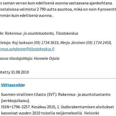
s saman verran kuin edellisenä vuonna vastaavana ajankohtana.
ostaloissa valmistui 2 790 uutta asuntoa, mikä on noin 4 prosentt
män kuin edellisenä vuonna. .
e: Rakennus- ja asuntotuotanto, Tilastokeskus
tietoja: Kaj Isaksson (09) 1734 3633, Merja Järvinen (09) 1734 2458,
nnus.suhdanne@tilastokeskus.fi
aava tilastojohtaja: Hannele Orjala
itetty 31.08.2010
Viittausohje
:
Suomen virallinen tilasto (SVT): Rakennus- ja asuntotuotanto
[verkkojulkaisu].
ISSN=1796-3257.
Kesäkuu
2010, 1. Uudisrakentamisen aloitukset
kasvoivat vuoden 2010 toisella neljänneksellä . Helsinki: