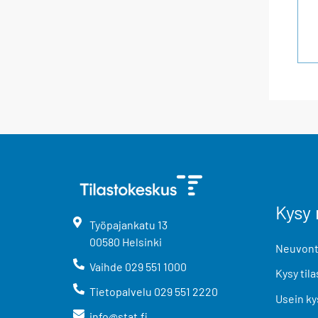
Kysy 
Työpajankatu
13
00580
Helsinki
Neuvonta
Vaihde
029 551 1000
Kysy tila
Tietopalvelu
029 551 2220
Usein ky
info@stat.fi