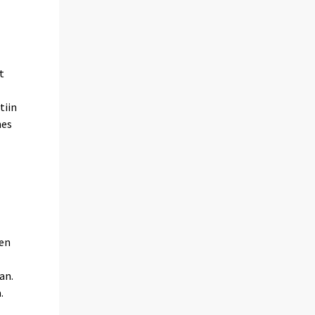
t
tiin
hes
ten
an.
.