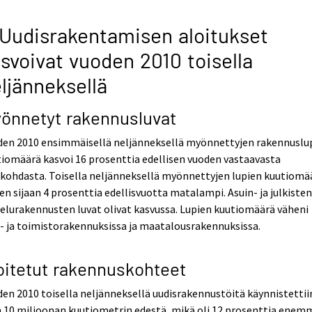
 Uudisrakentamisen aloitukset
svoivat vuoden 2010 toisella
ljänneksellä
önnetyt rakennusluvat
den 2010 ensimmäisellä neljänneksellä myönnettyjen rakennuslu
iomäärä kasvoi 16 prosenttia edellisen vuoden vastaavasta
kohdasta. Toisella neljänneksellä myönnettyjen lupien kuutiomä
sen sijaan 4 prosenttia edellisvuotta matalampi. Asuin- ja julkiste
elurakennusten luvat olivat kasvussa. Lupien kuutiomäärä väheni
e- ja toimistorakennuksissa ja maatalousrakennuksissa.
oitetut rakennuskohteet
en 2010 toisella neljänneksellä uudisrakennustöitä käynnistettii
n 10 miljoonan kuutiometrin edestä, mikä oli 12 prosenttia ene