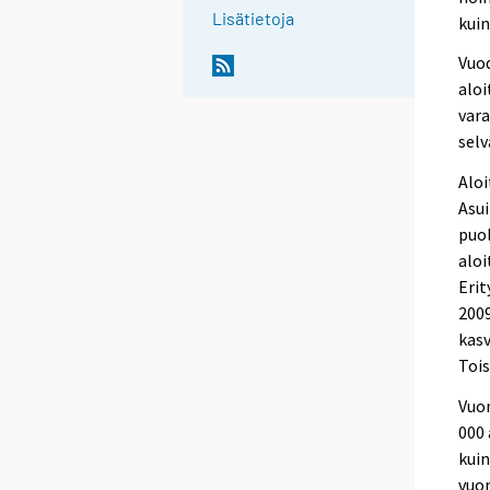
Lisätietoja
kui
Vuod
aloi
vara
selv
Aloi
Asui
puol
aloi
Erit
2009
kasv
Tois
Vuon
000
kuin
vuo