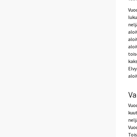
Vuod
luku
nelj
aloi
aloi
aloi
tois
kak
Elvy
aloi
Va
Vuo
kuut
nelj
Vuod
Tois