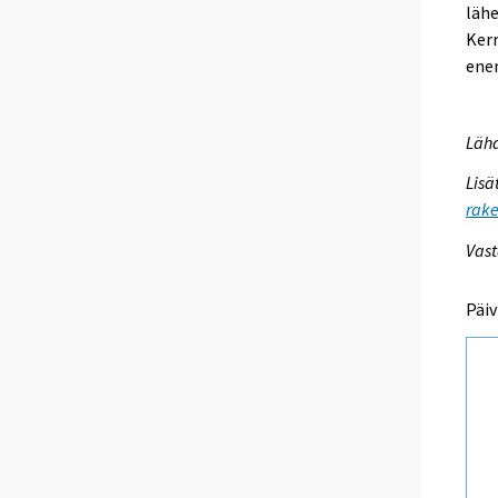
lähe
Kerr
enem
Lähd
Lisä
rake
Vast
Päiv