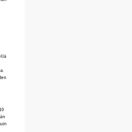
llä
a.
oden
10
män
kuin