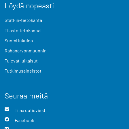
Löydä nopeasti
StatFin-tietokanta
Tilastotietokannat
Suomi lukuina
Rahanarvonmuunnin
Tulevat julkaisut
Tutkimusaineistot
Seuraa meitä
Tilaa uutisviesti
Facebook