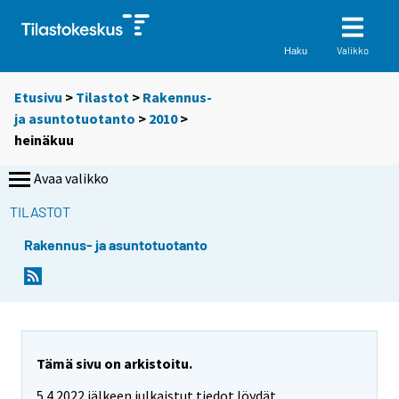
Valikko
Haku
Etusivu
>
Tilastot
>
Rakennus-
ja asuntotuotanto
>
2010
>
heinäkuu
Avaa valikko
TILASTOT
Rakennus- ja asuntotuotanto
Tämä sivu on arkistoitu.
5.4.2022 jälkeen julkaistut tiedot löydät