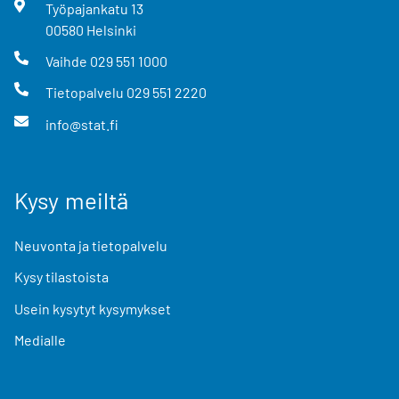
Työpajankatu
13
00580
Helsinki
Vaihde
029 551 1000
Tietopalvelu
029 551 2220
info@stat.fi
Kysy meiltä
Neuvonta ja tietopalvelu
Kysy tilastoista
Usein kysytyt kysymykset
Medialle