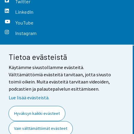
Twitter
LinkedIn
YouTube
Instagram
Tietoa evästeistä
Yhteystiedot
Käytämme sivustollamme evästeitä.
Palaute
Välttämättömiä evästeitä tarvitaan, jotta sivusto
toimii oikein. Muita evästeitä tarvitaan videoiden,
Käyttöehdot
podcastien ja palautepalvelun esittämiseen.
Tietosuoja
Lue lisää evästeistä.
Saavutettavuus
Hyväksyn kaikki evästeet
Tietoa sivustosta
Vain välttämättömät evästeet
Evästeasetukset