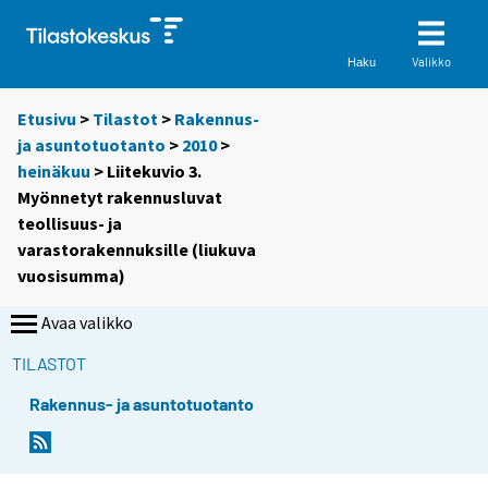
Valikko
Haku
Etusivu
>
Tilastot
>
Rakennus-
ja asuntotuotanto
>
2010
>
heinäkuu
> Liitekuvio 3.
Myönnetyt rakennusluvat
teollisuus- ja
varastorakennuksille (liukuva
vuosisumma)
Avaa valikko
TILASTOT
Rakennus- ja asuntotuotanto