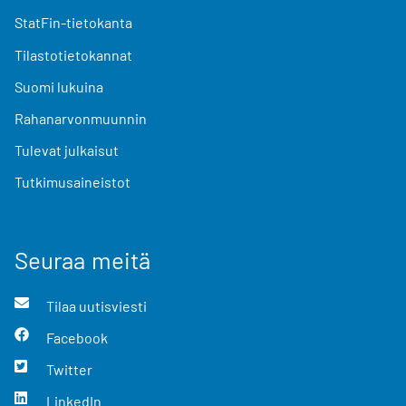
StatFin-tietokanta
Tilastotietokannat
Suomi lukuina
Rahanarvonmuunnin
Tulevat julkaisut
Tutkimusaineistot
Seuraa meitä
Tilaa uutisviesti
Facebook
Twitter
LinkedIn