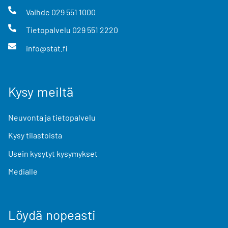
Vaihde
029 551 1000
Tietopalvelu
029 551 2220
info@stat.fi
Kysy meiltä
Neuvonta ja tietopalvelu
Kysy tilastoista
Usein kysytyt kysymykset
Medialle
Löydä nopeasti