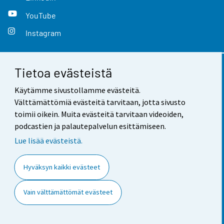
YouTube
Instagram
Tietoa evästeistä
Yhteystiedot
Käytämme sivustollamme evästeitä.
Palaute
Välttämättömiä evästeitä tarvitaan, jotta sivusto
toimii oikein. Muita evästeitä tarvitaan videoiden,
Käyttöehdot
podcastien ja palautepalvelun esittämiseen.
Tietosuoja
Lue lisää evästeistä.
Saavutettavuus
Hyväksyn kaikki evästeet
Tietoa sivustosta
Vain välttämättömät evästeet
Evästeasetukset