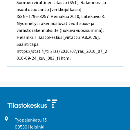
Suomen virallinen tilasto (SVT): Rakennus- ja
asuntotuotanto [verkkojulkaisu].
ISSN=1796-3257.
Heinäkuu
2010, Liitekuvio 3.
Myönnetyt rakennusluvat teollisuus- ja
varastorakennuksille (liukuva vuosisumma) .
Helsinki: Tilastokeskus [viitattu: 9.8.2026].
Saantitapa:
https://stat.fi/til/ras/2010/07/ras_2010_07_2
010-09-24_kuv_003_fi.html
Työpajankatu
13
00580
Helsinki