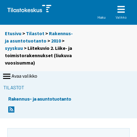
Valikko
Haku
Etusivu
>
Tilastot
>
Rakennus-
ja asuntotuotanto
>
2010
>
syyskuu
> Liitekuvio 2. Liike- ja
toimistorakennukset (liukuva
vuosisumma)
Avaa valikko
TILASTOT
Rakennus- ja asuntotuotanto