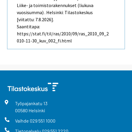
Liike- ja toimistorakennukset (liukuva
vuosisumma) . Helsinki: Tilastokeskus
[viitattu: 7.8.2026].
Saantitapa:
https://stat.fi/til/ras/2010/09/ras_2010_09_2
010-11-30_kuv_002_fi.html
Työpajankatu
13
00580
Helsinki
Vaihde
029 551 1000
Tietopalvelu
029 551 2220