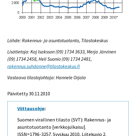
Lähde: Rakennus- ja asuntotuotanto, Tilastokeskus
Lisätietoja: Kaj Isaksson (09) 1734 3633, Merja Järvinen
(09) 1734 2458, Heli Suonio (09) 1734 2481,
rakennus.suhdanne@tilastokeskus.fi
Vastaava tilastojohtaja: Hannele Orjala
Päivitetty 30.11.2010
Viittausohje
:
Suomen virallinen tilasto (SVT): Rakennus- ja
asuntotuotanto [verkkojulkaisu].
ISSN=1796-3257.
Syyskuu
2010, Liitekuvio 2.