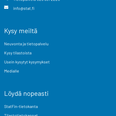
info@stat.fi
Kysy meiltä
Neuvonta ja tietopalvelu
Kysy tilastoista
Usein kysytyt kysymykset
Medialle
Löydä nopeasti
StatFin-tietokanta
Tilastotietokannat