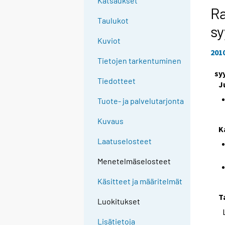
Katsaukset
Ra
Taulukot
sy
Kuviot
201
Tietojen tarkentuminen
sy
Tiedotteet
J
Tuote- ja palvelutarjonta
Kuvaus
K
Laatuselosteet
Menetelmäselosteet
Käsitteet ja määritelmät
T
Luokitukset
Lisätietoja