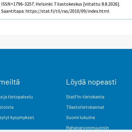
ISSN=1796-3257. Helsinki: Tilastokeskus [viitattu: 8.8.2026].
Saantitapa: https://stat.fi/til/ras/2010/09/index.html
meiltä
Löydä nopeasti
 ja tietopalvelu
StatFin-tietokanta
stoista
Tilastotietokannat
sytyt kysymykset
Suomi lukuina
Rahanarvonmuunnin