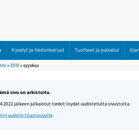
a
Kyselyt ja tiedonkeruut
Tuotteet ja palvelut
Aja
anto
>
2010
>
syyskuu
ämä sivu on arkistoitu.
.4.2022 jälkeen julkaistut tiedot löydät uudistetulta sivustolta.
iirry uudelle tilastosivulle