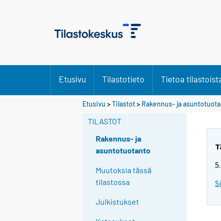
Etusivu
Tilastotieto
Tietoa tilastoist
Etusivu
>
Tilastot
>
Rakennus- ja asuntotuot
TILASTOT
Rakennus- ja
T
asuntotuotanto
5
Muutoksia tässä
tilastossa
S
Julkistukset