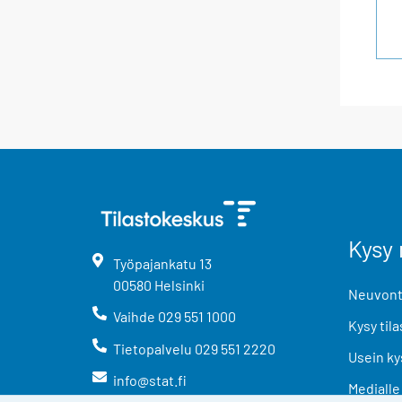
Kysy 
Työpajankatu
13
00580
Helsinki
Neuvonta
Vaihde
029 551 1000
Kysy tila
Tietopalvelu
029 551 2220
Usein ky
info@stat.fi
Medialle