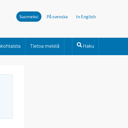
Suomeksi
På svenska
In English
nkohtaista
Tietoa meistä
Haku