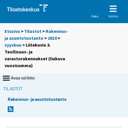
Valikko
Haku
Etusivu
>
Tilastot
>
Rakennus-
ja asuntotuotanto
>
2010
>
syyskuu
> Liitekuvio 3.
Teollisuus- ja
varastorakennukset (liukuva
vuosisumma)
Avaa valikko
TILASTOT
Rakennus- ja asuntotuotanto