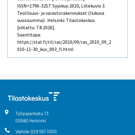
ISSN=1796-3257.
Syyskuu
2010, Liitekuvio 3.
Teollisuus- ja varastorakennukset (liukuva
vuosisumma) . Helsinki: Tilastokeskus
[viitattu: 7.8.2026].
Saantitapa:
https://stat.fi/til/ras/2010/09/ras_2010_09_2
010-11-30_kuv_003_fi.html
Työpajankatu
13
00580
Helsinki
Vaihde
029 551 1000