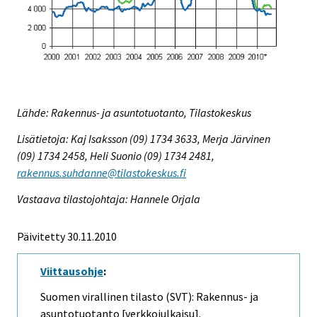
Lähde: Rakennus- ja asuntotuotanto, Tilastokeskus
Lisätietoja: Kaj Isaksson (09) 1734 3633, Merja Järvinen
(09) 1734 2458, Heli Suonio (09) 1734 2481,
rakennus.suhdanne@tilastokeskus.fi
Vastaava tilastojohtaja: Hannele Orjala
Päivitetty 30.11.2010
Viittausohje
:
Suomen virallinen tilasto (SVT): Rakennus- ja
asuntotuotanto [verkkojulkaisu].