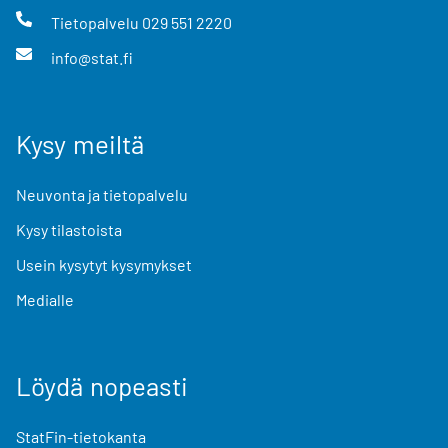
Tietopalvelu
029 551 2220
info@stat.fi
Kysy meiltä
Neuvonta ja tietopalvelu
Kysy tilastoista
Usein kysytyt kysymykset
Medialle
Löydä nopeasti
StatFin-tietokanta