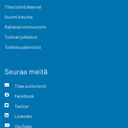
Tilastotietokannat
Suomi lukuina
Rahanarvonmuunnin
Tulevat julkaisut
Tutkimusaineistot
Seuraa meitä
Tilaa uutisviesti
Facebook
Twitter
LinkedIn
YouTube