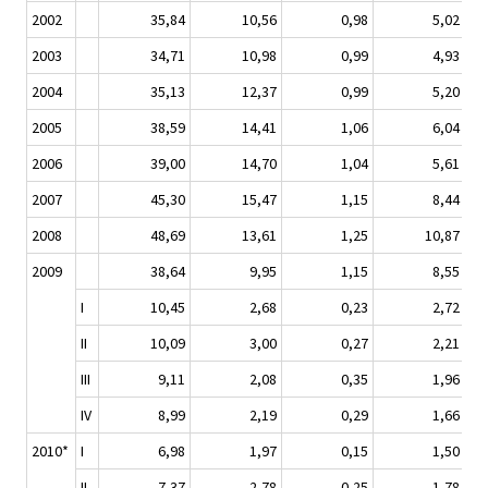
2002
35,84
10,56
0,98
5,02
2003
34,71
10,98
0,99
4,93
2004
35,13
12,37
0,99
5,20
2005
38,59
14,41
1,06
6,04
2006
39,00
14,70
1,04
5,61
2007
45,30
15,47
1,15
8,44
2008
48,69
13,61
1,25
10,87
2009
38,64
9,95
1,15
8,55
I
10,45
2,68
0,23
2,72
II
10,09
3,00
0,27
2,21
III
9,11
2,08
0,35
1,96
IV
8,99
2,19
0,29
1,66
2010*
I
6,98
1,97
0,15
1,50
II
7,37
2,78
0,25
1,78