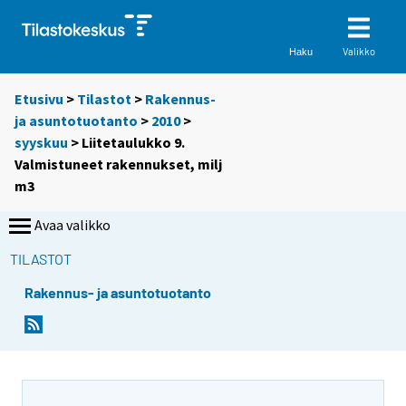
Valikko
Haku
Etusivu
>
Tilastot
>
Rakennus-
ja asuntotuotanto
>
2010
>
syyskuu
> Liitetaulukko 9.
Valmistuneet rakennukset, milj
m3
Avaa valikko
TILASTOT
Rakennus- ja asuntotuotanto