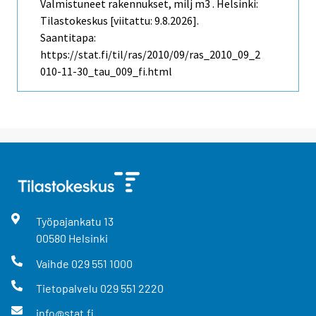
Valmistuneet rakennukset, milj m3 . Helsinki:
Tilastokeskus [viitattu: 9.8.2026].
Saantitapa:
https://stat.fi/til/ras/2010/09/ras_2010_09_2
010-11-30_tau_009_fi.html
Työpajankatu
13
00580
Helsinki
Vaihde
029 551 1000
Tietopalvelu
029 551 2220
info@stat.fi