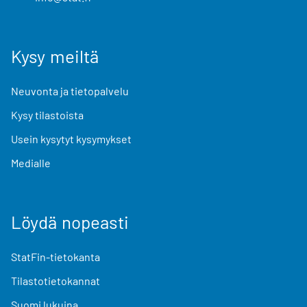
Kysy meiltä
Neuvonta ja tietopalvelu
Kysy tilastoista
Usein kysytyt kysymykset
Medialle
Löydä nopeasti
StatFin-tietokanta
Tilastotietokannat
Suomi lukuina