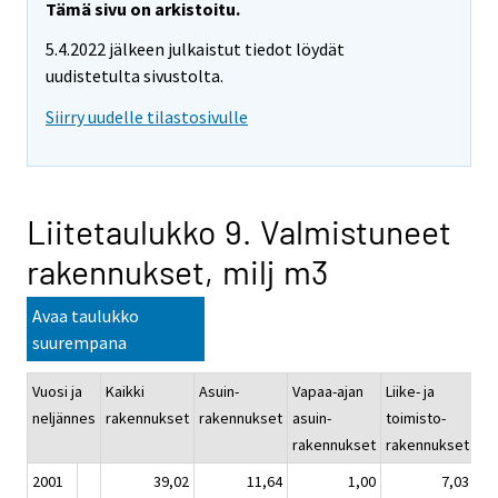
Tämä sivu on arkistoitu.
5.4.2022 jälkeen julkaistut tiedot löydät
uudistetulta sivustolta.
Siirry uudelle tilastosivulle
Liitetaulukko 9. Valmistuneet
rakennukset, milj m3
Avaa taulukko
suurempana
Vuosi ja
Kaikki
Asuin-
Vapaa-ajan
Liike- ja
Ju
neljännes
rakennukset
rakennukset
asuin-
toimisto-
pa
rakennukset
rakennukset
ra
2001
39,02
11,64
1,00
7,03