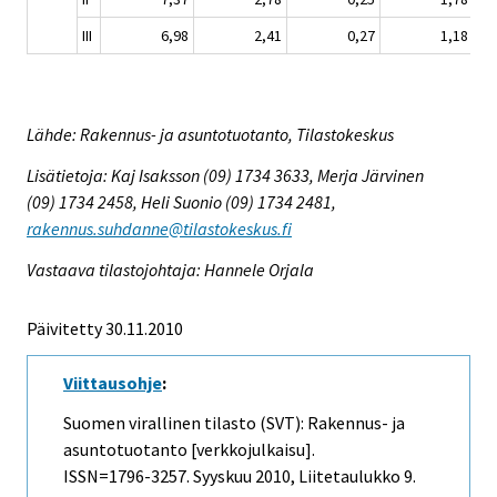
III
6,98
2,41
0,27
1,18
Lähde: Rakennus- ja asuntotuotanto, Tilastokeskus
Lisätietoja: Kaj Isaksson (09) 1734 3633, Merja Järvinen
(09) 1734 2458, Heli Suonio (09) 1734 2481,
rakennus.suhdanne@tilastokeskus.fi
Vastaava tilastojohtaja: Hannele Orjala
Päivitetty 30.11.2010
Viittausohje
:
Suomen virallinen tilasto (SVT): Rakennus- ja
asuntotuotanto [verkkojulkaisu].
ISSN=1796-3257.
Syyskuu
2010, Liitetaulukko 9.