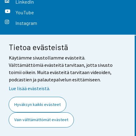
LinkedIn
YouTube
Instagram
Tietoa evästeistä
Yhteystiedot
Käytämme sivustollamme evästeitä.
Palaute
Välttämättömiä evästeitä tarvitaan, jotta sivusto
toimii oikein. Muita evästeitä tarvitaan videoiden,
Käyttöehdot
podcastien ja palautepalvelun esittämiseen.
Tietosuoja
Lue lisää evästeistä.
Saavutettavuus
Hyväksyn kaikki evästeet
Tietoa sivustosta
Vain välttämättömät evästeet
Evästeasetukset