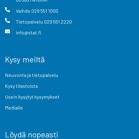
Vaihde
029 551 1000
Tietopalvelu
029 551 2220
info@stat.fi
Kysy meiltä
Neuvonta ja tietopalvelu
Kysy tilastoista
Usein kysytyt kysymykset
Medialle
Löydä nopeasti