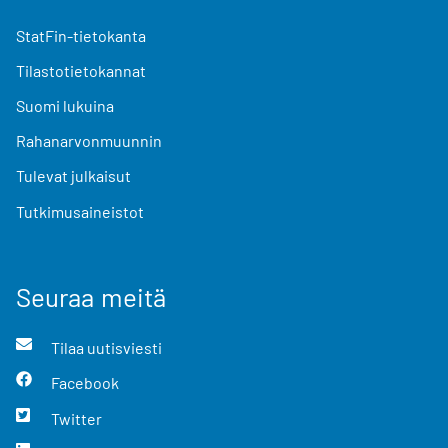
StatFin-tietokanta
Tilastotietokannat
Suomi lukuina
Rahanarvonmuunnin
Tulevat julkaisut
Tutkimusaineistot
Seuraa meitä
Tilaa uutisviesti
Facebook
Twitter