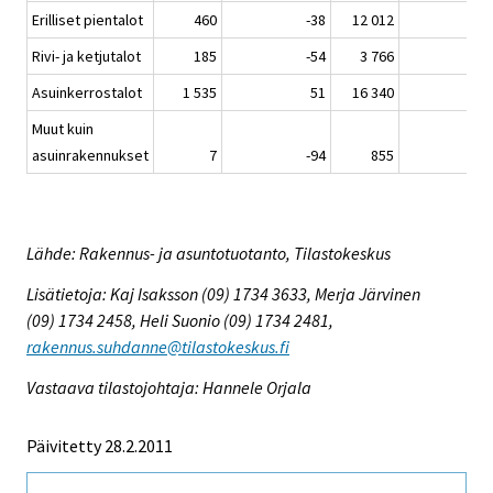
Erilliset pientalot
460
-38
12 012
Rivi- ja ketjutalot
185
-54
3 766
Asuinkerrostalot
1 535
51
16 340
Muut kuin
asuinrakennukset
7
-94
855
Lähde: Rakennus- ja asuntotuotanto, Tilastokeskus
Lisätietoja: Kaj Isaksson (09) 1734 3633, Merja Järvinen
(09) 1734 2458, Heli Suonio (09) 1734 2481,
rakennus.suhdanne@tilastokeskus.fi
Vastaava tilastojohtaja: Hannele Orjala
Päivitetty 28.2.2011