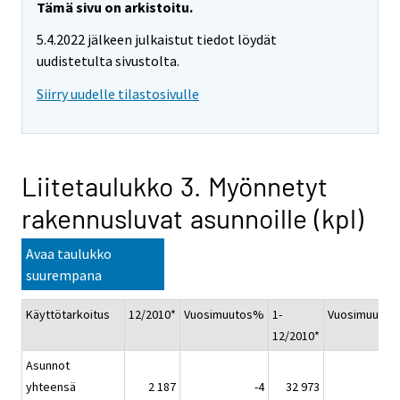
Tämä sivu on arkistoitu.
5.4.2022 jälkeen julkaistut tiedot löydät
uudistetulta sivustolta.
Siirry uudelle tilastosivulle
Liitetaulukko 3. Myönnetyt
rakennusluvat asunnoille (kpl)
Avaa taulukko
suurempana
Käyttötarkoitus
12/2010*
Vuosimuutos%
1-
Vuosimuuto
12/2010*
Asunnot
yhteensä
2 187
-4
32 973