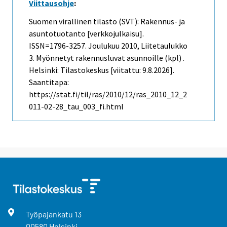
Viittausohje
:
Suomen virallinen tilasto (SVT): Rakennus- ja
asuntotuotanto [verkkojulkaisu].
ISSN=1796-3257.
Joulukuu
2010, Liitetaulukko
3. Myönnetyt rakennusluvat asunnoille (kpl) .
Helsinki: Tilastokeskus [viitattu: 9.8.2026].
Saantitapa:
https://stat.fi/til/ras/2010/12/ras_2010_12_2
011-02-28_tau_003_fi.html
Työpajankatu
13
00580
Helsinki