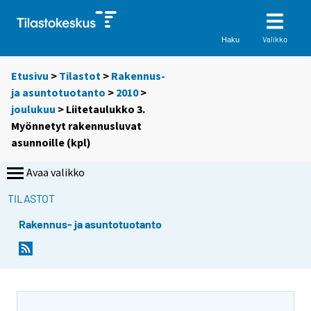
Valikko
Haku
Etusivu
>
Tilastot
>
Rakennus-
ja asuntotuotanto
>
2010
>
joulukuu
> Liitetaulukko 3.
Myönnetyt rakennusluvat
asunnoille (kpl)
Avaa valikko
TILASTOT
Rakennus- ja asuntotuotanto