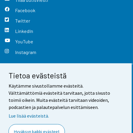
Facebook
Twitter
LinkedIn
YouTube
Instagram
Tietoa evästeistä
Yhteystiedot
Käytämme sivustollamme evästeitä.
Palaute
Välttämättömiä evästeitä tarvitaan, jotta sivusto
toimii oikein. Muita evästeitä tarvitaan videoiden,
Käyttöehdot
podcastien ja palautepalvelun esittämiseen.
Tietosuoja
Lue lisää evästeistä.
Saavutettavuus
Hyväksyn kaikki evästeet