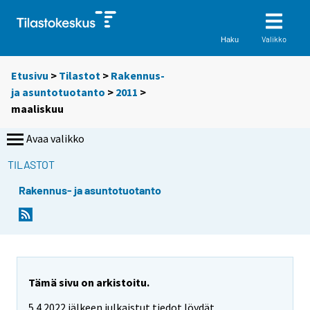
Valikko
Haku
Etusivu
>
Tilastot
>
Rakennus-
ja asuntotuotanto
>
2011
>
maaliskuu
Avaa valikko
TILASTOT
Rakennus- ja asuntotuotanto
Tämä sivu on arkistoitu.
5.4.2022 jälkeen julkaistut tiedot löydät