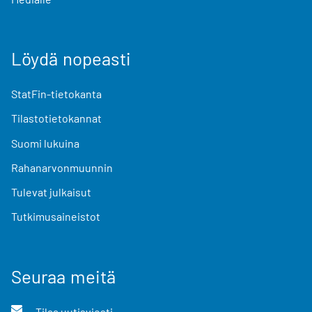
Löydä nopeasti
StatFin-tietokanta
Tilastotietokannat
Suomi lukuina
Rahanarvonmuunnin
Tulevat julkaisut
Tutkimusaineistot
Seuraa meitä
Tilaa uutisviesti