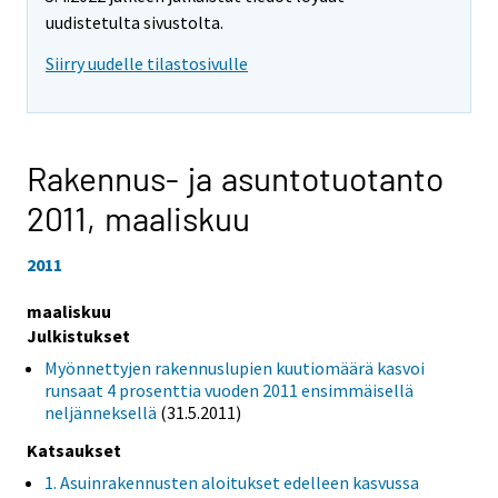
uudistetulta sivustolta.
Siirry uudelle tilastosivulle
Rakennus- ja asuntotuotanto
2011,
maaliskuu
2011
maaliskuu
Julkistukset
Myönnettyjen rakennuslupien kuutiomäärä kasvoi
runsaat 4 prosenttia vuoden 2011 ensimmäisellä
neljänneksellä
(31.5.2011)
Katsaukset
1. Asuinrakennusten aloitukset edelleen kasvussa