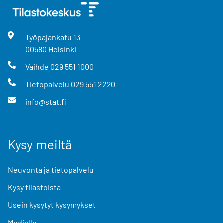
Työpajankatu
13
00580
Helsinki
Vaihde
029 551 1000
Tietopalvelu
029 551 2220
info@stat.fi
Kysy meiltä
Neuvonta ja tietopalvelu
Kysy tilastoista
Usein kysytyt kysymykset
Medialle