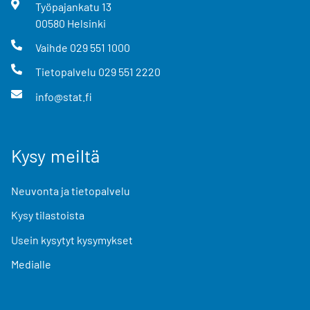
Työpajankatu
13
00580
Helsinki
Vaihde
029 551 1000
Tietopalvelu
029 551 2220
info@stat.fi
Kysy meiltä
Neuvonta ja tietopalvelu
Kysy tilastoista
Usein kysytyt kysymykset
Medialle