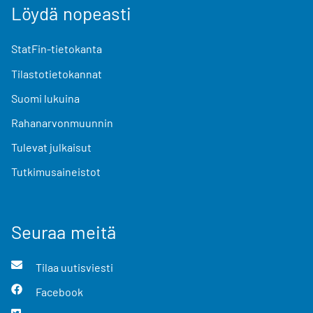
Löydä nopeasti
StatFin-tietokanta
Tilastotietokannat
Suomi lukuina
Rahanarvonmuunnin
Tulevat julkaisut
Tutkimusaineistot
Seuraa meitä
Tilaa uutisviesti
Facebook