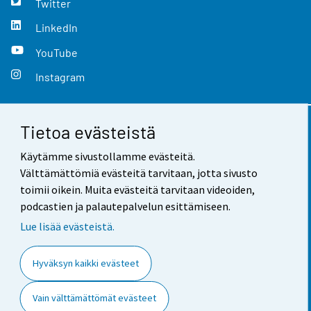
Twitter
LinkedIn
YouTube
Instagram
Tietoa evästeistä
Yhteystiedot
Käytämme sivustollamme evästeitä.
Palaute
Välttämättömiä evästeitä tarvitaan, jotta sivusto
toimii oikein. Muita evästeitä tarvitaan videoiden,
Käyttöehdot
podcastien ja palautepalvelun esittämiseen.
Tietosuoja
Lue lisää evästeistä.
Saavutettavuus
Hyväksyn kaikki evästeet
Tietoa sivustosta
Vain välttämättömät evästeet
Evästeasetukset