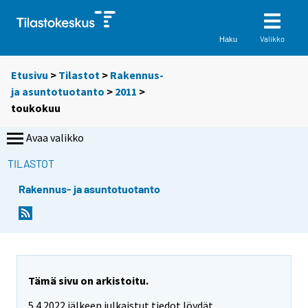
Valikko
Haku
Etusivu
>
Tilastot
>
Rakennus-
ja asuntotuotanto
>
2011
>
toukokuu
Avaa valikko
TILASTOT
Rakennus- ja asuntotuotanto
Tämä sivu on arkistoitu.
5.4.2022 jälkeen julkaistut tiedot löydät