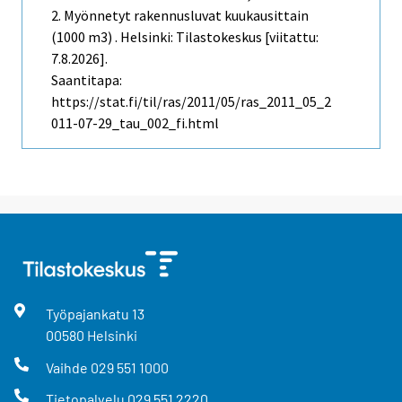
2. Myönnetyt rakennusluvat kuukausittain
(1000 m3) . Helsinki: Tilastokeskus [viitattu:
7.8.2026].
Saantitapa:
https://stat.fi/til/ras/2011/05/ras_2011_05_2
011-07-29_tau_002_fi.html
Työpajankatu
13
00580
Helsinki
Vaihde
029 551 1000
Tietopalvelu
029 551 2220