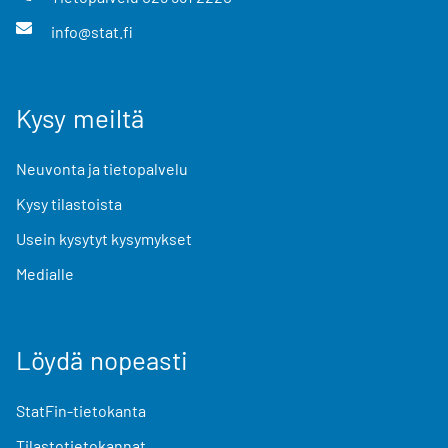
info@stat.fi
Kysy meiltä
Neuvonta ja tietopalvelu
Kysy tilastoista
Usein kysytyt kysymykset
Medialle
Löydä nopeasti
StatFin-tietokanta
Tilastotietokannat