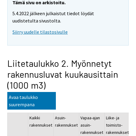
Tämä sivu on arkistoitu.
5.4.2022 jälkeen julkaistut tiedot löydät
uudistetulta sivustolta.
Siirry uudelle tilastosivulle
Liitetaulukko 2. Myönnetyt
rakennusluvat kuukausittain
(1000 m3)
Avaa taulukko
suurempana
Kaikki
Asuin-
Vapaa-ajan
Liike- ja
Ju
rakennukset
rakennukset
asuin-
toimisto-
pa
rakennukset
rakennukset
ra