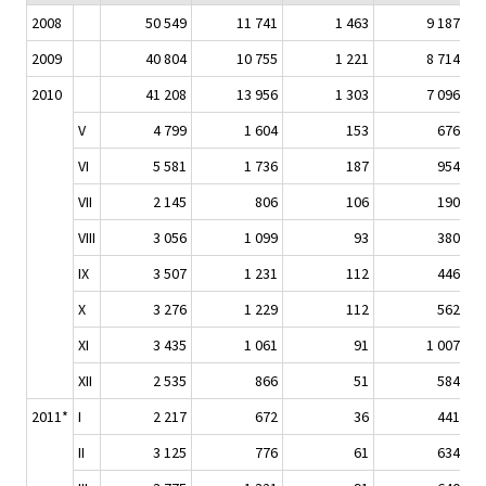
2008
50 549
11 741
1 463
9 187
2009
40 804
10 755
1 221
8 714
2010
41 208
13 956
1 303
7 096
V
4 799
1 604
153
676
VI
5 581
1 736
187
954
VII
2 145
806
106
190
VIII
3 056
1 099
93
380
IX
3 507
1 231
112
446
X
3 276
1 229
112
562
XI
3 435
1 061
91
1 007
XII
2 535
866
51
584
2011*
I
2 217
672
36
441
II
3 125
776
61
634