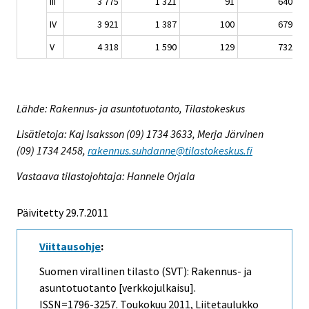
III
3 775
1 321
91
640
IV
3 921
1 387
100
679
V
4 318
1 590
129
732
Lähde: Rakennus- ja asuntotuotanto, Tilastokeskus
Lisätietoja: Kaj Isaksson (09) 1734 3633, Merja Järvinen
(09) 1734 2458,
rakennus.suhdanne@tilastokeskus.fi
Vastaava tilastojohtaja: Hannele Orjala
Päivitetty 29.7.2011
Viittausohje
:
Suomen virallinen tilasto (SVT): Rakennus- ja
asuntotuotanto [verkkojulkaisu].
ISSN=1796-3257.
Toukokuu
2011, Liitetaulukko