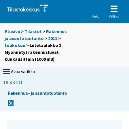
Valikko
Haku
Etusivu
>
Tilastot
>
Rakennus-
ja asuntotuotanto
>
2011
>
toukokuu
> Liitetaulukko 2.
Myönnetyt rakennusluvat
kuukausittain (1000 m3)
Avaa valikko
TILASTOT
Rakennus- ja asuntotuotanto