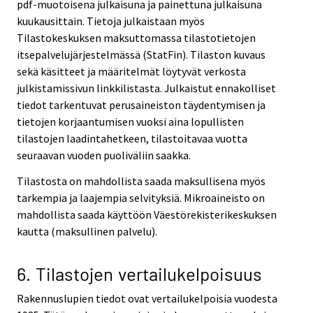
pdf-muotoisena julkaisuna ja painettuna julkaisuna
kuukausittain. Tietoja julkaistaan myös
Tilastokeskuksen maksuttomassa tilastotietojen
itsepalvelujärjestelmässä (StatFin). Tilaston kuvaus
sekä käsitteet ja määritelmät löytyvät verkosta
julkistamissivun linkkilistasta. Julkaistut ennakolliset
tiedot tarkentuvat perusaineiston täydentymisen ja
tietojen korjaantumisen vuoksi aina lopullisten
tilastojen laadintahetkeen, tilastoitavaa vuotta
seuraavan vuoden puoliväliin saakka.
Tilastosta on mahdollista saada maksullisena myös
tarkempia ja laajempia selvityksiä. Mikroaineisto on
mahdollista saada käyttöön Väestörekisterikeskuksen
kautta (maksullinen palvelu).
6. Tilastojen vertailukelpoisuus
Rakennuslupien tiedot ovat vertailukelpoisia vuodesta