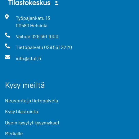
Työpajankatu
13
00580
Helsinki
Vaihde
029 551 1000
Tietopalvelu
029 551 2220
info@stat.fi
Kysy meiltä
Neuvonta ja tietopalvelu
Kysy tilastoista
Usein kysytyt kysymykset
Medialle