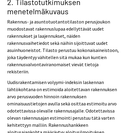
2. Tilastotutkimuksen
menetelmäkuvaus
Rakennus- ja asuntotuotantotilaston perusjoukon
muodostavat rakennuslupaa edellyttävät uudet
rakennukset ja laajennukset, näiden
rakennusvaihetiedot sekä näihin sijoittuvat uudet
asuinhuoneistot. Tilasto perustuu kokonaisaineistoon,
joka täydentyy vähitellen sitä mukaa kun kuntien
rakennusvalvontaviranomaiset vievät tietoja
rekisteriin.
Uudisrakentamisen volyymi-indeksin laskennan
lähtökohtana on estimoida aloitettavan rakennuksen
arvo perusvuoden hinnoin rakennuksen
ominaisuustietojen avulla sekä osittaa estimoitu arvo
odotettavissa olevalle rakennusajalle. Odotettavissa
olevan rakennusajan estimointi perustuu tätä varten
kehitettyyn malliin. Rakennushankkeen
aloitusajankohta määräytyy aloitusilmoituksen