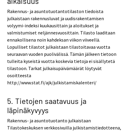
aikaisuus
Rakennus- ja asuntotuotantotilaston tiedoista
julkaistaan rakennusluvat ja uudisrakentamisen
volyymi-indeksi kuukausittain ja aloitukset ja
valmistumiset neljännesvuosittain. Tilasto laaditaan
ennakollisena noin kahdeksan viikon viiveellä.
Lopulliset tilastot julkaistaan tilastoitavaa vuotta
seuraavan vuoden puolivälissä. Tämän jälkeen tietoon
tulleita kyseistä vuotta koskevia tietoja ei sisällytetä
tilastoon. Tarkat julkaisupäivämäärät löytyvät
osoitteesta
http://www.stat.fi/ajk/julkistamiskalenteri/
5. Tietojen saatavuus ja
läpinäkyvyys
Rakennus- ja asuntotuotanto julkaistaan
Tilastokeskuksen verkkosivuilla julkistamistiedotteena,