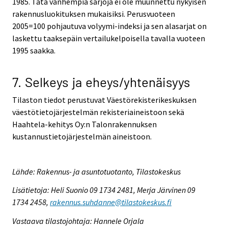
1985. Tätä vanhempia sarjoja ei ole muunnettu nykyisen
rakennusluokituksen mukaisiksi. Perusvuoteen
2005=100 pohjautuva volyymi-indeksi ja sen alasarjat on
laskettu taaksepäin vertailukelpoisella tavalla vuoteen
1995 saakka.
7. Selkeys ja eheys/yhtenäisyys
Tilaston tiedot perustuvat Väestörekisterikeskuksen
väestötietojärjestelmän rekisteriaineistoon sekä
Haahtela-kehitys Oy:n Talonrakennuksen
kustannustietojärjestelmän aineistoon.
Lähde: Rakennus- ja asuntotuotanto, Tilastokeskus
Lisätietoja: Heli Suonio 09 1734 2481, Merja Järvinen 09
1734 2458,
rakennus.suhdanne@tilastokeskus.fi
Vastaava tilastojohtaja: Hannele Orjala