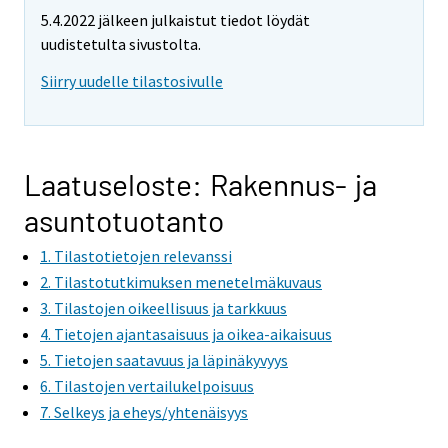
5.4.2022 jälkeen julkaistut tiedot löydät
uudistetulta sivustolta.
Siirry uudelle tilastosivulle
Laatuseloste: Rakennus- ja
asuntotuotanto
1. Tilastotietojen relevanssi
2. Tilastotutkimuksen menetelmäkuvaus
3. Tilastojen oikeellisuus ja tarkkuus
4. Tietojen ajantasaisuus ja oikea-aikaisuus
5. Tietojen saatavuus ja läpinäkyvyys
6. Tilastojen vertailukelpoisuus
7. Selkeys ja eheys/yhtenäisyys