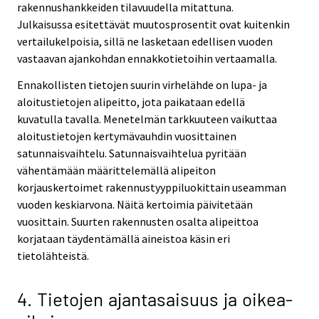
rakennushankkeiden tilavuudella mitattuna.
Julkaisussa esitettävät muutosprosentit ovat kuitenkin
vertailukelpoisia, sillä ne lasketaan edellisen vuoden
vastaavan ajankohdan ennakkotietoihin vertaamalla.
Ennakollisten tietojen suurin virhelähde on lupa- ja
aloitustietojen alipeitto, jota paikataan edellä
kuvatulla tavalla. Menetelmän tarkkuuteen vaikuttaa
aloitustietojen kertymävauhdin vuosittainen
satunnaisvaihtelu. Satunnaisvaihtelua pyritään
vähentämään määrittelemällä alipeiton
korjauskertoimet rakennustyyppiluokittain useamman
vuoden keskiarvona. Näitä kertoimia päivitetään
vuosittain. Suurten rakennusten osalta alipeittoa
korjataan täydentämällä aineistoa käsin eri
tietolähteistä.
4. Tietojen ajantasaisuus ja oikea-