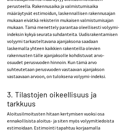
perusteella. Rakennusaika ja valmistumisaika
määräytyvät estimoidun, laskennallisen rakennusajan
mukaan eivätkä rekisterin mukaisen valmistumisajan
mukaan. Tämä menettely parantaa oleellisesti volyymi-
indeksin kykyä seurata suhdanteita. Uudisrakentamisen
volyymi tarkasteltavana ajanjaksona saadaan
laskemalla yhteen kaikkien rakenteilla olevien
rakennusten tälle ajanjaksolle kohdistuvat arvo-
osuudet perusvuoden hinnoin. Kun tämä arvo
suhteutetaan perusvuoden vastaavan ajanjakson
vastaavaan arvoon, on tuloksena volyymi-indeksi.
3. Tilastojen oikeellisuus ja
tarkkuus
Aloitusilmoitusten hitaan kertymisen vuoksi osa
ennakollisista aloitus- ja siten myös volyymitiedoista
estimoidaan. Estimointi tapahtuu korjaamalla