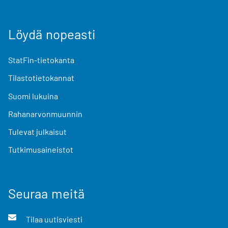
Löydä nopeasti
StatFin-tietokanta
Tilastotietokannat
Suomi lukuina
Rahanarvonmuunnin
Tulevat julkaisut
Tutkimusaineistot
Seuraa meitä
Tilaa uutisviesti