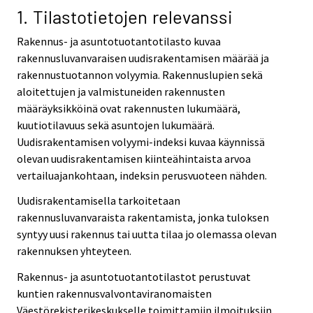
1. Tilastotietojen relevanssi
Rakennus- ja asuntotuotantotilasto kuvaa
rakennusluvanvaraisen uudisrakentamisen määrää ja
rakennustuotannon volyymia. Rakennuslupien sekä
aloitettujen ja valmistuneiden rakennusten
määräyksikköinä ovat rakennusten lukumäärä,
kuutiotilavuus sekä asuntojen lukumäärä.
Uudisrakentamisen volyymi-indeksi kuvaa käynnissä
olevan uudisrakentamisen kiinteähintaista arvoa
vertailuajankohtaan, indeksin perusvuoteen nähden.
Uudisrakentamisella tarkoitetaan
rakennusluvanvaraista rakentamista, jonka tuloksen
syntyy uusi rakennus tai uutta tilaa jo olemassa olevan
rakennuksen yhteyteen.
Rakennus- ja asuntotuotantotilastot perustuvat
kuntien rakennusvalvontaviranomaisten
Väestörekisterikeskukselle toimittamiin ilmoituksiin