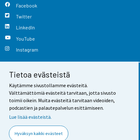
Facebook
Twitter
LinkedIn
YouTube
Instagram
Tietoa evästeistä
Yhteystiedot
Käytämme sivustollamme evästeitä.
Palaute
Välttämättömiä evästeitä tarvitaan, jotta sivusto
toimii oikein. Muita evästeitä tarvitaan videoiden,
Käyttöehdot
podcastien ja palautepalvelun esittämiseen.
Tietosuoja
Lue lisää evästeistä.
Saavutettavuus
Hyväksyn kaikki evästeet
Tietoa sivustosta