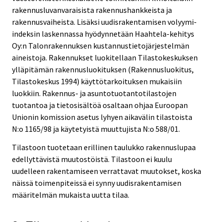
rakennusluvanvaraisista rakennushankkeista ja
rakennusvaiheista. Lisäksi uudisrakentamisen volyymi-
indeksin laskennassa hyödynnetään Haahtela-kehitys
Oy:n Talonrakennuksen kustannustietojärjestelmän
aineistoja. Rakennukset luokitellaan Tilastokeskuksen
ylläpitämän rakennusluokituksen (Rakennusluokitus,
Tilastokeskus 1994) käyttötarkoituksen mukaisiin
luokkiin. Rakennus- ja asuntotuotantotilastojen
tuotantoa ja tietosisältöä osaltaan ohjaa Euroopan
Unionin komission asetus lyhyen aikavälin tilastoista
N:o 1165/98 ja käytetyistä muuttujista N:o 588/01.
Tilastoon tuotetaan erillinen taulukko rakennuslupaa
edellyttävistä muutostöistä. Tilastoon ei kuulu
uudelleen rakentamiseen verrattavat muutokset, koska
näissä toimenpiteissä ei synny uudisrakentamisen
määritelmän mukaista uutta tilaa.