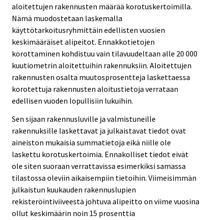
aloitettujen rakennusten määrää korotuskertoimilla.
Nämä muodostetaan laskemalla
käyttötarkoitusryhmittäin edellisten vuosien
keskimääräiset alipeitot. Ennakkotietojen
korottaminen kohdistuu vain tilavuudeltaan alle 20 000
kuutiometrin aloitettuihin rakennuksiin. Aloitettujen
rakennusten osalta muutosprosentteja laskettaessa
korotettuja rakennusten aloitustietoja verrataan
edellisen vuoden lopullisiin lukuihin.
Sen sijaan rakennusluville ja valmistuneille
rakennuksille laskettavat ja julkaistavat tiedot ovat
aineiston mukaisia summatietoja eikä niille ole
laskettu korotuskertoimia. Ennakolliset tiedot eivät
ole siten suoraan verrattavissa esimerkiksi samassa
tilastossa oleviin aikaisempiin tietoihin. Viimeisimmän
julkaistun kuukauden rakennuslupien
rekisteröintiviiveestä johtuva alipeitto on viime vuosina
ollut keskimäärin noin 15 prosenttia