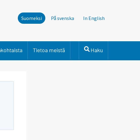
Suomeksi
På svenska
In English
nkohtaista
Tietoa meistä
Haku