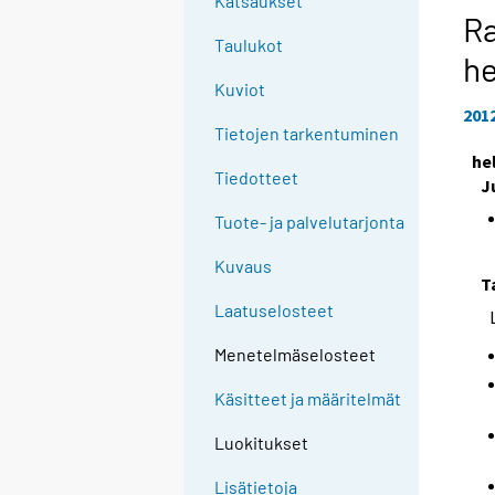
Katsaukset
Ra
Taulukot
h
Kuviot
201
Tietojen tarkentuminen
he
Tiedotteet
J
Tuote- ja palvelutarjonta
Kuvaus
T
Laatuselosteet
Menetelmäselosteet
Käsitteet ja määritelmät
Luokitukset
Lisätietoja