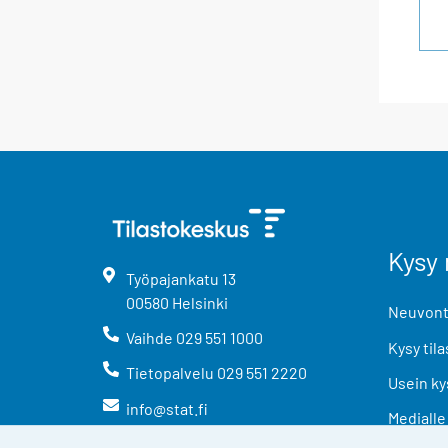
Kysy 
Työpajankatu
13
00580
Helsinki
Neuvonta
Vaihde
029 551 1000
Kysy tila
Tietopalvelu
029 551 2220
Usein ky
info@stat.fi
Medialle