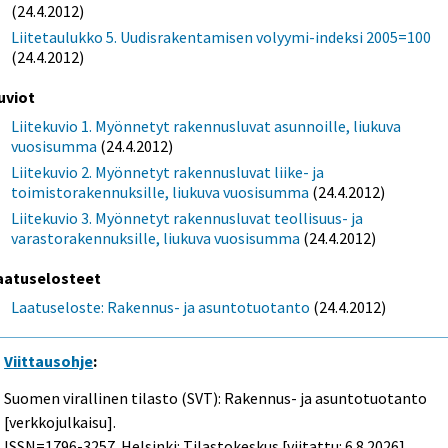
(24.4.2012)
Liitetaulukko 5. Uudisrakentamisen volyymi-indeksi 2005=100
(24.4.2012)
uviot
Liitekuvio 1. Myönnetyt rakennusluvat asunnoille, liukuva
vuosisumma
(24.4.2012)
Liitekuvio 2. Myönnetyt rakennusluvat liike- ja
toimistorakennuksille, liukuva vuosisumma
(24.4.2012)
Liitekuvio 3. Myönnetyt rakennusluvat teollisuus- ja
varastorakennuksille, liukuva vuosisumma
(24.4.2012)
aatuselosteet
Laatuseloste: Rakennus- ja asuntotuotanto
(24.4.2012)
Viittausohje
:
Suomen virallinen tilasto (SVT): Rakennus- ja asuntotuotanto
[verkkojulkaisu].
ISSN=1796-3257. Helsinki: Tilastokeskus [viitattu: 6.8.2026].