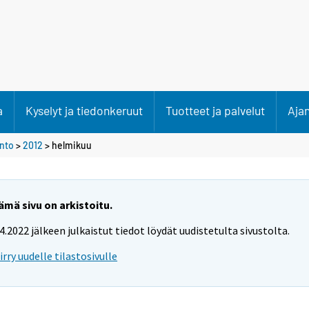
a
Kyselyt ja tiedonkeruut
Tuotteet ja palvelut
Aja
anto
>
2012
>
helmikuu
ämä sivu on arkistoitu.
.4.2022 jälkeen julkaistut tiedot löydät uudistetulta sivustolta.
iirry uudelle tilastosivulle