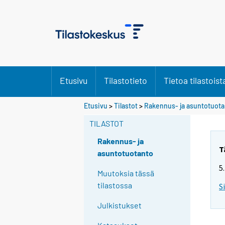
Etusivu
Tilastotieto
Tietoa tilastoist
Etusivu
>
Tilastot
>
Rakennus- ja asuntotuot
TILASTOT
Rakennus- ja
T
asuntotuotanto
5
Muutoksia tässä
tilastossa
S
Julkistukset