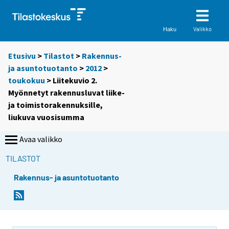
Valikko
Haku
Etusivu
>
Tilastot
>
Rakennus-
ja asuntotuotanto
>
2012
>
toukokuu
> Liitekuvio 2.
Myönnetyt rakennusluvat liike-
ja toimistorakennuksille,
liukuva vuosisumma
Avaa valikko
TILASTOT
Rakennus- ja asuntotuotanto