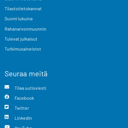
Tilastotietokannat
Suomi lukuina
Rahanarvonmuunnin
Tulevat julkaisut
Tutkimusaineistot
Seuraa meitä
Tilaa uutisviesti
Facebook
Twitter
LinkedIn
YouTube