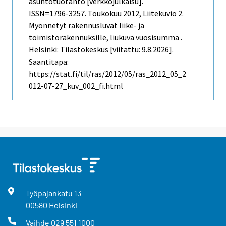
asuntotuotanto [verkkojulkaisu].
ISSN=1796-3257.
Toukokuu
2012, Liitekuvio 2.
Myönnetyt rakennusluvat liike- ja
toimistorakennuksille, liukuva vuosisumma .
Helsinki: Tilastokeskus [viitattu: 9.8.2026].
Saantitapa:
https://stat.fi/til/ras/2012/05/ras_2012_05_2
012-07-27_kuv_002_fi.html
Työpajankatu
13
00580
Helsinki
Vaihde
029 551 1000