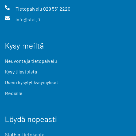
Tietopalvelu
029 551 2220
info@stat.fi
Kysy meiltä
Neuvonta ja tietopalvelu
Kysy tilastoista
Usein kysytyt kysymykset
Medialle
Löydä nopeasti
StatFin-tietokanta