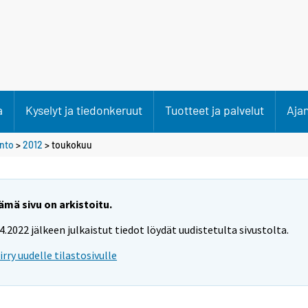
a
Kyselyt ja tiedonkeruut
Tuotteet ja palvelut
Aja
anto
>
2012
>
toukokuu
ämä sivu on arkistoitu.
.4.2022 jälkeen julkaistut tiedot löydät uudistetulta sivustolta.
iirry uudelle tilastosivulle