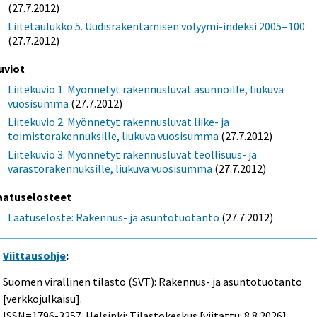
(27.7.2012)
Liitetaulukko 5. Uudisrakentamisen volyymi-indeksi 2005=100
(27.7.2012)
uviot
Liitekuvio 1. Myönnetyt rakennusluvat asunnoille, liukuva
vuosisumma
(27.7.2012)
Liitekuvio 2. Myönnetyt rakennusluvat liike- ja
toimistorakennuksille, liukuva vuosisumma
(27.7.2012)
Liitekuvio 3. Myönnetyt rakennusluvat teollisuus- ja
varastorakennuksille, liukuva vuosisumma
(27.7.2012)
aatuselosteet
Laatuseloste: Rakennus- ja asuntotuotanto
(27.7.2012)
Viittausohje
:
Suomen virallinen tilasto (SVT): Rakennus- ja asuntotuotanto
[verkkojulkaisu].
ISSN=1796-3257. Helsinki: Tilastokeskus [viitattu: 8.8.2026].