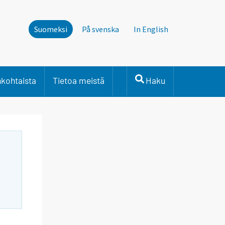
Suomeksi
På svenska
In English
nkohtaista
Tietoa meistä
Haku