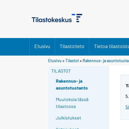
Etusivu
Tilastotieto
Tietoa tilastoist
Etusivu
>
Tilastot
>
Rakennus- ja asuntotuot
TILASTOT
Rakennus- ja
T
asuntotuotanto
5
Muutoksia tässä
tilastossa
S
Julkistukset