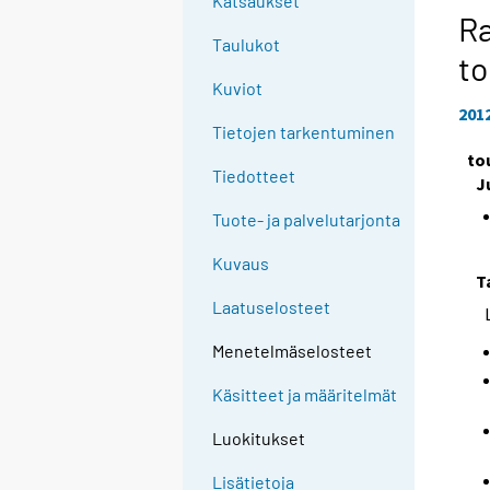
Katsaukset
Ra
Taulukot
t
Kuviot
201
Tietojen tarkentuminen
to
Tiedotteet
J
Tuote- ja palvelutarjonta
Kuvaus
T
Laatuselosteet
Menetelmäselosteet
Käsitteet ja määritelmät
Luokitukset
Lisätietoja