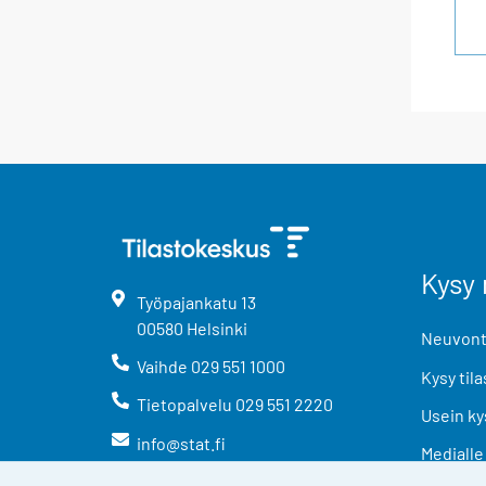
Kysy 
Työpajankatu
13
00580
Helsinki
Neuvonta
Vaihde
029 551 1000
Kysy tila
Tietopalvelu
029 551 2220
Usein ky
info@stat.fi
Medialle