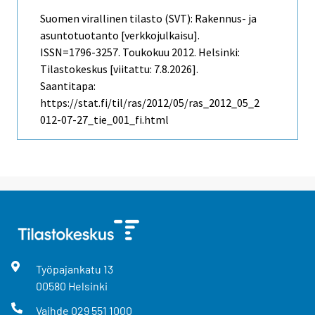
Suomen virallinen tilasto (SVT): Rakennus- ja
asuntotuotanto [verkkojulkaisu].
ISSN=1796-3257.
Toukokuu
2012. Helsinki:
Tilastokeskus [viitattu: 7.8.2026].
Saantitapa:
https://stat.fi/til/ras/2012/05/ras_2012_05_2
012-07-27_tie_001_fi.html
Työpajankatu
13
00580
Helsinki
Vaihde
029 551 1000