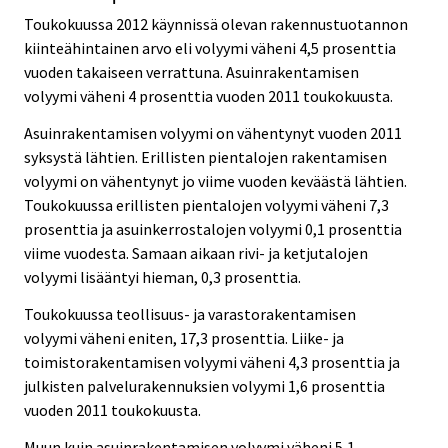
Toukokuussa 2012 käynnissä olevan rakennustuotannon
kiinteähintainen arvo eli volyymi väheni 4,5 prosenttia
vuoden takaiseen verrattuna. Asuinrakentamisen
volyymi väheni 4 prosenttia vuoden 2011 toukokuusta.
Asuinrakentamisen volyymi on vähentynyt vuoden 2011
syksystä lähtien. Erillisten pientalojen rakentamisen
volyymi on vähentynyt jo viime vuoden keväästä lähtien.
Toukokuussa erillisten pientalojen volyymi väheni 7,3
prosenttia ja asuinkerrostalojen volyymi 0,1 prosenttia
viime vuodesta. Samaan aikaan rivi- ja ketjutalojen
volyymi lisääntyi hieman, 0,3 prosenttia.
Toukokuussa teollisuus- ja varastorakentamisen
volyymi väheni eniten, 17,3 prosenttia. Liike- ja
toimistorakentamisen volyymi väheni 4,3 prosenttia ja
julkisten palvelurakennuksien volyymi 1,6 prosenttia
vuoden 2011 toukokuusta.
Muun kuin asuinrakentamisen volyymi väheni 5,1