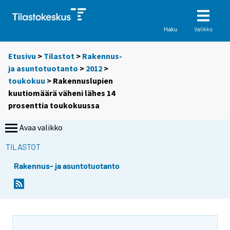
Valikko
Haku
Etusivu
>
Tilastot
>
Rakennus-
ja asuntotuotanto
>
2012
>
toukokuu
> Rakennuslupien
kuutiomäärä väheni lähes 14
prosenttia toukokuussa
Avaa valikko
TILASTOT
Rakennus- ja asuntotuotanto
Y
Y
o
o
u
u
a
a
r
r