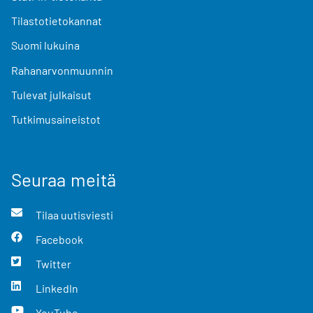
Tilastotietokannat
Suomi lukuina
Rahanarvonmuunnin
Tulevat julkaisut
Tutkimusaineistot
Seuraa meitä
Tilaa uutisviesti
Facebook
Twitter
LinkedIn
YouTube