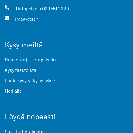
Tietopalvelu
029 551 2220
info@stat.fi
Kysy meiltä
Neuvonta ja tietopalvelu
Kysy tilastoista
Usein kysytyt kysymykset
Medialle
Löydä nopeasti
StatFin-tietokanta