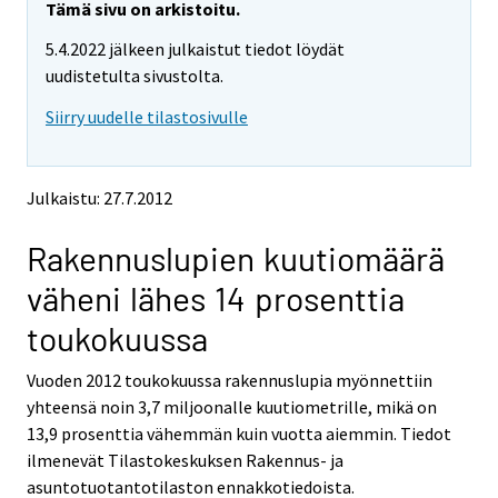
e
e
Tämä sivu on arkistoitu.
m
m
5.4.2022 jälkeen julkaistut tiedot löydät
o
o
v
v
uudistetulta sivustolta.
i
i
Siirry uudelle tilastosivulle
n
n
g
g
t
t
o
o
Julkaistu: 27.7.2012
a
a
n
n
Rakennuslupien kuutiomäärä
o
o
t
t
väheni lähes 14 prosenttia
h
h
e
e
toukokuussa
r
r
s
s
Vuoden 2012 toukokuussa rakennuslupia myönnettiin
e
e
yhteensä noin 3,7 miljoonalle kuutiometrille, mikä on
r
r
v
v
13,9 prosenttia vähemmän kuin vuotta aiemmin. Tiedot
i
i
ilmenevät Tilastokeskuksen Rakennus- ja
c
c
asuntotuotantotilaston ennakkotiedoista.
e
e