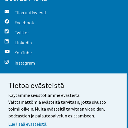
Tilaa uutisviesti
Facebook
Twitter
LinkedIn
YouTube
Instagram
Tietoa evästeistä
Yhteystiedot
Käytämme sivustollamme evästeitä.
Palaute
Välttämättömiä evästeitä tarvitaan, jotta sivusto
toimii oikein. Muita evästeitä tarvitaan videoiden,
Käyttöehdot
podcastien ja palautepalvelun esittämiseen.
Tietosuoja
Lue lisää evästeistä.