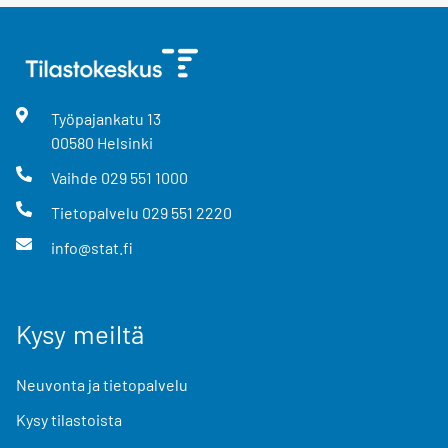
Työpajankatu
13
00580
Helsinki
Vaihde
029 551 1000
Tietopalvelu
029 551 2220
info@stat.fi
Kysy meiltä
Neuvonta ja tietopalvelu
Kysy tilastoista