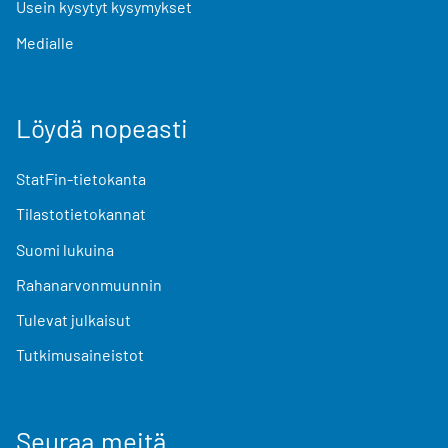
Usein kysytyt kysymykset
Medialle
Löydä nopeasti
StatFin-tietokanta
Tilastotietokannat
Suomi lukuina
Rahanarvonmuunnin
Tulevat julkaisut
Tutkimusaineistot
Seuraa meitä