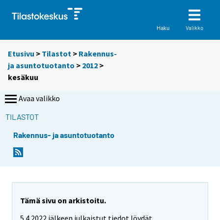
Valikko
Haku
Etusivu
>
Tilastot
>
Rakennus-
ja asuntotuotanto
>
2012
>
kesäkuu
Avaa valikko
TILASTOT
Rakennus- ja asuntotuotanto
Tämä sivu on arkistoitu.
5.4.2022 jälkeen julkaistut tiedot löydät