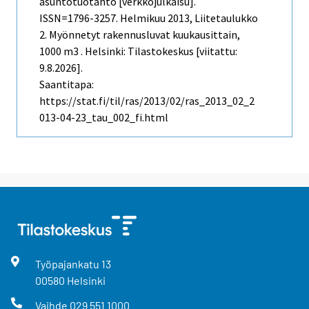
asuntotuotanto [verkkojulkaisu].
ISSN=1796-3257.
Helmikuu
2013, Liitetaulukko
2. Myönnetyt rakennusluvat kuukausittain,
1000 m3 . Helsinki: Tilastokeskus [viitattu:
9.8.2026].
Saantitapa:
https://stat.fi/til/ras/2013/02/ras_2013_02_2
013-04-23_tau_002_fi.html
Työpajankatu
13
00580
Helsinki
Vaihde
029 551 1000