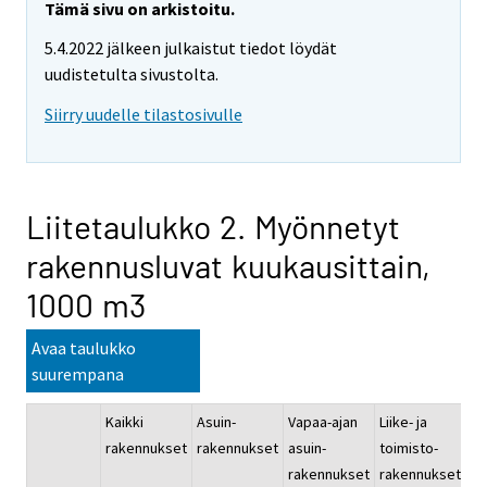
Tämä sivu on arkistoitu.
5.4.2022 jälkeen julkaistut tiedot löydät
uudistetulta sivustolta.
Siirry uudelle tilastosivulle
Liitetaulukko 2. Myönnetyt
rakennusluvat kuukausittain,
1000 m3
Avaa taulukko
suurempana
Kaikki
Asuin-
Vapaa-ajan
Liike- ja
Ju
rakennukset
rakennukset
asuin-
toimisto-
pa
rakennukset
rakennukset
ra