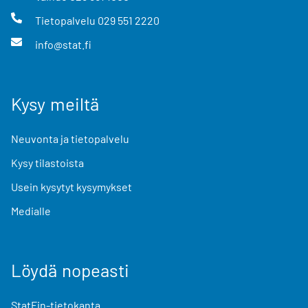
Tietopalvelu
029 551 2220
info@stat.fi
Kysy meiltä
Neuvonta ja tietopalvelu
Kysy tilastoista
Usein kysytyt kysymykset
Medialle
Löydä nopeasti
StatFin-tietokanta