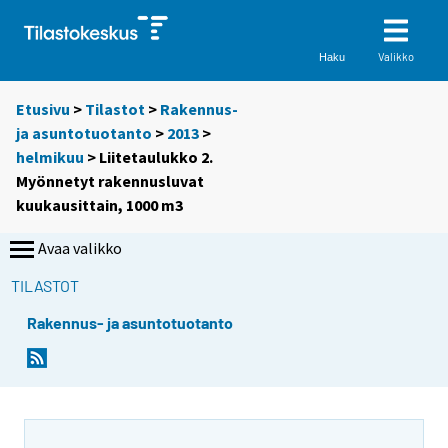
Valikko
Haku
Etusivu
>
Tilastot
>
Rakennus-
ja asuntotuotanto
>
2013
>
helmikuu
> Liitetaulukko 2.
Myönnetyt rakennusluvat
kuukausittain, 1000 m3
Avaa valikko
TILASTOT
Rakennus- ja asuntotuotanto