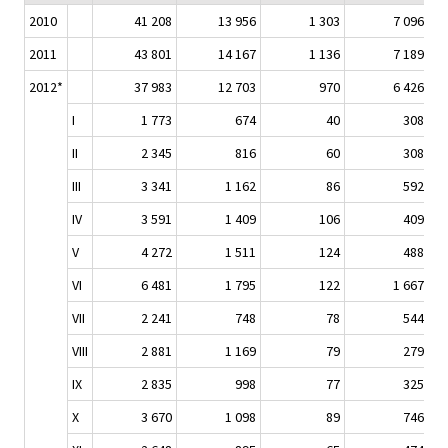
2010
41 208
13 956
1 303
7 096
2011
43 801
14 167
1 136
7 189
2012*
37 983
12 703
970
6 426
I
1 773
674
40
308
II
2 345
816
60
308
III
3 341
1 162
86
592
IV
3 591
1 409
106
409
V
4 272
1 511
124
488
VI
6 481
1 795
122
1 667
VII
2 241
748
78
544
VIII
2 881
1 169
79
279
IX
2 835
998
77
325
X
3 670
1 098
89
746