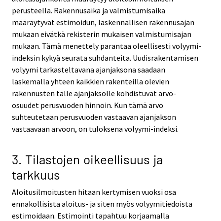
perusteella. Rakennusaika ja valmistumisaika
määräytyvät estimoidun, laskennallisen rakennusajan
mukaan eivätkä rekisterin mukaisen valmistumisajan
mukaan. Tämä menettely parantaa oleellisesti volyymi-
indeksin kykyä seurata suhdanteita. Uudisrakentamisen
volyymi tarkasteltavana ajanjaksona saadaan
laskemalla yhteen kaikkien rakenteilla olevien
rakennusten tälle ajanjaksolle kohdistuvat arvo-
osuudet perusvuoden hinnoin. Kun tämä arvo
suhteutetaan perusvuoden vastaavan ajanjakson
vastaavaan arvoon, on tuloksena volyymi-indeksi.
3. Tilastojen oikeellisuus ja
tarkkuus
Aloitusilmoitusten hitaan kertymisen vuoksi osa
ennakollisista aloitus- ja siten myös volyymitiedoista
estimoidaan. Estimointi tapahtuu korjaamalla