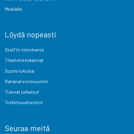
Medialle
Löydä nopeasti
StatFin-tietokanta
Tilastotietokannat
Suomi lukuina
Rahanarvonmuunnin
Tulevat julkaisut
Tutkimusaineistot
Seuraa meitä