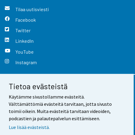
Tilaa uutisviesti
Facebook
Twitter
LinkedIn
YouTube
Instagram
Tietoa evästeistä
Yhteystiedot
Käytämme sivustollamme evästeitä.
Palaute
Välttämättömiä evästeitä tarvitaan, jotta sivusto
toimii oikein. Muita evästeitä tarvitaan videoiden,
Käyttöehdot
podcastien ja palautepalvelun esittämiseen.
Tietosuoja
Lue lisää evästeistä.