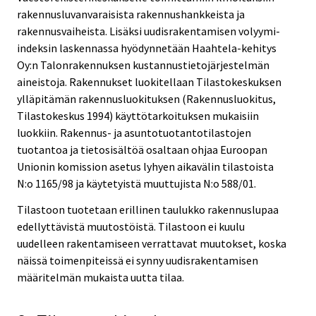
rakennusluvanvaraisista rakennushankkeista ja
rakennusvaiheista. Lisäksi uudisrakentamisen volyymi-
indeksin laskennassa hyödynnetään Haahtela-kehitys
Oy:n Talonrakennuksen kustannustietojärjestelmän
aineistoja. Rakennukset luokitellaan Tilastokeskuksen
ylläpitämän rakennusluokituksen (Rakennusluokitus,
Tilastokeskus 1994) käyttötarkoituksen mukaisiin
luokkiin. Rakennus- ja asuntotuotantotilastojen
tuotantoa ja tietosisältöä osaltaan ohjaa Euroopan
Unionin komission asetus lyhyen aikavälin tilastoista
N:o 1165/98 ja käytetyistä muuttujista N:o 588/01.
Tilastoon tuotetaan erillinen taulukko rakennuslupaa
edellyttävistä muutostöistä. Tilastoon ei kuulu
uudelleen rakentamiseen verrattavat muutokset, koska
näissä toimenpiteissä ei synny uudisrakentamisen
määritelmän mukaista uutta tilaa.