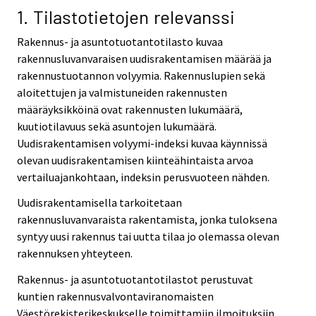
1. Tilastotietojen relevanssi
Rakennus- ja asuntotuotantotilasto kuvaa
rakennusluvanvaraisen uudisrakentamisen määrää ja
rakennustuotannon volyymia. Rakennuslupien sekä
aloitettujen ja valmistuneiden rakennusten
määräyksikköinä ovat rakennusten lukumäärä,
kuutiotilavuus sekä asuntojen lukumäärä.
Uudisrakentamisen volyymi-indeksi kuvaa käynnissä
olevan uudisrakentamisen kiinteähintaista arvoa
vertailuajankohtaan, indeksin perusvuoteen nähden.
Uudisrakentamisella tarkoitetaan
rakennusluvanvaraista rakentamista, jonka tuloksena
syntyy uusi rakennus tai uutta tilaa jo olemassa olevan
rakennuksen yhteyteen.
Rakennus- ja asuntotuotantotilastot perustuvat
kuntien rakennusvalvontaviranomaisten
Väestörekisterikeskukselle toimittamiin ilmoituksiin