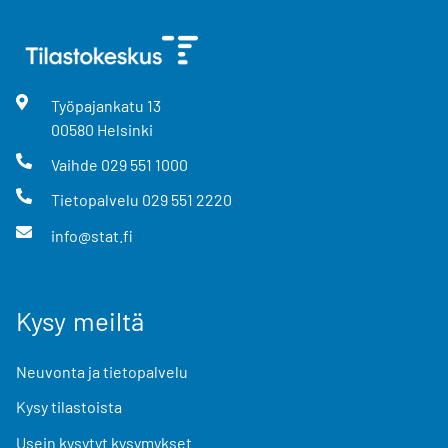
Työpajankatu
13
00580
Helsinki
Vaihde
029 551 1000
Tietopalvelu
029 551 2220
info@stat.fi
Kysy meiltä
Neuvonta ja tietopalvelu
Kysy tilastoista
Usein kysytyt kysymykset