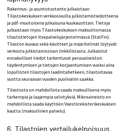
Rakennus- ja asuntotuotanto julkaistaan
Tilastokeskuksen verkkosivuilla julkistamistiedotteena
ja pdf-muotoisena julkaisuna kuukausittain. Tietoja
julkaistaan myös Tilastokeskuksen maksuttomassa
tilastotietojen itsepalvelujärjestelmässä (StatFin).
Tilaston kuvaus sekä käsitteet ja määritelmät löytyvät
verkosta julkistamissivun linkkilistasta. Julkaistut
ennakolliset tiedot tarkentuvat perusaineiston
täydentymisen ja tietojen korjaantumisen vuoksi aina
lopullisten tilastojen laadintahetkeen, tilastoitavaa
vuotta seuraavan vuoden puoliväliin saakka.
Tilastosta on mahdollista saada maksullisena myös
tarkempia ja laajempia selvityksiä. Mikroaineisto on
mahdollista saada käyttöön Väestörekisterikeskuksen
kautta (maksullinen palvelu).
6. Tilastojen vertailukelpoisuus