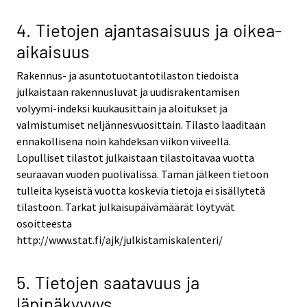
4. Tietojen ajantasaisuus ja oikea-
aikaisuus
Rakennus- ja asuntotuotantotilaston tiedoista
julkaistaan rakennusluvat ja uudisrakentamisen
volyymi-indeksi kuukausittain ja aloitukset ja
valmistumiset neljännesvuosittain. Tilasto laaditaan
ennakollisena noin kahdeksan viikon viiveellä.
Lopulliset tilastot julkaistaan tilastoitavaa vuotta
seuraavan vuoden puolivälissä. Tämän jälkeen tietoon
tulleita kyseistä vuotta koskevia tietoja ei sisällytetä
tilastoon. Tarkat julkaisupäivämäärät löytyvät
osoitteesta
http://www.stat.fi/ajk/julkistamiskalenteri/
5. Tietojen saatavuus ja
läpinäkyvyys