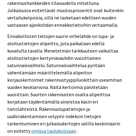
rakennushankkeiden tilavuudella mitattuna.
Julkaisussa esitettävät muutosprosentit ovat kuitenkin
vertailukelpoisia, sillä ne lasketaan edellisen vuoden
vastaavan ajankohdan ennakkotietoihin vertaamalla.
Ennakollisten tietojen suurin virhelähde on lupa- ja
aloitustietojen alipeitto, jota paikataan edellä
kuvatulla tavalla. Menetelmän tarkkuuteen vaikuttaa
aloitustietojen kertymävauhdin vuosittainen
satunnaisvaihtelu. Satunnaisvaihtelua pyritään
vähentämään määrittelemällä alipeiton
korjauskertoimet rakennustyyppiluokittain useamman
vuoden keskiarvona. Näitä kertoimia päivitetään
vuosittain. Suurten rakennusten osalta alipeittoa
korjataan täydentämällä aineistoa käsin eri
tietolähteistä. Rakennuslupatietojen ja
uudisrakentamisen volyymi-indeksin tietojen
tarkentuminen eri julkaisukertojen välillä keskimäärin
on esitetty
omissa taulukoissaan
.