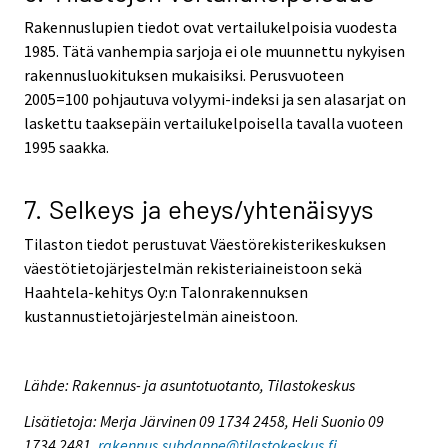
Rakennuslupien tiedot ovat vertailukelpoisia vuodesta
1985. Tätä vanhempia sarjoja ei ole muunnettu nykyisen
rakennusluokituksen mukaisiksi. Perusvuoteen
2005=100 pohjautuva volyymi-indeksi ja sen alasarjat on
laskettu taaksepäin vertailukelpoisella tavalla vuoteen
1995 saakka.
7. Selkeys ja eheys/yhtenäisyys
Tilaston tiedot perustuvat Väestörekisterikeskuksen
väestötietojärjestelmän rekisteriaineistoon sekä
Haahtela-kehitys Oy:n Talonrakennuksen
kustannustietojärjestelmän aineistoon.
Lähde: Rakennus- ja asuntotuotanto, Tilastokeskus
Lisätietoja: Merja Järvinen 09 1734 2458, Heli Suonio 09
1734 2481,
rakennus.suhdanne@tilastokeskus.fi