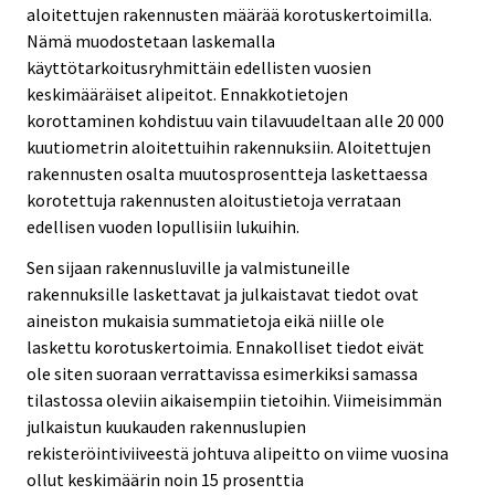
aloitettujen rakennusten määrää korotuskertoimilla.
Nämä muodostetaan laskemalla
käyttötarkoitusryhmittäin edellisten vuosien
keskimääräiset alipeitot. Ennakkotietojen
korottaminen kohdistuu vain tilavuudeltaan alle 20 000
kuutiometrin aloitettuihin rakennuksiin. Aloitettujen
rakennusten osalta muutosprosentteja laskettaessa
korotettuja rakennusten aloitustietoja verrataan
edellisen vuoden lopullisiin lukuihin.
Sen sijaan rakennusluville ja valmistuneille
rakennuksille laskettavat ja julkaistavat tiedot ovat
aineiston mukaisia summatietoja eikä niille ole
laskettu korotuskertoimia. Ennakolliset tiedot eivät
ole siten suoraan verrattavissa esimerkiksi samassa
tilastossa oleviin aikaisempiin tietoihin. Viimeisimmän
julkaistun kuukauden rakennuslupien
rekisteröintiviiveestä johtuva alipeitto on viime vuosina
ollut keskimäärin noin 15 prosenttia