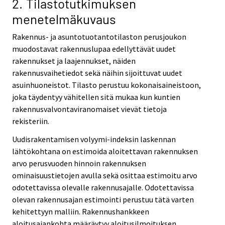
2. Tilastotutkimuksen
menetelmäkuvaus
Rakennus- ja asuntotuotantotilaston perusjoukon
muodostavat rakennuslupaa edellyttävät uudet
rakennukset ja laajennukset, näiden
rakennusvaihetiedot sekä näihin sijoittuvat uudet
asuinhuoneistot. Tilasto perustuu kokonaisaineistoon,
joka täydentyy vähitellen sitä mukaa kun kuntien
rakennusvalvontaviranomaiset vievät tietoja
rekisteriin.
Uudisrakentamisen volyymi-indeksin laskennan
lähtökohtana on estimoida aloitettavan rakennuksen
arvo perusvuoden hinnoin rakennuksen
ominaisuustietojen avulla sekä osittaa estimoitu arvo
odotettavissa olevalle rakennusajalle. Odotettavissa
olevan rakennusajan estimointi perustuu tätä varten
kehitettyyn malliin. Rakennushankkeen
aloitusajankohta määräytyy aloitusilmoituksen