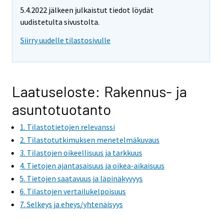
5.4.2022 jälkeen julkaistut tiedot löydät
uudistetulta sivustolta.
Siirry uudelle tilastosivulle
Laatuseloste: Rakennus- ja
asuntotuotanto
1. Tilastotietojen relevanssi
2. Tilastotutkimuksen menetelmäkuvaus
3. Tilastojen oikeellisuus ja tarkkuus
4. Tietojen ajantasaisuus ja oikea-aikaisuus
5. Tietojen saatavuus ja läpinäkyvyys
6. Tilastojen vertailukelpoisuus
7. Selkeys ja eheys/yhtenäisyys