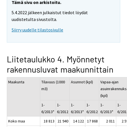
Tämä sivu on arkistoitu.
5.4.2022 jälkeen julkaistut tiedot löydät
uudistetulta sivustolta.
Siirry uudelle tilastosivulle
Liitetaulukko 4. Myönnetyt
rakennusluvat maakunnittain
Maakunta
Tilavuus (1000
Asunnot (kpl)
Vapaa-ajan
m3)
asuinrakennuks
(kpl)
1-
1-
1-
1-
1-
1-
6/2013*
6/2012
6/2013*
6/2012
6/2013*
6/201
Koko maa
18 813
21 940
14 122
17 868
2 011
2 5