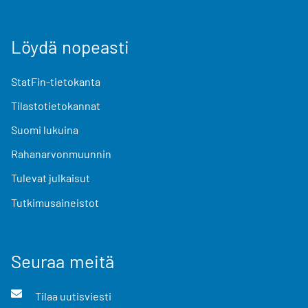
Löydä nopeasti
StatFin-tietokanta
Tilastotietokannat
Suomi lukuina
Rahanarvonmuunnin
Tulevat julkaisut
Tutkimusaineistot
Seuraa meitä
Tilaa uutisviesti