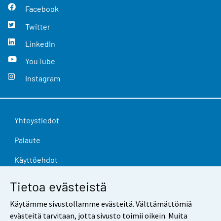
Facebook
Twitter
LinkedIn
YouTube
Instagram
Yhteystiedot
Palaute
Käyttöehdot
Tietosuoja
Tietoa evästeistä
Saavutettavuus
Käytämme sivustollamme evästeitä. Välttämättömiä
evästeitä tarvitaan, jotta sivusto toimii oikein. Muita
Tietoa sivustosta