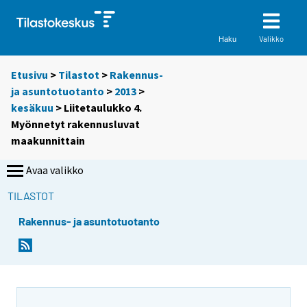
Valikko
Haku
Etusivu
>
Tilastot
>
Rakennus-
ja asuntotuotanto
>
2013
>
kesäkuu
> Liitetaulukko 4.
Myönnetyt rakennusluvat
maakunnittain
Avaa valikko
TILASTOT
Rakennus- ja asuntotuotanto