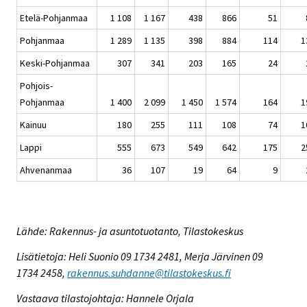
Etelä-Pohjanmaa
1 108
1 167
438
866
51
Pohjanmaa
1 289
1 135
398
884
114
1
Keski-Pohjanmaa
307
341
203
165
24
Pohjois-
Pohjanmaa
1 400
2 099
1 450
1 574
164
1
Kainuu
180
255
111
108
74
1
Lappi
555
673
549
642
175
2
Ahvenanmaa
36
107
19
64
9
Lähde: Rakennus- ja asuntotuotanto, Tilastokeskus
Lisätietoja: Heli Suonio 09 1734 2481, Merja Järvinen 09
1734 2458,
rakennus.suhdanne@tilastokeskus.fi
Vastaava tilastojohtaja: Hannele Orjala