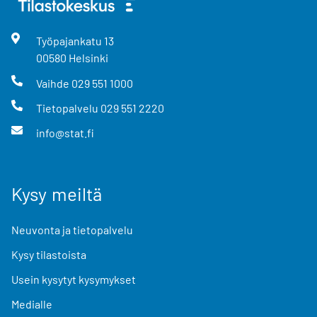
Työpajankatu
13
00580
Helsinki
Vaihde
029 551 1000
Tietopalvelu
029 551 2220
info@stat.fi
Kysy meiltä
Neuvonta ja tietopalvelu
Kysy tilastoista
Usein kysytyt kysymykset
Medialle