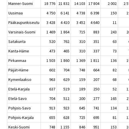
Manner-Suomi
18 776
21 832
14 103
17 804
2 002
2 5
Uusimaa
4 750
6 141
4 738
6 398
150
1
Pääkaupunkiseutu
3 428
4 410
3 452
4 640
11
Varsinais-Suomi
1 469
1 864
715
883
243
2
Satakunta
520
762
310
351
63
Kanta-Häme
473
465
310
337
73
Pirkanmaa
1 503
1 860
1 369
1 811
136
1
Päijät-Häme
602
704
748
664
82
Kymenlaakso
963
629
159
207
68
Etelä-Karjala
637
519
189
250
52
1
Etelä-Savo
704
512
200
277
165
2
Pohjois-Savo
913
923
645
741
134
1
Pohjois-Karjala
655
628
725
695
81
1
Keski-Suomi
748
1 155
846
951
153
1