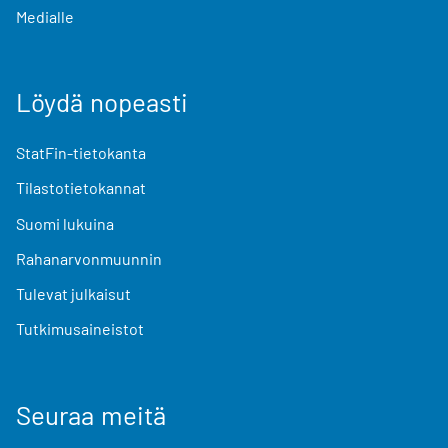
Medialle
Löydä nopeasti
StatFin-tietokanta
Tilastotietokannat
Suomi lukuina
Rahanarvonmuunnin
Tulevat julkaisut
Tutkimusaineistot
Seuraa meitä