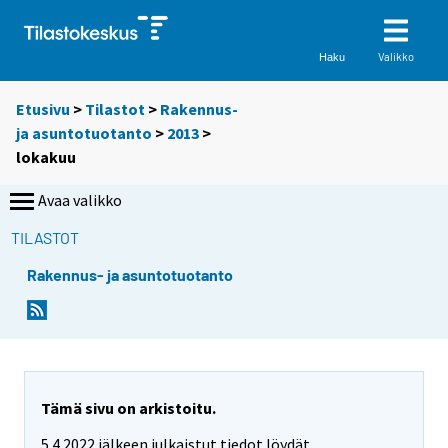
Valikko
Haku
Etusivu
>
Tilastot
>
Rakennus-
ja asuntotuotanto
>
2013
>
lokakuu
Avaa valikko
TILASTOT
Rakennus- ja asuntotuotanto
Tämä sivu on arkistoitu.
5.4.2022 jälkeen julkaistut tiedot löydät