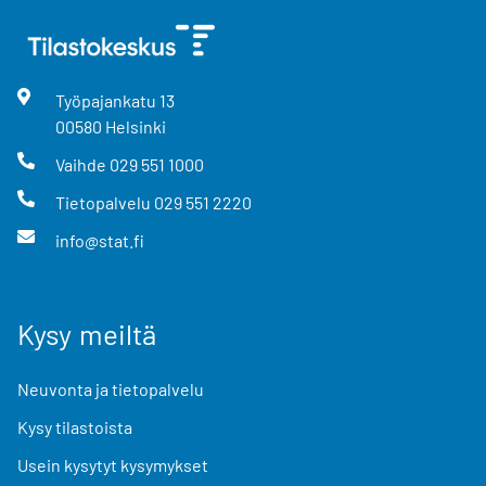
Työpajankatu
13
00580
Helsinki
Vaihde
029 551 1000
Tietopalvelu
029 551 2220
info@stat.fi
Kysy meiltä
Neuvonta ja tietopalvelu
Kysy tilastoista
Usein kysytyt kysymykset