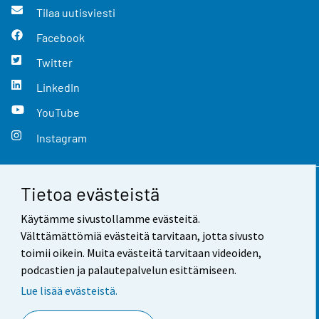
Tilaa uutisviesti
Facebook
Twitter
LinkedIn
YouTube
Instagram
Tietoa evästeistä
Yhteystiedot
Käytämme sivustollamme evästeitä.
Palaute
Välttämättömiä evästeitä tarvitaan, jotta sivusto
toimii oikein. Muita evästeitä tarvitaan videoiden,
Käyttöehdot
podcastien ja palautepalvelun esittämiseen.
Tietosuoja
Lue lisää evästeistä.
Saavutettavuus