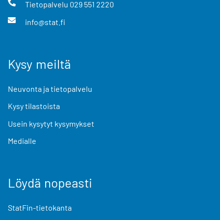
Tietopalvelu
029 551 2220
info@stat.fi
Kysy meiltä
Neuvonta ja tietopalvelu
Kysy tilastoista
Usein kysytyt kysymykset
Medialle
Löydä nopeasti
StatFin-tietokanta