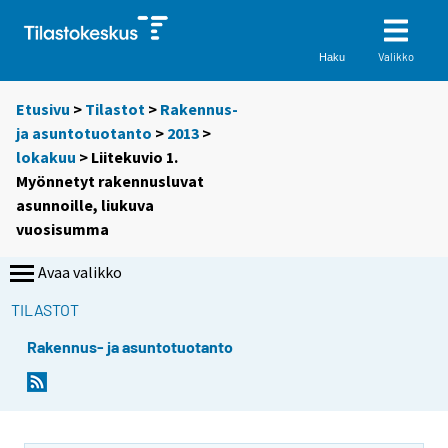
Valikko
Haku
Etusivu
>
Tilastot
>
Rakennus-
ja asuntotuotanto
>
2013
>
lokakuu
> Liitekuvio 1.
Myönnetyt rakennusluvat
asunnoille, liukuva
vuosisumma
Avaa valikko
TILASTOT
Rakennus- ja asuntotuotanto