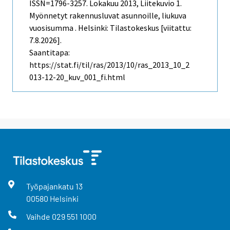
ISSN=1796-3257.
Lokakuu
2013, Liitekuvio 1.
Myönnetyt rakennusluvat asunnoille, liukuva
vuosisumma . Helsinki: Tilastokeskus [viitattu:
7.8.2026].
Saantitapa:
https://stat.fi/til/ras/2013/10/ras_2013_10_2
013-12-20_kuv_001_fi.html
Työpajankatu
13
00580
Helsinki
Vaihde
029 551 1000