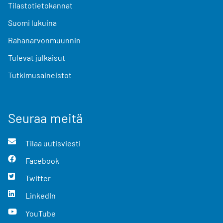
Tilastotietokannat
Suomi lukuina
Rahanarvonmuunnin
Tulevat julkaisut
Tutkimusaineistot
Seuraa meitä
Tilaa uutisviesti
Facebook
Twitter
LinkedIn
YouTube