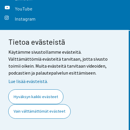
YouTube
Instagram
Tietoa evästeistä
Yhteystiedot
Käytämme sivustollamme evästeitä.
Palaute
Välttämättömiä evästeitä tarvitaan, jotta sivusto
toimii oikein. Muita evästeitä tarvitaan videoiden,
Käyttöehdot
podcastien ja palautepalvelun esittämiseen.
Tietosuoja
Lue lisää evästeistä.
Saavutettavuus
Hyväksyn kaikki evästeet
Tietoa sivustosta
Vain välttämättömät evästeet
Evästeasetukset