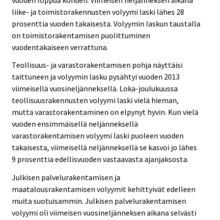
liike- ja toimistorakennusten volyymi laski lähes 28
prosenttia vuoden takaisesta. Volyymin laskun taustalla
on toimistorakentamisen puolittuminen
vuodentakaiseen verrattuna.
Teollisuus- ja varastorakentamisen pohja näyttäisi
taittuneen ja volyymin lasku pysähtyi vuoden 2013
viimeisellä vuosineljänneksellä. Loka-joulukuussa
teollisuusrakennusten volyymi laski vielä hieman,
mutta varastorakentaminen on elpynyt hyvin. Kun vielä
vuoden ensimmäisellä neljänneksellä
varastorakentamisen volyymi laski puoleen vuoden
takaisesta, viimeisellä neljänneksellä se kasvoi jo lähes
9 prosenttia edellisvuoden vastaavasta ajanjaksosta.
Julkisen palvelurakentamisen ja
maatalousrakentamisen volyymit kehittyivät edelleen
muita suotuisammin. Julkisen palvelurakentamisen
volyymi oli viimeisen vuosineljänneksen aikana selvästi