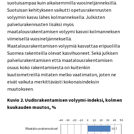
suotuisampaa kuin aikaisemmilla vuosineljänneksillä.
Suotuisan kehitykseen vaikutti opetusrakennusten
volyymin kasvu lähes kolmanneksella. Julkisten
palvelurakennusten lisäksi myös
maatalousrakentamisen volyymi kasvoi kolmanneksen
viimeisellä vuosineljänneksellä.
Maatalousrakentamisen volyymiä kasvattaa eripuolilla
Suomea rakenteilla olevat kasvihuoneet. Sekä julkisen
palvelurakentamisen että maatalousrakentamisen
osuus koko rakentamisesta on kuitenkin
kuutiometreillä mitaten melko vaatimaton, joten ne
eivät vaikuta merkittävästi kokonaisindeksin
muutokseen.
Kuvio 2. Uudisrakentamisen volyymi-indeksi, kolmen
kuukauden muutos, %