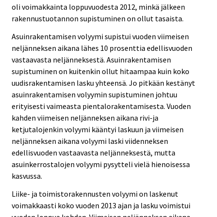
oli voimakkainta loppuvuodesta 2012, minkä jälkeen
rakennustuotannon supistuminen on ollut tasaista.
Asuinrakentamisen volyymi supistui vuoden viimeisen
neljänneksen aikana lähes 10 prosenttia edellisvuoden
vastaavasta neljänneksestä. Asuinrakentamisen
supistuminen on kuitenkin ollut hitaampaa kuin koko
uudisrakentamisen lasku yhteensä. Jo pitkään kestänyt
asuinrakentamisen volyymin supistuminen johtuu
erityisesti vaimeasta pientalorakentamisesta. Vuoden
kahden viimeisen neljänneksen aikana rivi-ja
ketjutalojenkin volyymi kääntyi laskuun ja viimeisen
neljänneksen aikana volyymi laski viidenneksen
edellisvuoden vastaavasta neljänneksestä, mutta
asuinkerrostalojen volyymi pysytteli vielä hienoisessa
kasvussa.
Liike- ja toimistorakennusten volyymi on laskenut
voimakkaasti koko vuoden 2013 ajan ja lasku voimistui
vuoden loppua kohden. Viimeisen neljänneksen aikana