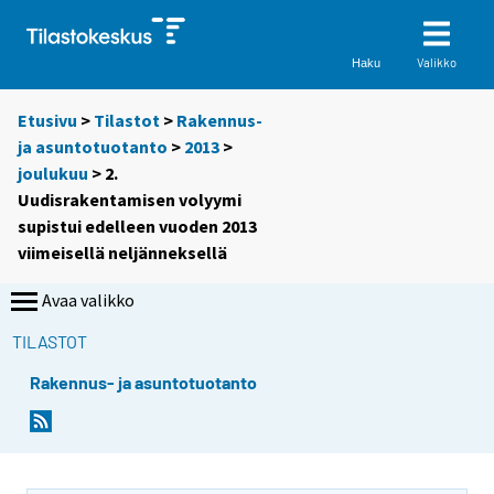
Valikko
Haku
Etusivu
>
Tilastot
>
Rakennus-
ja asuntotuotanto
>
2013
>
joulukuu
> 2.
Uudisrakentamisen volyymi
supistui edelleen vuoden 2013
viimeisellä neljänneksellä
Avaa valikko
TILASTOT
Rakennus- ja asuntotuotanto