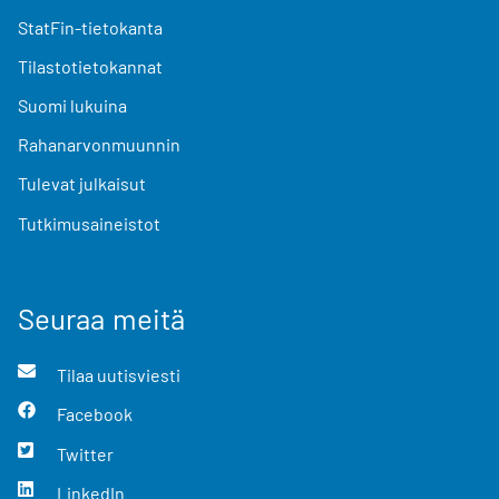
StatFin-tietokanta
Tilastotietokannat
Suomi lukuina
Rahanarvonmuunnin
Tulevat julkaisut
Tutkimusaineistot
Seuraa meitä
Tilaa uutisviesti
Facebook
Twitter
LinkedIn