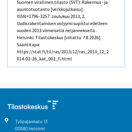
Suomen virallinen tilasto (SVT): Rakennus- ja
asuntotuotanto [verkkojulkaisu].
ISSN=1796-3257.
Joulukuu
2013, 2.
Uudisrakentamisen volyymi supistui edelleen
vuoden 2013 viimeisellä neljänneksellä .
Helsinki: Tilastokeskus [viitattu: 7.8.2026].
Saantitapa:
https://stat.fi/til/ras/2013/12/ras_2013_12_2
014-02-26_kat_002_fi.html
Työpajankatu
13
00580
Helsinki