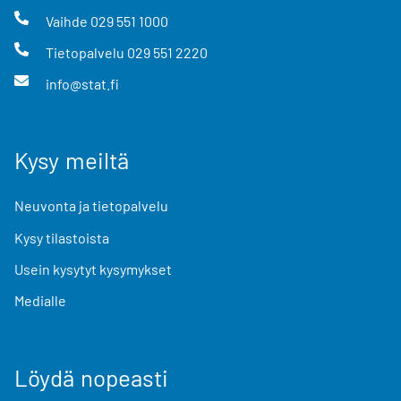
Vaihde
029 551 1000
Tietopalvelu
029 551 2220
info@stat.fi
Kysy meiltä
Neuvonta ja tietopalvelu
Kysy tilastoista
Usein kysytyt kysymykset
Medialle
Löydä nopeasti