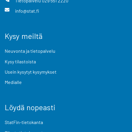
Tietopalvelu
029 551 2220
info@stat.fi
Kysy meiltä
Neuvonta ja tietopalvelu
Kysy tilastoista
Usein kysytyt kysymykset
Medialle
Löydä nopeasti
StatFin-tietokanta