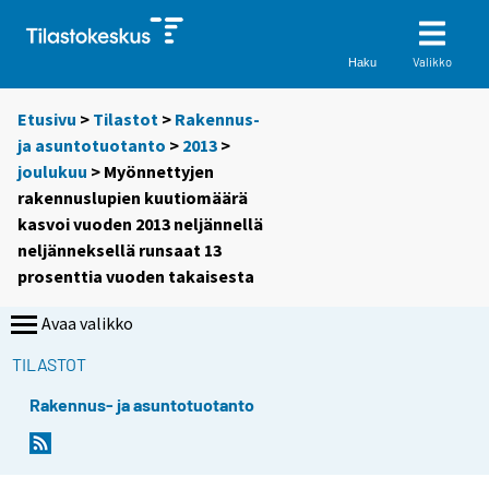
Valikko
Haku
Etusivu
>
Tilastot
>
Rakennus-
ja asuntotuotanto
>
2013
>
joulukuu
> Myönnettyjen
rakennuslupien kuutiomäärä
kasvoi vuoden 2013 neljännellä
neljänneksellä runsaat 13
prosenttia vuoden takaisesta
Avaa valikko
TILASTOT
Rakennus- ja asuntotuotanto
Y
Y
o
o
u
u