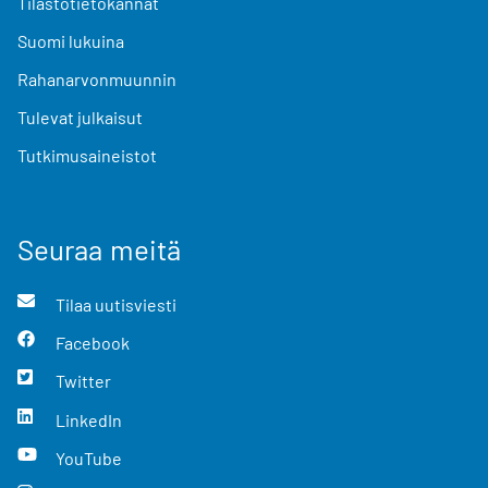
Tilastotietokannat
Suomi lukuina
Rahanarvonmuunnin
Tulevat julkaisut
Tutkimusaineistot
Seuraa meitä
Tilaa uutisviesti
Facebook
Twitter
LinkedIn
YouTube