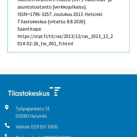
asuntotuotanto [verkkojulkaisu].
ISSN=1796-3257.
Joulukuu
2013. Helsinki:
Tilastokeskus [viitattu: 8.8.2026].
Saantitapa:
https://stat.fi/til/ras/2013/12/ras_2013_12_2
014-02-26_tie_001_fi.html
Työpajankatu
13
00580
Helsinki
Vaihde
029 551 1000