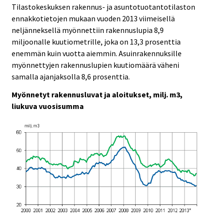
i
i
Tilastokeskuksen rakennus- ja asuntotuotantotilaston
c
c
ennakkotietojen mukaan vuoden 2013 viimeisellä
e
e
neljänneksellä myönnettiin rakennuslupia 8,9
.
.
miljoonalle kuutiometrille, joka on 13,3 prosenttia
enemmän kuin vuotta aiemmin. Asuinrakennuksille
myönnettyjen rakennuslupien kuutiomäärä väheni
samalla ajanjaksolla 8,6 prosenttia.
Myönnetyt rakennusluvat ja aloitukset, milj. m3,
liukuva vuosisumma