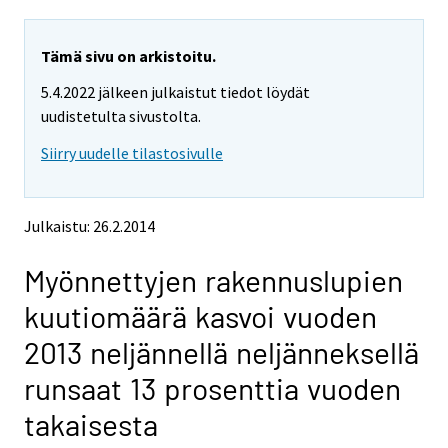
a
a
r
r
e
e
Tämä sivu on arkistoitu.
m
m
5.4.2022 jälkeen julkaistut tiedot löydät
o
o
v
v
uudistetulta sivustolta.
i
i
Siirry uudelle tilastosivulle
n
n
g
g
t
t
o
o
Julkaistu: 26.2.2014
a
a
n
n
Myönnettyjen rakennuslupien
o
o
t
t
kuutiomäärä kasvoi vuoden
h
h
e
e
2013 neljännellä neljänneksellä
r
r
s
s
runsaat 13 prosenttia vuoden
e
e
r
r
takaisesta
v
v