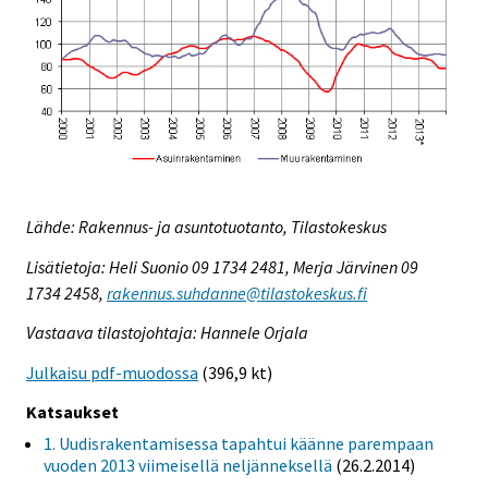
Lähde: Rakennus- ja asuntotuotanto, Tilastokeskus
Lisätietoja: Heli Suonio 09 1734 2481, Merja Järvinen 09
1734 2458,
rakennus.suhdanne@tilastokeskus.fi
Vastaava tilastojohtaja: Hannele Orjala
Julkaisu pdf-muodossa
(396,9 kt)
Katsaukset
1. Uudisrakentamisessa tapahtui käänne parempaan
vuoden 2013 viimeisellä neljänneksellä
(26.2.2014)