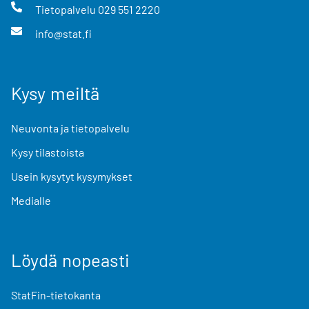
Tietopalvelu
029 551 2220
info@stat.fi
Kysy meiltä
Neuvonta ja tietopalvelu
Kysy tilastoista
Usein kysytyt kysymykset
Medialle
Löydä nopeasti
StatFin-tietokanta