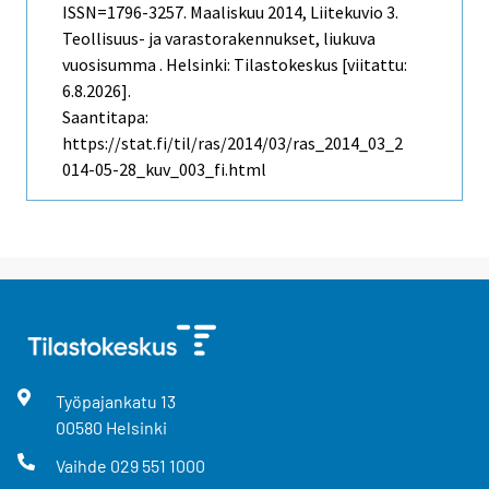
ISSN=1796-3257.
Maaliskuu
2014, Liitekuvio 3.
Teollisuus- ja varastorakennukset, liukuva
vuosisumma . Helsinki: Tilastokeskus [viitattu:
6.8.2026].
Saantitapa:
https://stat.fi/til/ras/2014/03/ras_2014_03_2
014-05-28_kuv_003_fi.html
Työpajankatu
13
00580
Helsinki
Vaihde
029 551 1000