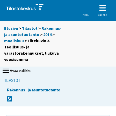
Valikko
Haku
Etusivu
>
Tilastot
>
Rakennus-
ja asuntotuotanto
>
2014
>
maaliskuu
> Liitekuvio 3.
Teollisuus- ja
varastorakennukset, liukuva
vuosisumma
Avaa valikko
TILASTOT
Rakennus- ja asuntotuotanto