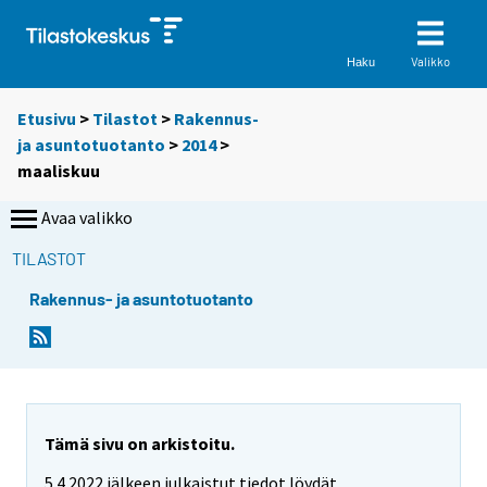
Valikko
Haku
Etusivu
>
Tilastot
>
Rakennus-
ja asuntotuotanto
>
2014
>
maaliskuu
Avaa valikko
TILASTOT
Rakennus- ja asuntotuotanto
Tämä sivu on arkistoitu.
5.4.2022 jälkeen julkaistut tiedot löydät