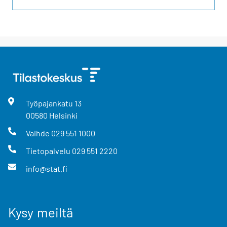
Työpajankatu
13
00580
Helsinki
Vaihde
029 551 1000
Tietopalvelu
029 551 2220
info@stat.fi
Kysy meiltä