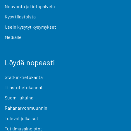
Neuvonta ja tietopalvelu
Kysy tilastoista
Usein kysytyt kysymykset
Medialle
Löydä nopeasti
StatFin-tietokanta
Tilastotietokannat
Suomi lukuina
Rahanarvonmuunnin
Tulevat julkaisut
Tutkimusaineistot