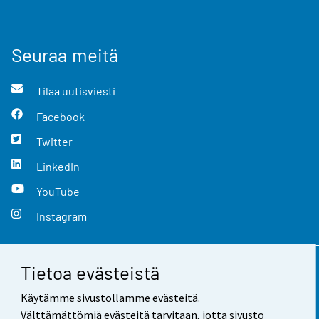
Seuraa meitä
Tilaa uutisviesti
Facebook
Twitter
LinkedIn
YouTube
Instagram
Tietoa evästeistä
Yhteystiedot
Käytämme sivustollamme evästeitä.
Palaute
Välttämättömiä evästeitä tarvitaan, jotta sivusto