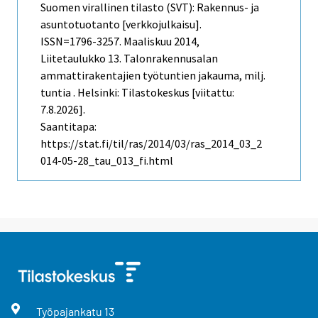
Suomen virallinen tilasto (SVT): Rakennus- ja
asuntotuotanto [verkkojulkaisu].
ISSN=1796-3257.
Maaliskuu
2014,
Liitetaulukko 13. Talonrakennusalan
ammattirakentajien työtuntien jakauma, milj.
tuntia . Helsinki: Tilastokeskus [viitattu:
7.8.2026].
Saantitapa:
https://stat.fi/til/ras/2014/03/ras_2014_03_2
014-05-28_tau_013_fi.html
Työpajankatu
13