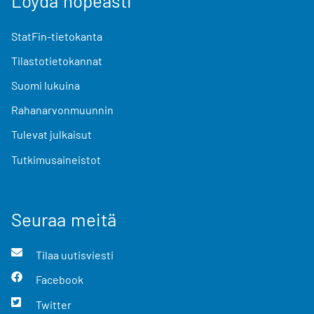
Löydä nopeasti
StatFin-tietokanta
Tilastotietokannat
Suomi lukuina
Rahanarvonmuunnin
Tulevat julkaisut
Tutkimusaineistot
Seuraa meitä
Tilaa uutisviesti
Facebook
Twitter