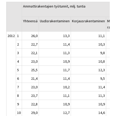
Ammattirakentajien työtunnit, milj. tuntia
Yhteensä
Uudisrakentaminen
Korjausrakentaminen
Muu
rake
2012
1
26,0
13,3
11,1
2
22,7
11,4
10,3
3
22,1
11,3
9,8
4
23,0
10,9
10,8
5
25,5
11,7
12,3
6
21,4
11,4
9,5
7
23,0
10,2
11,4
8
23,7
11,1
11,3
9
22,8
10,9
10,9
10
29,0
12,7
14,6