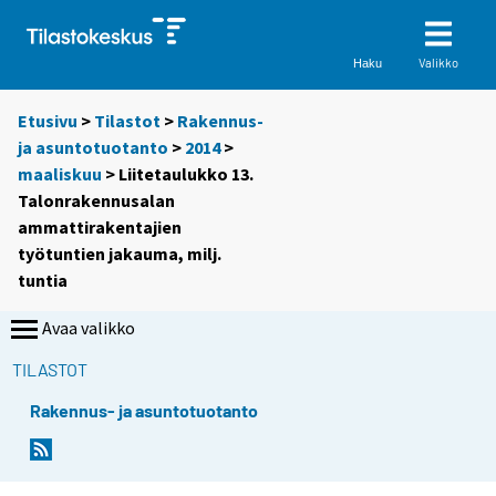
Valikko
Haku
Etusivu
>
Tilastot
>
Rakennus-
ja asuntotuotanto
>
2014
>
maaliskuu
> Liitetaulukko 13.
Talonrakennusalan
ammattirakentajien
työtuntien jakauma, milj.
tuntia
Avaa valikko
TILASTOT
Rakennus- ja asuntotuotanto