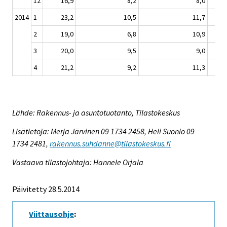
12
16,9
8,2
8,0
2014
1
23,2
10,5
11,7
2
19,0
6,8
10,9
3
20,0
9,5
9,0
4
21,2
9,2
11,3
Lähde: Rakennus- ja asuntotuotanto, Tilastokeskus
Lisätietoja: Merja Järvinen 09 1734 2458, Heli Suonio 09
1734 2481,
rakennus.suhdanne@tilastokeskus.fi
Vastaava tilastojohtaja: Hannele Orjala
Päivitetty 28.5.2014
Viittausohje
: