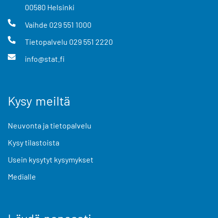
00580
Helsinki
Vaihde
029 551 1000
Tietopalvelu
029 551 2220
info@stat.fi
Kysy meiltä
Neuvonta ja tietopalvelu
Kysy tilastoista
Usein kysytyt kysymykset
Medialle