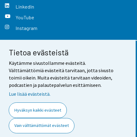
LinkedIn
YouTube
Instagram
Tietoa evästeistä
Yhteystiedot
Käytämme sivustollamme evästeitä.
Palaute
Välttämättömiä evästeitä tarvitaan, jotta sivusto
toimii oikein. Muita evästeitä tarvitaan videoiden,
Käyttöehdot
podcastien ja palautepalvelun esittämiseen.
Tietosuoja
Lue lisää evästeistä.
Saavutettavuus
Hyväksyn kaikki evästeet
Tietoa sivustosta
Vain välttämättömät evästeet
Evästeasetukset