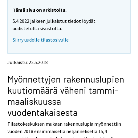
r
r
e
e
Tämä sivu on arkistoitu.
m
m
5.4.2022 jälkeen julkaistut tiedot löydät
o
o
v
v
uudistetulta sivustolta.
i
i
Siirry uudelle tilastosivulle
n
n
g
g
t
t
o
o
Julkaistu: 22.5.2018
a
a
n
n
Myönnettyjen rakennuslupien
o
o
t
t
kuutiomäärä väheni tammi-
h
h
e
e
maaliskuussa
r
r
s
s
vuodentakaisesta
e
e
r
r
Tilastokeskuksen mukaan rakennuslupia myönnettiin
v
v
vuoden 2018 ensimmäisellä neljänneksellä 15,4
i
i