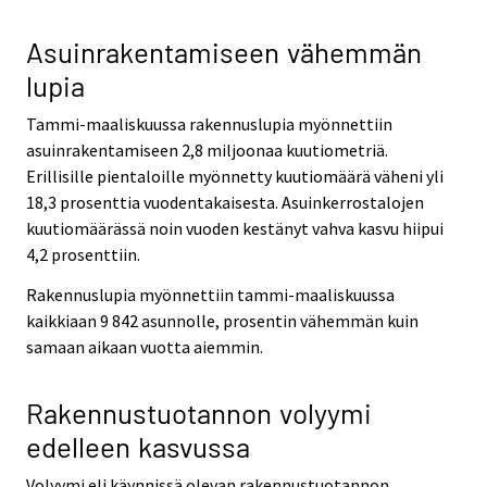
Asuinrakentamiseen vähemmän
lupia
Tammi-maaliskuussa rakennuslupia myönnettiin
asuinrakentamiseen 2,8 miljoonaa kuutiometriä.
Erillisille pientaloille myönnetty kuutiomäärä väheni yli
18,3 prosenttia vuodentakaisesta. Asuinkerrostalojen
kuutiomäärässä noin vuoden kestänyt vahva kasvu hiipui
4,2 prosenttiin.
Rakennuslupia myönnettiin tammi-maaliskuussa
kaikkiaan 9 842 asunnolle, prosentin vähemmän kuin
samaan aikaan vuotta aiemmin.
Rakennustuotannon volyymi
edelleen kasvussa
Volyymi eli käynnissä olevan rakennustuotannon