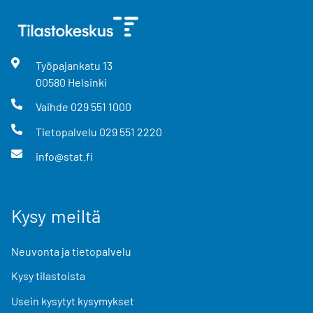
Työpajankatu
13
00580
Helsinki
Vaihde
029 551 1000
Tietopalvelu
029 551 2220
info@stat.fi
Kysy meiltä
Neuvonta ja tietopalvelu
Kysy tilastoista
Usein kysytyt kysymykset