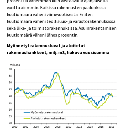
prosenttia vähemmän kuin vastaavalla ajanjaksolla
c
c
e
e
vuotta aiemmin. Kaikissa rakennusten pääluokissa
.
.
kuutiomäärä väheni viimevuotisesta. Eniten
kuutiomäärä väheni teollisuus- ja varastorakennuksissa
sekä liike- ja toimistorakennuksissa. Asuinrakentamisen
kuutiomäärä väheni lähes prosentin.
Myönnetyt rakennusluvat ja aloitetut
rakennushankkeet, milj. m3, liukuva vuosisumma