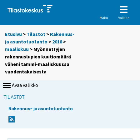
Valikko
Haku
Etusivu
>
Tilastot
>
Rakennus-
ja asuntotuotanto
>
2018
>
maaliskuu
> Myönnettyjen
rakennuslupien kuutiomäärä
väheni tammi-maaliskuussa
vuodentakaisesta
Avaa valikko
TILASTOT
Rakennus- ja asuntotuotanto
Y
Y
o
o
u
u
a
a