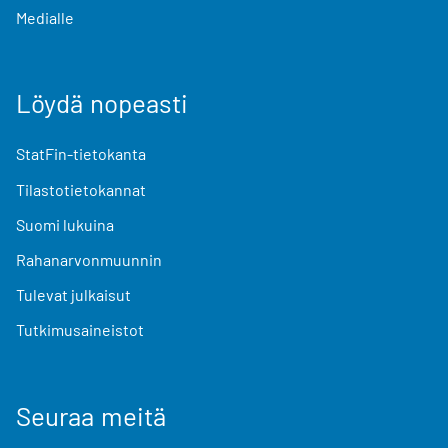
Medialle
Löydä nopeasti
StatFin-tietokanta
Tilastotietokannat
Suomi lukuina
Rahanarvonmuunnin
Tulevat julkaisut
Tutkimusaineistot
Seuraa meitä