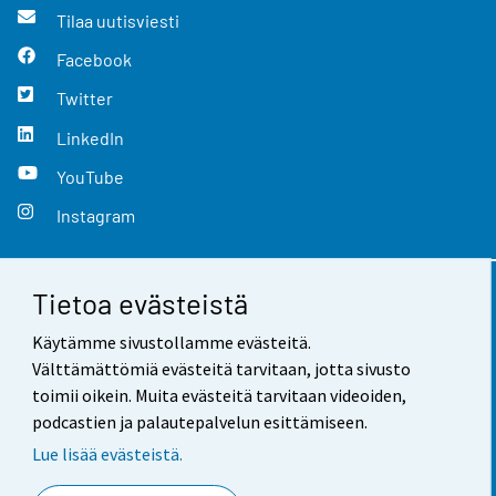
Tilaa uutisviesti
Facebook
Twitter
LinkedIn
YouTube
Instagram
Tietoa evästeistä
Yhteystiedot
Käytämme sivustollamme evästeitä.
Palaute
Välttämättömiä evästeitä tarvitaan, jotta sivusto
toimii oikein. Muita evästeitä tarvitaan videoiden,
Käyttöehdot
podcastien ja palautepalvelun esittämiseen.
Tietosuoja
Lue lisää evästeistä.
Saavutettavuus