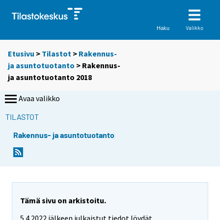
Valikko
Haku
Etusivu
>
Tilastot
>
Rakennus-
ja asuntotuotanto
> Rakennus-
ja asuntotuotanto 2018
Avaa valikko
TILASTOT
Rakennus- ja asuntotuotanto
Tämä sivu on arkistoitu.
5.4.2022 jälkeen julkaistut tiedot löydät