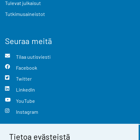
Tulevat julkaisut
Tutkimusaineistot
Seuraa meitä
Tilaa uutisviesti
Facebook
Twitter
LinkedIn
YouTube
Instagram
Tietoa evästeistä
Yhteystiedot