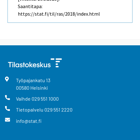
Saantitapa:
https://stat.fi/til/ras/2018/index.html
Työpajankatu
13
00580
Helsinki
Vaihde
029 551 1000
Tietopalvelu
029 551 2220
info@stat.fi