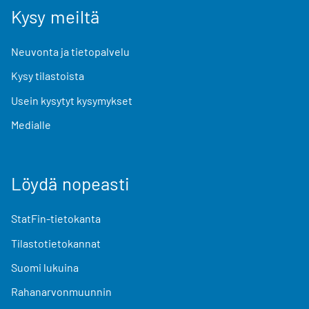
Kysy meiltä
Neuvonta ja tietopalvelu
Kysy tilastoista
Usein kysytyt kysymykset
Medialle
Löydä nopeasti
StatFin-tietokanta
Tilastotietokannat
Suomi lukuina
Rahanarvonmuunnin