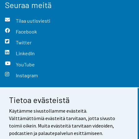
Seuraa meitä
Tilaa uutisviesti
Facebook
Twitter
LinkedIn
YouTube
Instagram
Tietoa evästeistä
Yhteystiedot
Käytämme sivustollamme evästeitä.
Palaute
Välttämättömiä evästeitä tarvitaan, jotta sivusto
toimii oikein. Muita evästeitä tarvitaan videoiden,
Käyttöehdot
podcastien ja palautepalvelun esittämiseen.
Tietosuoja