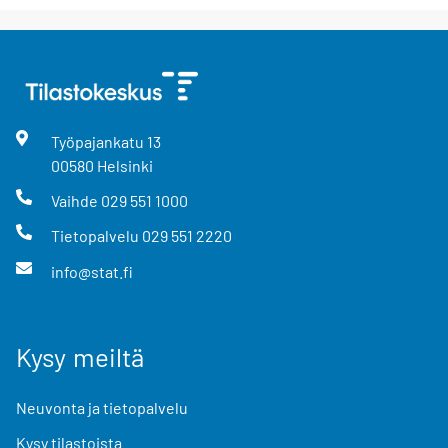
Työpajankatu
13
00580
Helsinki
Vaihde
029 551 1000
Tietopalvelu
029 551 2220
info@stat.fi
Kysy meiltä
Neuvonta ja tietopalvelu
Kysy tilastoista