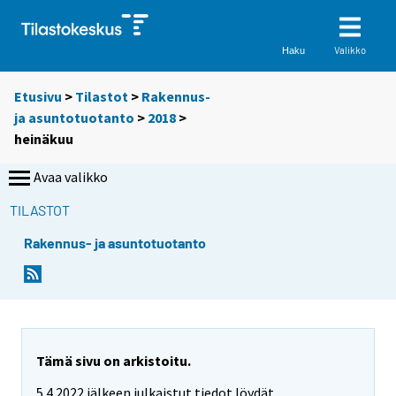
Valikko
Haku
Etusivu
>
Tilastot
>
Rakennus-
ja asuntotuotanto
>
2018
>
heinäkuu
Avaa valikko
TILASTOT
Rakennus- ja asuntotuotanto
Tämä sivu on arkistoitu.
5.4.2022 jälkeen julkaistut tiedot löydät