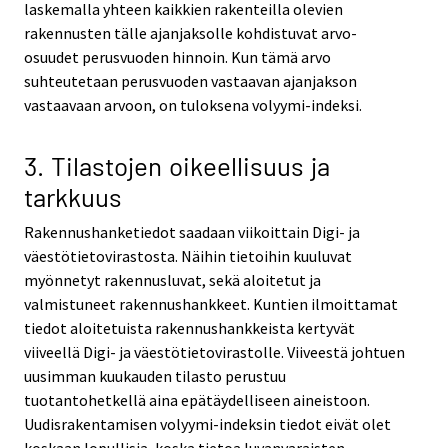
laskemalla yhteen kaikkien rakenteilla olevien
rakennusten tälle ajanjaksolle kohdistuvat arvo-
osuudet perusvuoden hinnoin. Kun tämä arvo
suhteutetaan perusvuoden vastaavan ajanjakson
vastaavaan arvoon, on tuloksena volyymi-indeksi.
3. Tilastojen oikeellisuus ja
tarkkuus
Rakennushanketiedot saadaan viikoittain Digi- ja
väestötietovirastosta. Näihin tietoihin kuuluvat
myönnetyt rakennusluvat, sekä aloitetut ja
valmistuneet rakennushankkeet. Kuntien ilmoittamat
tiedot aloitetuista rakennushankkeista kertyvät
viiveellä Digi- ja väestötietovirastolle. Viiveestä johtuen
uusimman kuukauden tilasto perustuu
tuotantohetkellä aina epätäydelliseen aineistoon.
Uudisrakentamisen volyymi-indeksin tiedot eivät olet