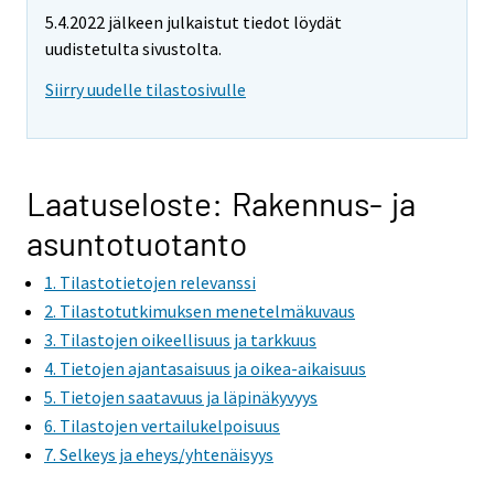
e
5.4.2022 jälkeen julkaistut tiedot löydät
m
uudistetulta sivustolta.
o
v
Siirry uudelle tilastosivulle
i
n
g
t
Laatuseloste: Rakennus- ja
o
asuntotuotanto
a
n
1. Tilastotietojen relevanssi
o
2. Tilastotutkimuksen menetelmäkuvaus
t
3. Tilastojen oikeellisuus ja tarkkuus
h
4. Tietojen ajantasaisuus ja oikea-aikaisuus
e
5. Tietojen saatavuus ja läpinäkyvyys
r
6. Tilastojen vertailukelpoisuus
s
7. Selkeys ja eheys/yhtenäisyys
e
r