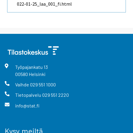
022-01-25_laa_001_fi.html
Työpajankatu
13
00580
Helsinki
Vaihde
029 551 1000
Tietopalvelu
029 551 2220
info@stat.fi
Kysy meiltä