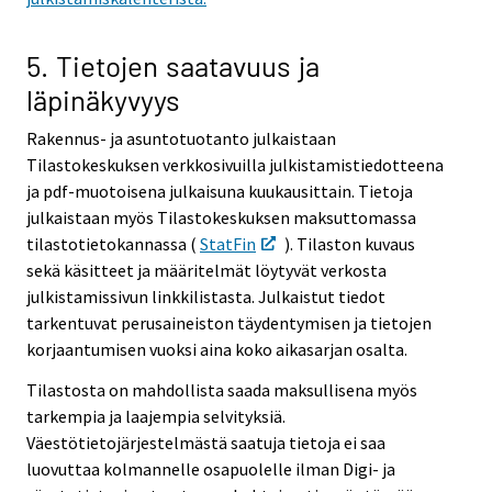
5. Tietojen saatavuus ja
läpinäkyvyys
Rakennus- ja asuntotuotanto julkaistaan
Tilastokeskuksen verkkosivuilla julkistamistiedotteena
ja pdf-muotoisena julkaisuna kuukausittain. Tietoja
julkaistaan myös Tilastokeskuksen maksuttomassa
tilastotietokannassa (
StatFin
). Tilaston kuvaus
sekä käsitteet ja määritelmät löytyvät verkosta
julkistamissivun linkkilistasta. Julkaistut tiedot
tarkentuvat perusaineiston täydentymisen ja tietojen
korjaantumisen vuoksi aina koko aikasarjan osalta.
Tilastosta on mahdollista saada maksullisena myös
tarkempia ja laajempia selvityksiä.
Väestötietojärjestelmästä saatuja tietoja ei saa
luovuttaa kolmannelle osapuolelle ilman Digi- ja