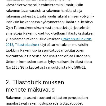
väestötietovirastolle toimittamiin ilmoituksiin
rakennusluvanvaraisista rakennushankkeista ja
rakennusvaiheista. Lisäksi uudisrakentamisen volyymi-
indeksin laskennassa hyödynnetään Haahtela-kehitys
Oy:n Talonrakennuksen kustannustietojärjestelmän
aineistoja. Rakennukset luokitellaan Tilastokeskuksen
ylläpitämän rakennusluokituksen
(Rakennusluokitus
2018, Tilastokeskus)
käyttötarkoituksen mukaisiin
luokkiin. Rakennus- ja asuntotuotantotilastojen
tuotantoa ja tietosisältöä osaltaan ohjaa Euroopan
Unionin komission asetus lyhyen aikavälin tilastoista
N:o 1165/98 ja käytetyistä muuttujista N:o 588/01.
2. Tilastotutkimuksen
menetelmäkuvaus
Rakennus- ja asuntotuotantotilaston perusjoukon
muodostavat rakennuslupaa edellyttävät uudet