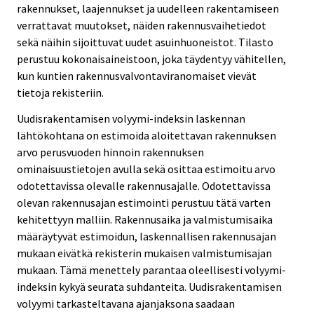
rakennukset, laajennukset ja uudelleen rakentamiseen
verrattavat muutokset, näiden rakennusvaihetiedot
sekä näihin sijoittuvat uudet asuinhuoneistot. Tilasto
perustuu kokonaisaineistoon, joka täydentyy vähitellen,
kun kuntien rakennusvalvontaviranomaiset vievät
tietoja rekisteriin.
Uudisrakentamisen volyymi-indeksin laskennan
lähtökohtana on estimoida aloitettavan rakennuksen
arvo perusvuoden hinnoin rakennuksen
ominaisuustietojen avulla sekä osittaa estimoitu arvo
odotettavissa olevalle rakennusajalle. Odotettavissa
olevan rakennusajan estimointi perustuu tätä varten
kehitettyyn malliin. Rakennusaika ja valmistumisaika
määräytyvät estimoidun, laskennallisen rakennusajan
mukaan eivätkä rekisterin mukaisen valmistumisajan
mukaan. Tämä menettely parantaa oleellisesti volyymi-
indeksin kykyä seurata suhdanteita. Uudisrakentamisen
volyymi tarkasteltavana ajanjaksona saadaan