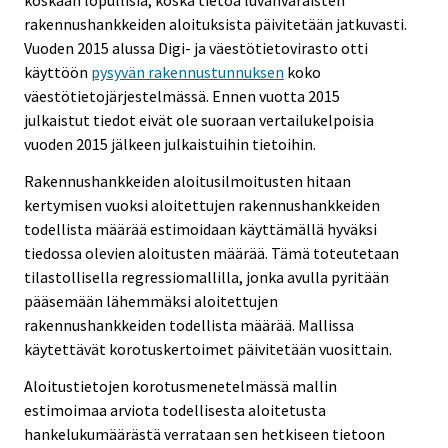
koskaan lopullisia, koska tietoa luvanvaraisten
rakennushankkeiden aloituksista päivitetään jatkuvasti.
Vuoden 2015 alussa Digi- ja väestötietovirasto otti
käyttöön
pysyvän rakennustunnuksen
koko
väestötietojärjestelmässä. Ennen vuotta 2015
julkaistut tiedot eivät ole suoraan vertailukelpoisia
vuoden 2015 jälkeen julkaistuihin tietoihin.
Rakennushankkeiden aloitusilmoitusten hitaan
kertymisen vuoksi aloitettujen rakennushankkeiden
todellista määrää estimoidaan käyttämällä hyväksi
tiedossa olevien aloitusten määrää. Tämä toteutetaan
tilastollisella regressiomallilla, jonka avulla pyritään
pääsemään lähemmäksi aloitettujen
rakennushankkeiden todellista määrää. Mallissa
käytettävät korotuskertoimet päivitetään vuosittain.
Aloitustietojen korotusmenetelmässä mallin
estimoimaa arviota todellisesta aloitetusta
hankelukumäärästä verrataan sen hetkiseen tietoon