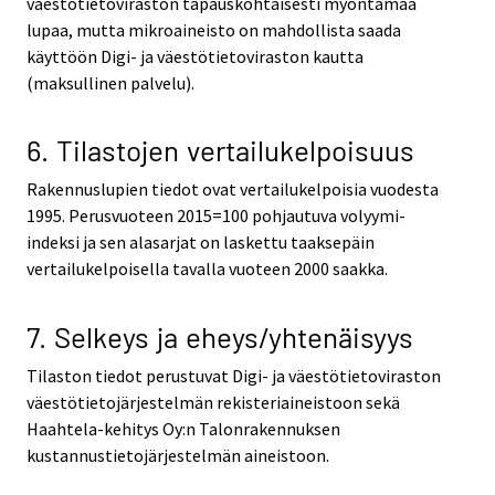
väestotietoviraston tapauskohtaisesti myöntämää
lupaa, mutta mikroaineisto on mahdollista saada
käyttöön Digi- ja väestötietoviraston kautta
(maksullinen palvelu).
6. Tilastojen vertailukelpoisuus
Rakennuslupien tiedot ovat vertailukelpoisia vuodesta
1995. Perusvuoteen 2015=100 pohjautuva volyymi-
indeksi ja sen alasarjat on laskettu taaksepäin
vertailukelpoisella tavalla vuoteen 2000 saakka.
7. Selkeys ja eheys/yhtenäisyys
Tilaston tiedot perustuvat Digi- ja väestötietoviraston
väestötietojärjestelmän rekisteriaineistoon sekä
Haahtela-kehitys Oy:n Talonrakennuksen
kustannustietojärjestelmän aineistoon.