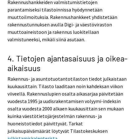
Rakennushankkeiden valmistumistietojen
parantamiseksi tilastoinnissa hyödynnetään
muuttoilmoituksia. Rakennushankkeet yhdistetään
rakennustunnuksen avulla Digi- ja väestöviraston
muuttoaineistoon ja rakennus luokitellaan
valmistuneeksi, mikäli siinä asutaan.
4. Tietojen ajantasaisuus ja oikea-
aikaisuus
Rakennus- ja asuntotuotantotilaston tiedot julkaistaan
kuukausittain. Tilasto laaditaan noin kahdeksan viikon
viiveellä. Rakennuslupien osalta aikasarjaa päivitetään
vuodesta 1995 ja uudisrakentamisen volyymi-indeksin
osalta vuodesta 2000 alkaen kuukausittain sen mukaan
kuinka väestötietojärjestelmän rakennus- ja
huoneistotiedot päivittyvät. Tarkat
julkaisupäivämäärät löytyvät Tilastokeskuksen
julkistamiskalenterista.