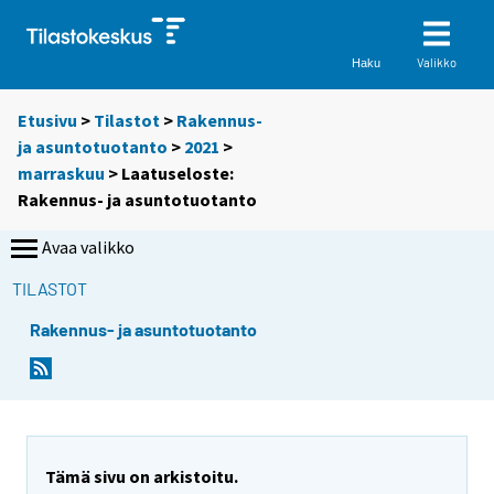
Valikko
Haku
Etusivu
>
Tilastot
>
Rakennus-
ja asuntotuotanto
>
2021
>
marraskuu
> Laatuseloste:
Rakennus- ja asuntotuotanto
Avaa valikko
TILASTOT
Rakennus- ja asuntotuotanto
Y
o
u
a
r
Tämä sivu on arkistoitu.