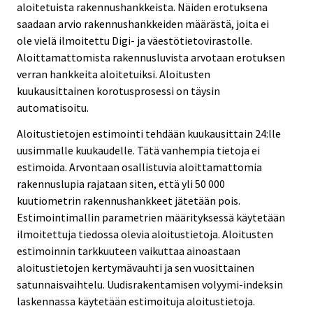
aloitetuista rakennushankkeista. Näiden erotuksena
saadaan arvio rakennushankkeiden määrästä, joita ei
ole vielä ilmoitettu Digi- ja väestötietovirastolle.
Aloittamattomista rakennusluvista arvotaan erotuksen
verran hankkeita aloitetuiksi. Aloitusten
kuukausittainen korotusprosessi on täysin
automatisoitu.
Aloitustietojen estimointi tehdään kuukausittain 24:lle
uusimmalle kuukaudelle. Tätä vanhempia tietoja ei
estimoida. Arvontaan osallistuvia aloittamattomia
rakennuslupia rajataan siten, että yli 50 000
kuutiometrin rakennushankkeet jätetään pois.
Estimointimallin parametrien määrityksessä käytetään
ilmoitettuja tiedossa olevia aloitustietoja. Aloitusten
estimoinnin tarkkuuteen vaikuttaa ainoastaan
aloitustietojen kertymävauhti ja sen vuosittainen
satunnaisvaihtelu. Uudisrakentamisen volyymi-indeksin
laskennassa käytetään estimoituja aloitustietoja.