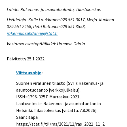
Lähde: Rakennus- ja asuntotuotanto, Tilastokeskus
Lisätietoja: Kalle Laukkanen 029 551 3017, Merja Järvinen
029 551 2458, Petri Kettunen 029 551 3558,
rakennus.suhdanne@stat.fi
Vastaava osastopäällikkö: Hannele Orjala
Päivitetty 25.1.2022
Viittausohje
:
Suomen virallinen tilasto (SVT): Rakennus- ja
asuntotuotanto [verkkojulkaisu].
ISSN=1796-3257.
Marraskuu
2021,
Laatuseloste: Rakennus- ja asuntotuotanto .
Helsinki: Tilastokeskus [viitattu: 7.8.2026].
Saantitapa:
https://stat.fi/til/ras/2021/11/ras_2021_11_2