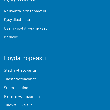
Neuvonta ja tietopalvelu
Kysy tilastoista
Usein kysytyt kysymykset
Medialle
Löydä nopeasti
StatFin-tietokanta
Tilastotietokannat
Suomi lukuina
Rahanarvonmuunnin
Tulevat julkaisut