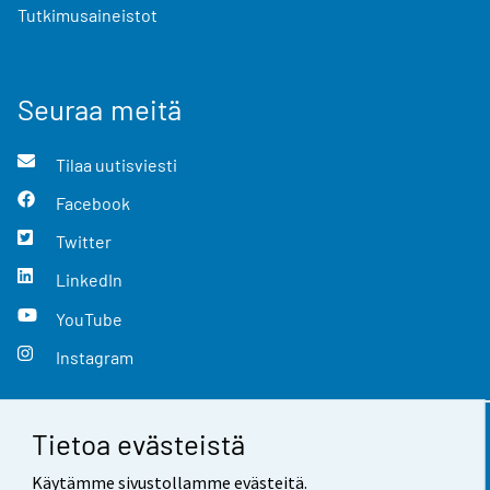
Tutkimusaineistot
Seuraa meitä
Tilaa uutisviesti
Facebook
Twitter
LinkedIn
YouTube
Instagram
Tietoa evästeistä
Yhteystiedot
Käytämme sivustollamme evästeitä.