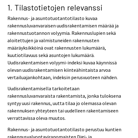
v
1. Tilastotietojen relevanssi
i
Rakennus- ja asuntotuotantotilasto kuvaa
c
rakennusluvanvaraisen uudisrakentamisen määrää ja
e
rakennustuotannon volyymia. Rakennuslupien sekä
.
aloitettujen ja valmistuneiden rakennusten
määräyksikköinä ovat rakennusten lukumäärä,
kuutiotilavuus sekä asuntojen lukumäärä.
Uudisrakentamisen volyymi-indeksi kuvaa käynnissä
olevan uudisrakentamisen kiinteähintaista arvoa
vertailuajankohtaan, indeksin perusvuoteen nähden.
Uudisrakentamisella tarkoitetaan
rakennusluvanvaraista rakentamista, jonka tuloksena
syntyy uusi rakennus, uutta tilaa jo olemassa olevan
rakennuksen yhteyteen tai uudelleen rakentamiseen
verrattavissa oleva muutos.
Rakennus- ja asuntotuotantotilasto perustuu kuntien
rakennusvalvontaviranomaisten Digi- ja